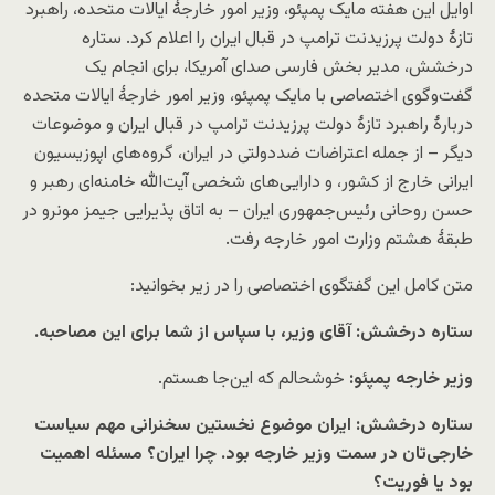
اوایل این هفته مایک پمپئو، وزیر امور خارجهٔ ایالات متحده، راهبرد
تازهٔ دولت پرزیدنت ترامپ در قبال ایران را اعلام کرد. ستاره
درخشش، مدیر بخش فارسی صدای آمریکا، برای انجام یک
گفت‌و‌گوی اختصاصی با مایک پمپئو، وزیر امور خارجهٔ ایالات متحده
دربارهٔ راهبرد تازهٔ دولت پرزیدنت ترامپ در قبال ایران و موضوعات
دیگر – از جمله اعتراضات ضددولتی در ایران، گروه‌های اپوزیسیون
ایرانی خارج از کشور، و دارایی‌های شخصی آیت‌الله خامنه‌ای رهبر و
حسن روحانی رئیس‌جمهوری ایران – به اتاق پذیرایی جیمز مونرو در
طبقهٔ هشتم وزارت امور خارجه رفت.
متن کامل این گفتگوی اختصاصی را در زیر بخوانید:
ستاره درخشش: آقای وزیر، با سپاس از شما برای این مصاحبه.
وزیر خارجه پمپئو:
خوشحالم که این‌جا هستم.
ستاره درخشش: ایران موضوع نخستین سخنرانی مهم سیاست
خارجی‌تان در سمت وزیر خارجه بود. چرا ایران؟ مسئله اهمیت
بود یا فوریت؟