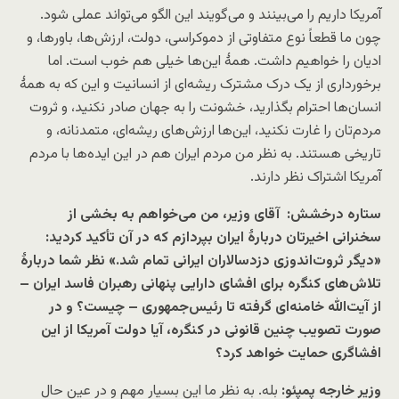
آمریکا داریم را می‌بینند و می‌گویند این الگو می‌تواند عملی شود.
چون ما قطعاً نوع متفاوتی از دموکراسی، دولت، ارزش‌ها، باورها، و
ادیان را خواهیم داشت. همهٔ این‌ها خیلی هم خوب است. اما
برخورداری از یک درک مشترک ریشه‌ای از انسانیت و این که به همهٔ
انسان‌ها احترام بگذارید، خشونت را به جهان صادر نکنید، و ثروت
مردم‌تان را غارت نکنید، این‌ها ارزش‌های ریشه‌ای، متمدنانه، و
تاریخی هستند. به نظر من مردم ایران هم در این ایده‌ها با مردم
آمریکا اشتراک نظر دارند.
ستاره درخشش: ‌‌ آقای وزیر، من می‌خواهم به بخشی از
سخنرانی‌ اخیرتان دربارۀ ایران بپردازم که در آن تأکید کردید:
«دیگر ثروت‌اندوزی دزدسالاران ایرانی تمام شد.» نظر شما دربارهٔ
تلاش‌های کنگره برای افشای دارایی پنهانی رهبران فاسد ایران –
از آیت‌الله خامنه‌ای گرفته تا رئیس‌جمهوری – چیست؟ و در
صورت تصویب چنین قانونی در کنگره، آیا دولت آمریکا از این
افشاگری حمایت خواهد کرد؟
وزیر خارجه پمپئو:
بله. به نظر ما این بسیار مهم و در عین حال