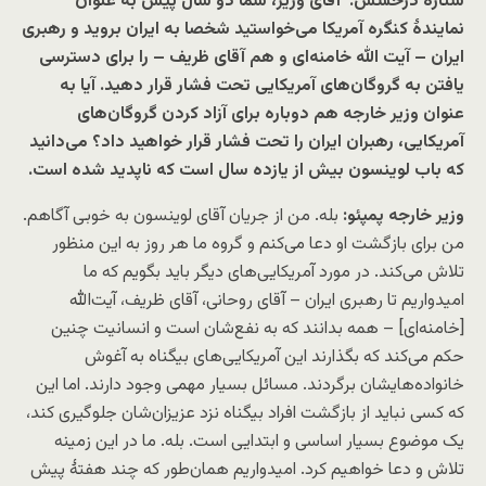
ستاره درخشش: ‌ آقای وزیر، شما دو سال پیش به عنوان
نمایندهٔ کنگره آمریکا می‌خواستید شخصا به ایران بروید و رهبری
ایران – آیت الله خامنه‌ای و هم آقای ظریف – را برای دسترسی
یافتن به گروگان‌های آمریکایی تحت فشار قرار دهید. آیا به
عنوان وزیر خارجه هم دوباره برای آزاد کردن گروگان‌های
آمریکایی، رهبران ایران را تحت فشار قرار خواهید داد؟ می‌دانید
که باب لوینسون بیش از یازده سال است که ناپدید شده است.
وزیر خارجه پمپئو:
بله. من از جریان آقای لوینسون به خوبی آگاهم.
من برای بازگشت او دعا می‌کنم و گروه ما هر روز به این منظور
تلاش می‌کند. در مورد آمریکایی‌های دیگر باید بگویم که ما
امیدواریم تا رهبری ایران – آقای روحانی، آقای ظریف، آیت‌الله
[خامنه‌ای] – همه بدانند که به نفع‌شان است و انسانیت چنین
حکم می‌کند که بگذارند این آمریکایی‌های بیگناه به آغوش
خانواده‌هایشان برگردند. مسائل بسیار مهمی وجود دارند. اما این
که کسی نباید از بازگشت افراد بیگناه نزد عزیزان‌شان جلوگیری کند،
یک موضوع بسیار اساسی و ابتدایی است. بله. ما در این زمینه
تلاش و دعا خواهیم کرد. امیدواریم همان‌طور که چند هفتهٔ پیش