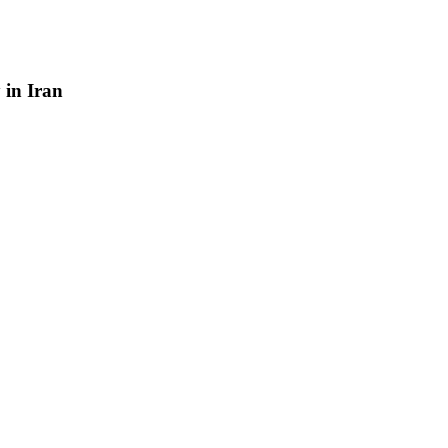
y
in
Iran