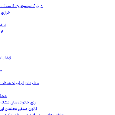
دربارهٔ موضوعیتِ فلسفهٔ سی
خرازی 
پیام روشن پزشکیان در گفت‌و‌گوی تصویری با مرد نامرئی: من هستم!
لا
زندان 
مشهد؛ ۲۰
ب
متا به اتهام ایجاد «مزاحمت عمومی»
محکومیت
رنج خانواده‌های کشته‌
کانون صنفی معلمان ایران