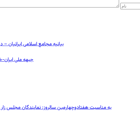
بیانیه مجامع اسلامی ایرانیان 
جبهه ملی ایران-خا
به مناسبت هفتادوچهارمین سالروز: نمایندگان مجلس زار می‌زدند/ تهران در آتش؛ ۳۰ تیر