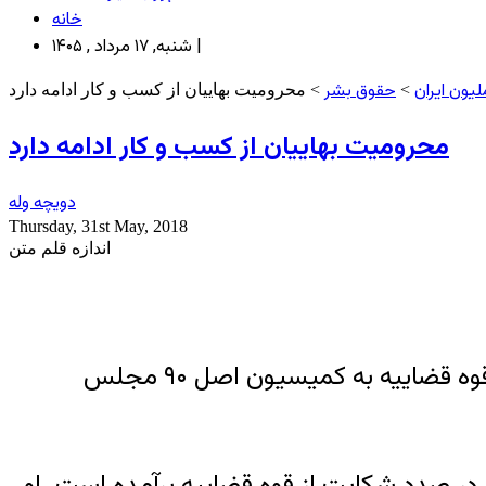
خانه
شنبه, ۱۷ مرداد , ۱۴۰۵ |
یون ایران
حقوق بشر
>
> محرومیت بهاییان از کسب و کار ادامه دارد
محرومیت بهاییان از کسب و کار ادامه دارد
دویچه وله
Thursday, 31st May, 2018
اندازه قلم متن
یک شهروند بهایی که مغازه عینک‌سازی‌‌اش در نظرآباد کرج ده سال است پلمب شده، قصد دارد از قوه قضاییه به کمیسیون اصل ۹۰ مجلس
، در صدد شکایت از قوه قضاییه برآمده است. او