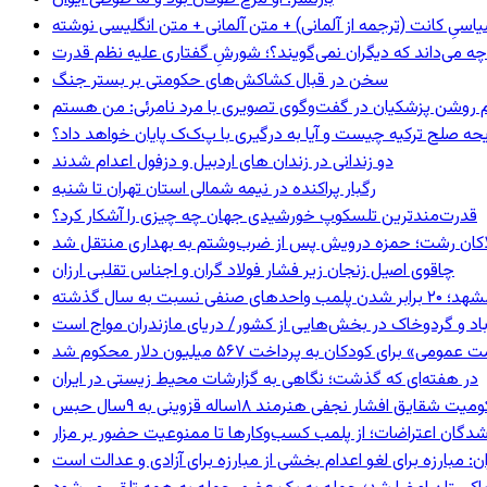
اسیِ کانت (ترجمه از آلمانی) + متن آلمانی + متن انگلیسی نوشته
چه می‌داند که دیگران نمی‌گویند؟؛ شورشِ گفتاری علیه نظم قدرت
سخن در قبال کشاکش‌های حکومتی بر بستر جنگ
یحه صلح ترکیه چیست و آیا به درگیری با پ‌ک‌ک پایان خواهد داد؟
دو زندانی در زندان های اردبیل و دزفول اعدام شدند
رگبار پراکنده در نیمه شمالی استان تهران تا شنبه
قدرت‌مندترین تلسکوپ خورشیدی جهان چه چیزی را آشکار کرد؟
لاکان رشت؛ حمزه درویش پس از ضرب‌وشتم به بهداری منتقل شد
چاقوی اصیل زنجان زیر فشار فولاد گران و اجناس تقلبی ارزان
 برابر شدن پلمب واحدهای صنفی نسبت به سال گذشته
اد و گردوخاک در بخش‌هایی از کشور/ دریای مازندران مواج است
 برای کودکان به پرداخت ۵۶۷ میلیون دلار محکوم شد
در هفته‌ای که گذشت؛ نگاهی به گزارشات محیط زیستی در ایران
 شقایق افشار نجفی هنرمند ۱۸ساله قزوینی به ۹سال حبس
شدگان اعتراضات؛ از پلمب کسب‌وکارها تا ممنوعیت حضور بر مزار
: مبارزه برای لغو اعدام بخشی از مبارزه برای آزادی و عدالت است