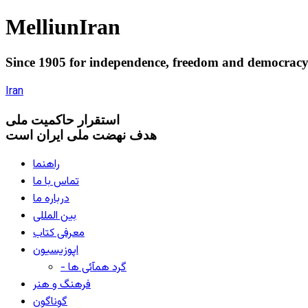
Melliun
Iran
Since 1905 for
independence
,
freedom
and
democrac
Iran
استقرار
حاکميت ملی
هدف نهضت ملی ایران است
راهنما
تماس با ما
درباره ما
بین المللی
معرفی کتاب
اپوزیسیون
- گرد همآئی ها
فرهنگ و هنر
گوناگون