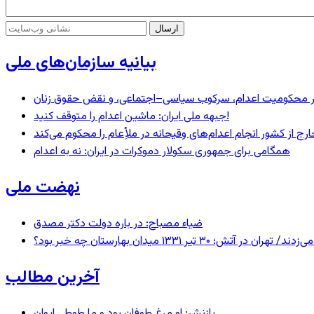
بیانیه سازمان‌های ملی
– در محکومیت اعدام، سرکوب سیاسی–اجتماعی، و نقض حقوق زنان
جبهه ملی ایران: ماشین اعدام را متوقف کنید!
رج از کشور انجام اعدام‌های وقیحانه در ملأِعام را محکوم می‌کند
همگامی برای جمهوری سکولار دموکرات در ایران: نه به اعدام
نهضت ملی
ضیاء مصباح: در باره دولت دکتر مصدق
 ۱۳۳۱ میدان بهارستان چه خبر بود؟
آخرین مطالب
بازنشر: او مرغ طوفان بود و ما طوطی ایوان