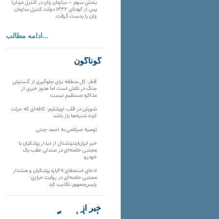
بخش سوم – سازمان زنان در کنترل مردان!
پس از کودتای ۱۳۳۲ دولت کنترل سازمان
زنان را بدست گرفت.
ادامه مطالب...
گوناگون
قطر: کل منطقه برای جلوگیری از گسترش
جنگ در تلاش است اما هنوز خبری از
مذاکره مستقیم نیست
شورش در قلب اورشلیم؛ کافه‌ای که جرات
کرده شنبه‌ها باز باشد
توصیه ضرغامی به احمد جنتی
خبر ایران‌اینترنشنال از دیدار پزشکیان با
مجتبی خامنه‌ای در صندلی عقب یک
خودرو
ادعای استعفای ۲۸باره پزشکیان و هشدار
مجتبی خامنه‌ای در روایت خرازی؛
رئیس‌جمهور تکذیب کرد
خبر از
تارنماهای دیگر