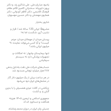
یادبود مبارزان ملی، علی شاکری زند و دکتر
پرویز داورپناه: سخنرانی کامبیز قائم مقام،
فرهنگ قاسمی، دکتر کاظم کردوانی، دکتر
همایون مهمنش و دکتر حسین موسویان
شاپور بختیار
مشروطۀ ایرانی 120 ساله شد/ فراز و
نشیب آری، شکست اما نه!
پرسش میدان از مهمانان میدان: مردم
کیست؟ و آیا کسی می‌تواند نماینده ۹۰
میلیون ایرانی باشد؟
تنها بیمارستان چابهار؛ نه امکانات و
تجهیزات پزشکی دارد نه سیستم
سرمایشی
حساب‌های شرکت ملی نفت به‌دلیل بدهی
۲۸۷ هزار میلیارد تومانی مسدود شد
در هر ساعت بیش از یک میلیون دلار گاز
در مشعل‌های ایران دود می‌شود
زن‌کشی در کلات؛ مردی همسرش را با بنزین
آتش زد و کشت
جمهوری اسلامی و اربعین ۱۴۰۵؛ هزینه
هنگفت و دستاورد اندک
جنبش زنان ایران در دوران محمدرضاشاه،