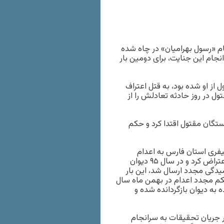
ه قتل مردی به نام «رسول بهرامیان» در چاه شده
جام این جنایت، برای دومین بار
از او شده بود، به قتل اعتراف
ل در روز حادثه تعادلش را از
قاضی با علم شخصی، به قسم ۵۷ نفر از وابستگان مقتول اقتدا کرد و حکم
 سه دادگاه کیفری استان فارس به اعدام
محکوم شد. حکمی که در تجدیدنظر تایید شد. او به حکم صادره اعتراض کرد و در سال ٩۵ دیوان
یدگی مجدد ارسال شد، این بار
کم مجدد اعدام در بهمن ماه سال
ه به دیوان بازگردانده شده و
ر جریان تحقیقات به سرانجام