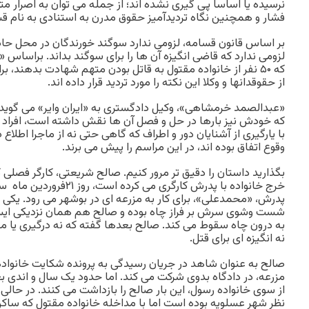
نرسیده یا اساسا پی گیری نشده اند؛ از جمله می توان به اصرار مته
فشار و هم‎چنین نگاه تردیدآمیز حقوق مدرن به استنادی به نام قسامه اشاره کرد.
بر اساس قانون قسامه، لزومی ندارد سوگند خورندگان در محل حاد
لزومی ندارد که قاضی انگیزه آن ها را برای سوگند بداند. براساس
که ۵۰ نفر از خانواده مقتول به قاتل بودن متهم شهادت بدهند، 
از حقوق‎دانها و وکلا این نکته را مورد تردید قرار داده اند.
«عبدالصمد خرمشاهی»، وکیل دادگستری به «ایران وایر» می گوید د
که خودش نیز بارها در حل و فصل آن ها نقش داشته است، افراد ط
با یارگیری از آشنایان دور و اطراف که گاهی حتی نه از ماجرا اطلاع 
وقوع اتفاق بوده اند، در این مراسم را پیش می برند.
بگذارید داستان را دقیق تر مرور کنیم. صالح شریعتی، کارگر فصلی
پدرش، «محمدعلی»، برای کار به مزرعه ای در بوشهر می رود. یکی از
شست وشوی سرش بر فراز چاه بوده و صالح هم همان نزدیکی ایستا
به درون چاه سقوط می کند. صالح بعدها گفته که نه درگیری یا م
نه انگیزه ای برای قتل.
صالح به عنوان شاهد در جریان رسیدگی به پرونده شکایت خانواده
مزرعه، در دادگاه بدوی شرکت می کند. اما حدود یک سال و اندی بعد 
از سوی خانواده رسول، این بار صالح را بازداشت می کنند. در حال
نظر شهر عسلویه بوده است اما با مداخله خانواده مقتول که ساک