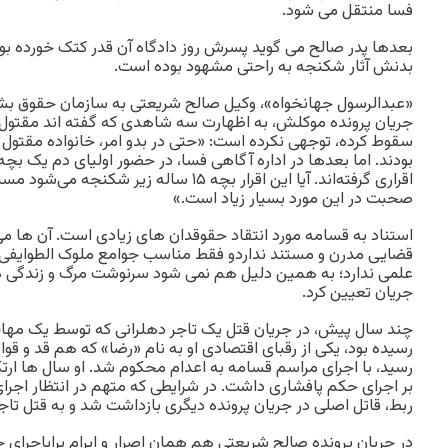
فسا منتقل می شود.
بعدها پدر صالح می گوید پسرش روز دادگاه آن قدر کتک خورده بود
بدنش آثار شکنجه به راحتی مشهود بوده است.
«عبدالرسول جهانخواه»، وکیل صالح شریعتی به سازمان حقوق بشر
جریان پرونده موکلش، به اظهارت سه شاهدی که گفته اند مقت
سقوط کرده، توجهی نکرده است: «حتی در بدو امر، خانواده مقتول
اقراری گرفته‌اند. آیا این اقرار بچه ۱۵ ساله ز
صحبت در این مورد بسیار زیاد است.»
استناد به قسامه مورد انتقاد حقوق‏دان های زیادی است. آن ها م
قضایی مدرن و مستند نداردو فقط مناسب جوامع ملوک الطوایفی 
علمی ندارد؛ به همین دلیل هم نمی شود سرنوشت مرگ و زندگی هیچ
جریان تعیین کرد.
چند سال پیش، در جریان قتل یک تاجر دهلرانی که توسط یک مها
رسیده بود، یکی از رقبای اقتصادی او به نام «رضا» که هم قد و قوار
رسید، با اجرای مراسم قسامه به اعدام محکوم شد. او سال ها ارتکا
بر اجرای حکم پافشاری داشت. در شرایطی که متهم در انتظار اجرا
ربط، قاتل اصلی در جریان پرونده دیگری بازداشت شد و به قتل تاجر
در جریان پرونده صالح شریعتی هم همان اصرار و ابرام برایاجرای