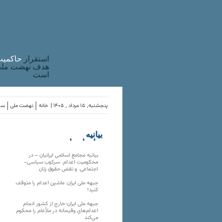
استقرار
حاکميت
هدف نهضت ملی 
است
پنجشنبه, ۱۵ مرداد , ۱۴۰۵ |
خانه
نهضت ملی
ساز
بیانیه
سازمان‌های
ملی
بیانیه مجامع اسلامی ایرانیان – در
محکومیت اعدام، سرکوب سیاسی–
اجتماعی، و نقض حقوق زنان
جبهه ملی ایران: ماشین اعدام را متوقف
کنید!
جبهه ملی ایران-خارج از کشور انجام
اعدام‌های وقیحانه در ملأِعام را محکوم
می‌کند