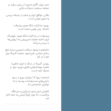
عصر ایران: آقای خرازی! از ریش سفید و
عمامه سیاهت خجالت بکش
بقائی: توافق ایران و عمان در مرحله بررسی
و تدوین نهایی است
روبیو: مذاکرات تنگه هرمز پیشرفت
داشته، ولی نهایی نشده است
پیشرفت در مذاکرات تنگه هرمز؛ بلومبرگ:
ایران اجازه عملیات مین‌روبی به اروپایی‌ها
را بررسی می‌کند
نتانیاهو با وجود دریافت تضمین درباره خلع
سلاح حماس، طرح مورد حمایت آمریکا برای
غزه را رد کرد
رویترز: آمریکا در جنگ با ایران «تقریباً
تمام» موشک‌های دقیق دوربرد خود را
مصرف کرده است
اتحادیه اروپا ۱.۴ میلیارد یورو از سود
دارایی‌های مسدودشده روسیه را به
اوکراین ‏اختصاص داد
کاهش تنش میان اسرائیل و حزب‌الله؛
بازگشت ۸۰۰ هزار آوارۀ لبنانی به خانه‌ آغاز
شد