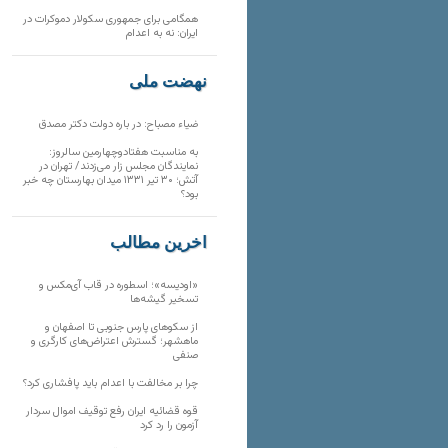
همگامی برای جمهوری سکولار دموکرات در
ایران: نه به اعدام
نهضت ملی
ضیاء مصباح: در باره دولت دکتر مصدق
به مناسبت هفتادوچهارمین سالروز:
نمایندگان مجلس زار می‌زدند/ تهران در
آتش؛ ۳۰ تیر ۱۳۳۱ میدان بهارستان چه خبر
بود؟
آخرین مطالب
«اودیسه»؛ اسطوره در قاب آی‌مکس و
تسخیر گیشه‌ها
از سکوهای پارس جنوبی تا اصفهان و
ماهشهر؛ گسترش اعتراض‌های کارگری و
صنفی
چرا بر مخالفت با اعدام باید پافشاری کرد؟
قوه قضائیه ایران رفع توقیف اموال سردار
آزمون را رد کرد