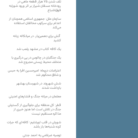
تلف شدن ۷۵ هزار قطعه ماهی در
رودخانه مسقان شیراز بر اثر ورود شورابه
فوق‌اشباع
سازمان ملل: جمهوری اسلامی همچنان از
اعدام برای سرکوب مخالفان استفاده
می‌کند
آتش برای دهمین‌بار، در میانکاله زبانه
کشید
یک کافه کتاب در مشهد پلمب شد
یک جنگلبان در چالوس در پی درگیری با
متخلف محیط زیستی مجروح شد
اعتراضات دی‌ماه؛ امیرحسین افرا به حبس
و شلاق محکوم شد
شش شهروند در شهرستان بهشهر
بازداشت شدند
معلمان در میانه جنگ و فشارهای امنیتی
قطر: کل منطقه برای جلوگیری از گسترش
جنگ در تلاش است اما هنوز خبری از
مذاکره مستقیم نیست
شورش در قلب اورشلیم؛ کافه‌ای که جرات
کرده شنبه‌ها باز باشد
توصیه ضرغامی به احمد جنتی