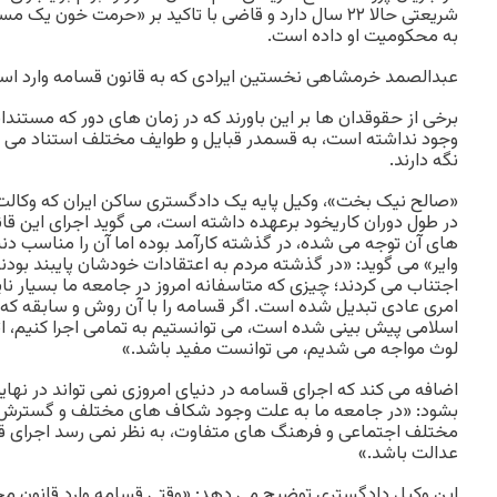
شریعتی حالا ۲۲ سال دارد و قاضی با تاکید بر «حرمت خون 
به محکومیت او داده است.
عبدالصمد خرمشاهی نخستین ایرادی که به قانون قسامه وارد است
برخی از حقوق‏دان ها بر این باورند که در زمان های دور که مستند
وجود نداشته است، به قسمدر قبایل و طوایف مختلف استناد می ش
نگه دارند.
«صالح نیک بخت»، وکیل پایه یک دادگستری ساکن ایران که وکالت چن
در طول دوران کاریخود برعهده داشته است، می گوید اجرای این قا
های آن توجه می شده، در گذشته کارآمد بوده اما آن را مناسب دنیای
وایر» می گوید: «در گذشته مردم به اعتقادات خودشان پایبند بود
اجتناب می کردند؛ چیزی که متاسفانه امروز در جامعه ما بسیار ن
اسلامی پیش بینی شده است، می توانستیم به تمامی اجرا کنیم، اتفا
لوث مواجه می شدیم، می توانست مفید باشد.»
اضافه می کند که اجرای قسامه در دنیای امروزی نمی تواند در نها
بشود: «در جامعه ما به علت وجود شکاف های مختلف و گسترش ا
مختلف اجتماعی و فرهنگ های متفاوت، به نظر نمی رسد اجرای قس
عدالت باشد.»
این وکیل دادگستری توضیح می دهد: «وقتی قسامه وارد قانون مج