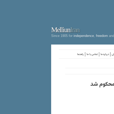
Melliun
Iran
Since 1905 for
independence
,
freedom
an
لی
درباره ما
تماس با ما
راهنما
 محکوم شد