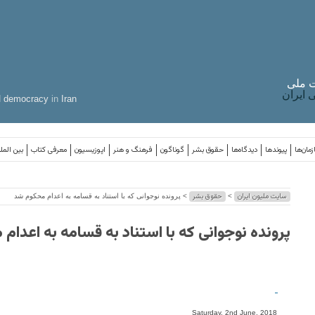
 ملی
ایران
d
democracy
in
Iran
مان‌ها
پیوندها
دیدگاه‌ها
حقوق بشر
گوناگون
فرهنگ و هنر
اپوزیسیون
معرفی کتاب
بین المل
سایت ملیون ایران
حقوق بشر
>
> پرونده نوجوانی که با استناد به قسامه به اعدام محکوم شد
پرونده نوجوانی که با استناد به قسامه به اعدام
-
Saturday, 2nd June, 2018