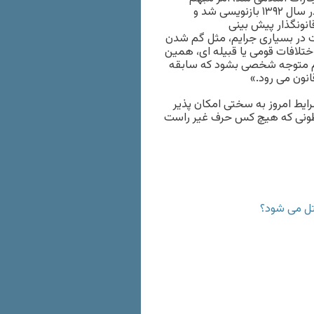
و عجیب و غریبی بود که به چهار یا پنج ماده محدود می شد. اما در سال ۱۳۹۲ بازنویسی شد و
انون‏گذار پیش بینی
ت در بسیاری جرایم، مثل گم شدن
ختلافات قومی یا قبیله ای، همین
هام متوجه شخصی بشود که سابقه
انون می رود.»
 کرده، با شرایط امروز به سختی امکان پذیر
اطونی که هیچ کس حرف غیر راست
قتل می شود؟