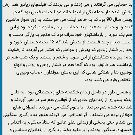
بد حجابی می گرفتند و می زدند و می بردند که فیلمهای زیادی هم ازش
پخش شده ؛ از جمله یکی از اینها خانم مونا حیات غیبی بود که در
بهمن سال 90 بود که به خاطر اینکه می خواستند به زور سوار ماشین
کنند و تو خیابان به عنوان بد حجاب ببرند , مقاومت کرده بود و این
هم یک مورد از بازداشتهای خودسرانه بود که منجر به پارگی دست و
آسیب دیدن چند قسمت از بدنش شد که 13 بخیه دستش خورد و
بعد زیر فشار زیادی که پدرش و عواملی که فشار می آوردند تا رضایت
بده ؛ پرونده شکایتش از این ضرب و شتم را بستند و یک شب هم در
بازداشت غیر قانونی بود که آنجا هم در فشار روحی و روانی و انواع
توهین ها و هتاکی هایی که این بخش طرفداران حجاب ونیروی
انتظامی وارد می کنند بود.
و همین طور در داخل زندان شکنجه های وحشتناکی بود , به دلیل
اینکه بسیاری از زندانیان عادی که از قوانین هم سر در نمی آوردند و
شناخته شده هم نبودند ؛ با باتوم کتک می خوردند , انفرادی های
طولانی برده می شدند , اگر اعتراضی می کردند منجر به درگیری سنگینی
می شد و حتی بخشی از زندانی های عادی که مثلا محکوم به اعدام و
حبسهای سنگین بودند را بر علیه بخش دیگری از زندانیان سیاسی و