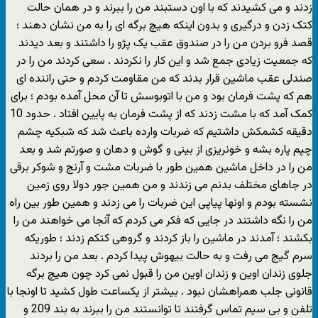
زدند و می کشیدند که با اون دستبند من را ببرند و در همان حالت
کتک زدن و درگیری و بدون اینکه هیچ برگه ای را به من نشان دهند ؛
قصد فرو بردن من را در صندوق عقب یک پژو را داشتند و بعد دیدند
که جمعیت زیادی جمع شد و این کار را نکردند . سعی کردند من را در
صندلی عقب ماشین قرار بدند که من مقاومت کردم و حتی راننده ای
هم که پشت فرمان بود و من با اتوبوسش تا آن محل آمده بودم ؛ برای
کمک آمد که با مشت زدند که از پشت فرمان به پایین افتاد . حدود 10
دقیقه کشمکش داشتیم که ضربات وارده باعث شد که شبکیه چشم
چپم پاره بشه و خونریزی از بینی و گوش و دهان و صورتم شد و بعد
من را در داخل ماشین همین طور با ضربات مشت و آرنج و شوکر برقی
در جاهای مختلف بدنم می زندند و من همین جور دولا روی زمین
نشسته بودم و اونها پیاپی این ضربات را می زدند و همین طور بین راه
من را نگه داشتند در جایی که فکر می کردم که آنجا می خواهند من را
بکشند ؛ آمدند در ماشین را باز کردند و گروهی کتکم زدند ؛ طوریکه
سرم گیج می رفت و به حالت بیهوش پیدا کردم . بعد من را بردند
جلوی زندان اوین و زندان اوین من را قبول نمی کرد چون هیچ برگه
قانونی جلب همراهشان نبود . بیشتر از یکساعت طول کشید تا اونجا با
تلفن و بی سیم تماس گرفتند تا توانستند من را ببرند به بند 209 و