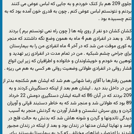
جلوی 209 هم باز کتک خوردم و به جایی که لباس عوض می کنند
بردنم و نتونستم لباس عوض کنم , چون به قدری خون آمده بود که به
تنم چسبیده بود .
کشان کشان دو نفر از روی پله ها ( چون راه نمی تونستم برم ) بردند
بالا. و بعد در انفرادی هم 4 ماه به همون وضع نگه داشتند که منجر
به کوری موقت من شد که در آخر 4 ماه انفرادی من را به بیمارستان
برای جراحی چشم شبکیه . من در تمام مدت در انفرادی زیر تهدید و
توهین به خودم و خویشاوندان و خانواده و اطرافیان که زیر این انواع
فشار روانی در انفرادی طولانی وضعیت روانی هر کسی به هم می ریزه .
همین رفتارها با آقای رضا شهابی هم شد که ایشان هم شکنجه بدتر از
من در داخل بند دید . ایشان هم بعد از اینکه دستگیرش کردند و به
209 بردند که در آبان 86 که البته ایشان دستگیری دومش 22 خرداد
89 بود که طولانی شد و منجر شد که به خاطر دستبند قپانی و آویزان
کردن و روی سرش نشستن و فشار آوردن به گردنش منجر به آسیب
دیدگی تاندونها و گردن و شونه هاش شد که بدنش به حالت فلج در
اومد و نهایتا ایشان مدتها در زندان بود و بعد از اینکه در زندان مجبور
شدند با اعتصاب غذاهای مختلفی که کرد به بیمارستا بفرستند برای