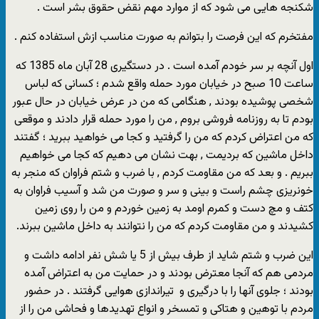
شکنجه هایی می شود که از موارد مهم نقض حقوق بشر است .
مفتخرم که این فرصت را بتوانم به صورت مناسب ازش استفاده کنم .
اول آنچه بر سر خودم آمده است . در دستگیری 28 آبان ماه 1385 که
ساعت 10 صبح در خیابان مورد حمله واقع شدم ؛ کسانی که لباس
شخصی پوشیده بودند , هنگامی که من در عرض خیابان در حال عبور
بودم تا به روزنامه فروشی بروم , من را مورد حمله قرار دادند و موقعی
که من اعتراض کردم که من را گرفتید و کجا می خواهید ببرید ؛ گفتند
داخل ماشین که بردیمت , بهت نشان می دهیم که کجا می خواهیم
ببریم . و بعد که من مقاومت کردم , با ضرب و شتم فراوان که منجر به
خونریزی چشم راست و بینی و سر و صورت من شد و آسیب فراوان به
کتف و مچ دست و کمرم اومد به زمین خوردم و من را روی زمین
کشیدند و من مقاومت کردم که من را نتوانند به داخل ماشین ببرند.
این ضرب و شتم شاید از طرف بیش از 5 یا شش نفر ادامه داشت و
مردمی هم که آنجا معترض بودند و در حمایت من به اعتراض آمده
بودند ؛ جلوی آنها را با درگیری و تیراندازی هوایی گرفتند . در حضور
مردم با توهین و هتاکی و تمسخر و انواع تهدیدها و فحاشی من را از