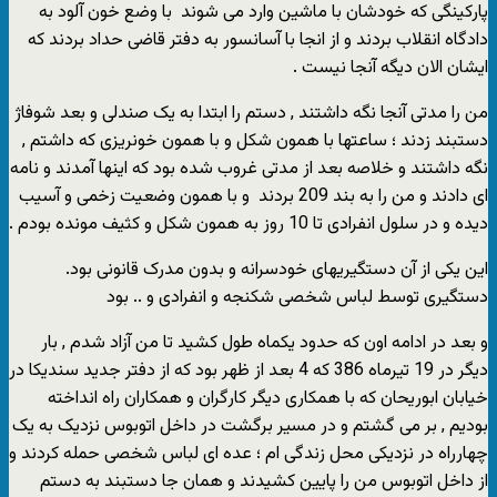
پارکینگی که خودشان با ماشین وارد می شوند با وضع خون آلود به
دادگاه انقلاب بردند و از انجا با آسانسور به دفتر قاضی حداد بردند که
ایشان الان دیگه آنجا نیست .
من را مدتی آنجا نگه داشتند , دستم را ابتدا به یک صندلی و بعد شوفاژ
دستبند زدند ؛ ساعتها با همون شکل و با همون خونریزی که داشتم ,
نگه داشتند و خلاصه بعد از مدتی غروب شده بود که اینها آمدند و نامه
ای دادند و من را به بند 209 بردند و با همون وضعیت زخمی و آسیب
دیده و در سلول انفرادی تا 10 روز به همون شکل و کثیف مونده بودم .
این یکی از آن دستگیریهای خودسرانه و بدون مدرک قانونی بود.
دستگیری توسط لباس شخصی شکنجه و انفرادی و .. بود
و بعد در ادامه اون که حدود یکماه طول کشید تا من آزاد شدم , بار
دیگر در 19 تیرماه 386 که 4 بعد از ظهر بود که از دفتر جدید سندیکا در
خیابان ابوریحان که با همکاری دیگر کارگران و همکاران راه انداخته
بودیم , بر می گشتم و در مسیر برگشت در داخل اتوبوس نزدیک به یک
چهارراه در نزدیکی محل زندگی ام ؛ عده ای لباس شخصی حمله کردند و
از داخل اتوبوس من را پایین کشیدند و همان جا دستبند به دستم