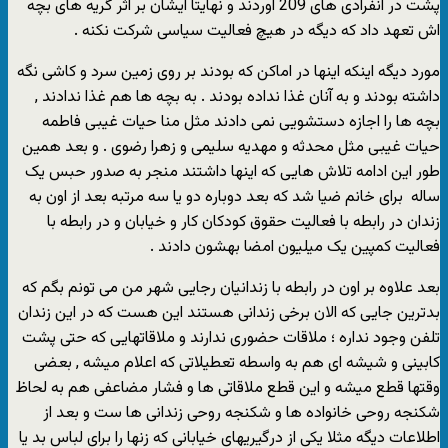
پشت در انفرادی های 209 آوردند و نهایتا ایشان بر اثر گریه های بچه
اش تعهد داد که دیگه در هیچ فعالیت سیاسی شرکت نکنه .
مورد دیگه اینکه اینها در اماکن که بودند بر روی زمین سرد و کاشی نگه
داشته بودند و به آنان غذا نداده بودند . به بچه ها هم غذا ندادند ,
بچه ها را اجازه دستشویی نمی دادند مثل منا حیات غیبی فاطمه
حیات غیبی مثل محدثه و مهدیه سلیمی و زهرا رضوی . و بعد همین
طور این ادامه تلاش هایی که اینها داشتند منجر به صدور حبس یک
ساله برای خانم ضیا شد که بعد دوباره دو یا سه مرتبه بعد از اون به
زندان در رابطه با فعالیت حقوق کودکان کار و خیابان و در رابطه با
فعالیت کمپین یک میلیون امضا بهشون دادند .
بعد علاوه بر اون در رابطه با زندانیان رجایی شهر من می تونم بگم که
بدترین جایی که الان برخی زندانی هستند این هست که در این زندان
تلفن وجود نداره ؛ ملاقات حضوری ندارند و ملاقاتهایی که حتی پشت
کابینی و شیشه ای هم به واسطه تعطیلاتی که اعلام میشه , بعضی
وقتها قطع میشه و این قطع ملاقاتی ها و فشار مضاعفی هم به لحاظ
شکنجه روحی خانواده ها و شکنجه روحی زندانی ها ست و بعد از
اطلاعات دیگه مثلا یکی از درگیریهای خیابانی که زنها را برای لباس بد یا