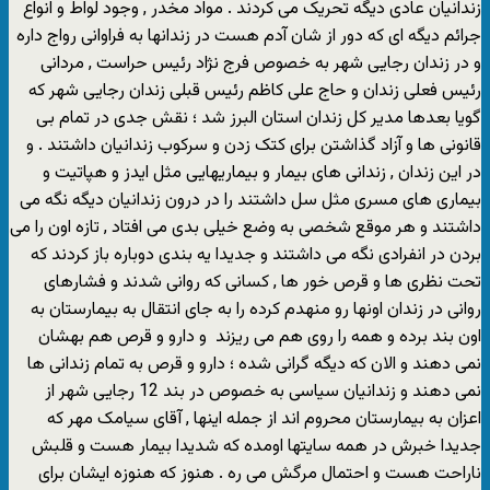
زندانیان عادی دیگه تحریک می کردند . مواد مخدر , وجود لواط و انواع
جرائم دیگه ای که دور از شان آدم هست در زندانها به فراوانی رواج داره
و در زندان رجایی شهر به خصوص فرج نژاد رئیس حراست , مردانی
رئیس فعلی زندان و حاج علی کاظم رئیس قبلی زندان رجایی شهر که
گویا بعدها مدیر کل زندان استان البرز شد ؛ نقش جدی در تمام بی
قانونی ها و آزاد گذاشتن برای کتک زدن و سرکوب زندانیان داشتند . و
در این زندان , زندانی های بیمار و بیماریهایی مثل ایدز و هپاتیت و
بیماری های مسری مثل سل داشتند را در درون زندانیان دیگه نگه می
داشتند و هر موقع شخصی به وضع خیلی بدی می افتاد , تازه اون را می
بردن در انفرادی نگه می داشتند و جدیدا یه بندی دوباره باز کردند که
تحت نظری ها و قرص خور ها , کسانی که روانی شدند و فشارهای
روانی در زندان اونها رو منهدم کرده را به جای انتقال به بیمارستان به
اون بند برده و همه را روی هم می ریزند و دارو و قرص هم بهشان
نمی دهند و الان که دیگه گرانی شده ؛ دارو و قرص به تمام زندانی ها
نمی دهند و زندانیان سیاسی به خصوص در بند 12 رجایی شهر از
اعزان به بیمارستان محروم اند از جمله اینها , آقای سیامک مهر که
جدیدا خبرش در همه سایتها اومده که شدیدا بیمار هست و قلبش
ناراحت هست و احتمال مرگش می ره . هنوز که هنوزه ایشان برای