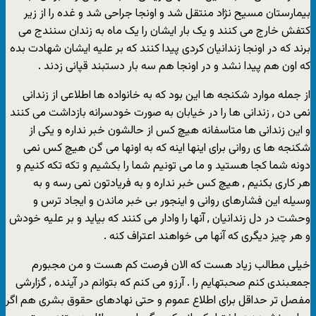
بیمارستان مسیح نژاد منتقل شد و اونجا جراحی شد و غده را از زیر
کتفش خارج می کنند و یک بار ایشان را یک ماه به زندان سنندج می
برند که در اونجا زندانیان کردی پیدا کنند که بر علیه ایشان شهادت بده
که اون هم پیدا نشد و در اونجا هم سه بار دستبند قپانی زدند .
از جمله موارد شکنجه ها این بود که به خانواده ها اطلاعی از زندانی
نمی دن , زندانی ها را در خیابان به صورت خودسرانه بازداشت می کنند
و این زندانی ها متاسفانه هیچ کس از حالشون خبر نداره و یکی از
شکنجه ها ی روانی برای اینها اینه که به اونها می گن هیچ کس نمی
دونه شما کجا هستید و ما می تونیم شما را بکشیم و تکه تکه کنیم و
هر کاری بکنیم , هیچ کس خبر نداره و به فریادتون نمی رسه و به
وسیله این فشارهای روانی و اینجور بی خبر ماندن و ایجاد ترس و
وحشت در دل زندانیان , آنها را وادار می کنند که بیاید و بر علیه خودش
و هر چیز دیگری که آنها می خواهند اعتراف کنه .
خیلی مطالب زیاد هست که الان فرصت کم هست و من مجبورم
جمعبندی کنم صحبتهایم را . آرزو می کنم که بتوانم در آینده , گزارشی
مفصل تر حداقل برای اطلاع عموم و حتی نهادهای حقوق بشری هم اگر