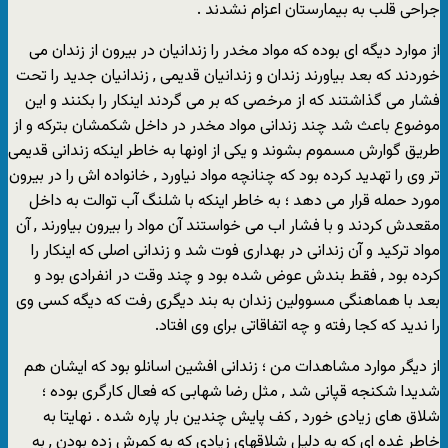
جراحی قلب به بیمارستان اعزام نشدند .
از موارد دیگه ای بوده که مواد مخدر را زندانیان در بیرون از زندان می
خوردند که بعد بیاورند زندان و زندانیان قدیمی , زندانیان جدید را تحت
فشار می گذاشتند که از مرخصی که بر می گردند اینکار را بکنند و این
موضوع باعث شد چند زندانی مواد مخدر در داخل شکمشان بترکه و از
طریق گوارش مسموم بشوند و یکی از اونها به خاطر اینکه زندانی قدیمی
تر وی را تهدید کرده بود که چنانچه مواد نیاورد , خانواده اش را در بیرون
مورد حمله قرار می دهد ؛ به خاطر اینکه با شلنگ آب توالت به داخل
مقعدش کردند و با فشار اب می خواستند آن مواد را بیرون بیاورند , آن
مواد ترکید و آن زندانی در بهداری فوت شد و زندانی اصلی که اینکار را
کرده بود , فقط بندش عوض شده بود و چند وقت در انفرادی بود و
بعد با هماهنگی مسوولین زندان به بند دیگری رفت که دیگه کسی وی
را ندید که کجا رفته و چه اتفاقاتی برای وی افتاد.
از دیگر موارد مشاهدات من ؛ زندانی افشین اسانلو بود که ایشان هم
شدیدا شکنجه قپانی شد , مثل رضا شهابی که فعال کارگری بوده ؛
شلاق های زیادی خورد , کف پایش چندین بار پاره شده . نهایتا به
خاطر غده ای که به دلیل شلاقهای زیادی که به کمرش زده بودن , به