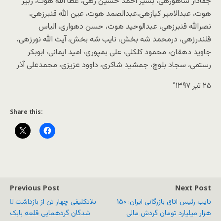
جفادار شاهوزهی، بشیر احمد حسین زهی، عطا الله هوت، زبیر
هوت، عبدالامیر کیازهی،عبدالصمد هوت، عین الله قنبرزهی،
نصرالله قنبرزهی، عبدالوحید هوت، حسن دهواری، الیاس
قلندرزهی، درمحمد شه بخش، نایب شه بخش، آیت الله نورزهی،
جاوید دهقان، محمود کلکلی، علی بمپوری، امید ایمانی، ابوبکر
رستمی، سجاد بلوچ، جمشید شاکری، داوود عزیزی، محمدعلی آذر
۲۵ تیر ۱۳۹۷”
Share this:
Previous Post
Next Post
نایب رئیس اتاق بازرگانی ایران: ۱۵۰
بلاتکلیفی چهار تن از بازداشت
هزار میلیارد تومان گردش مالی
شدگان گردهمایی قلعه بابک