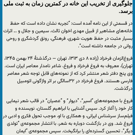
جلوگیری از تخریب این خانه در کمترین زمان به ثبت ملی
برسد.
در قسمتی از این نامه آمده است: “تجربه نشان داده است که حفظ
خانه‌های مشاهیر از قبیل مهدی اخوان ثالث، سیمین و جلال و … اثرات
بسیار مثبت در حفظ هویت شهری، فرهنگی، رونق گردشگری و روحی
روانی در جامعه داشته است”.
فروغ‌الزمان فرخزاد (زاده ۸ دی ۱۳۱۳، تهران — درگذشتهٔ ۲۴ بهمن ۱۳۴۵،
تهران)، معروف به فروغ فرخزاد و فروغ، شاعر نامدار معاصر ایران است.
وی پنج دفتر شعر منتشر کرد که از نمونه‌های قابل توجه شعر معاصر
فارسی هستند. فروغ فرخزاد در ۳۲سالگی بر اثر واژگونی اتومبیل
درگذشت.
فروغ با مجموعه‌های “اسیر”، “دیوار” و “عصیان” در قالب شعر نیمایی
کار خود را آغاز کرد. سپس آشنایی با ابراهیم گلستان، نویسنده و
فیلم‌ساز سرشناس ایرانی، و همکاری با او، موجب تحول فکری و ادبی در
فروغ شد. وی در بازگشت دوباره به شعر، با انتشار مجموعه‌ی “تولدی
دیگر”، تحسین گسترده‌ای را برانگیخت. سپس مجموعه‌ی “ایمان