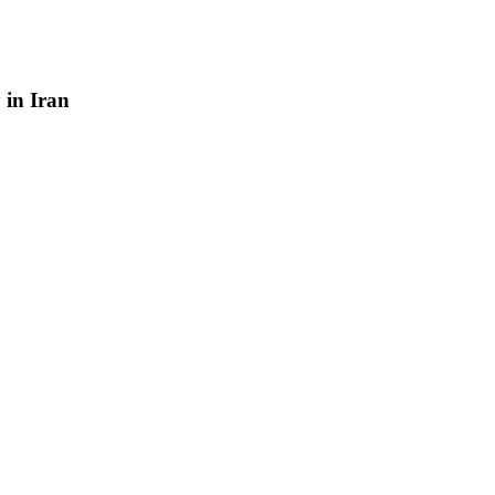
y
in
Iran