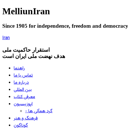
Melliun
Iran
Since 1905 for
independence
,
freedom
and
democrac
Iran
استقرار
حاکميت ملی
هدف نهضت ملی ایران است
راهنما
تماس با ما
درباره ما
بین المللی
معرفی کتاب
اپوزیسیون
- گرد همآئی ها
فرهنگ و هنر
گوناگون