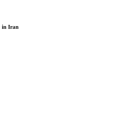
y
in
Iran