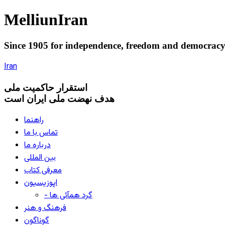
Melliun
Iran
Since 1905 for
independence
,
freedom
and
democrac
Iran
استقرار
حاکميت ملی
هدف نهضت ملی ایران است
راهنما
تماس با ما
درباره ما
بین المللی
معرفی کتاب
اپوزیسیون
- گرد همآئی ها
فرهنگ و هنر
گوناگون