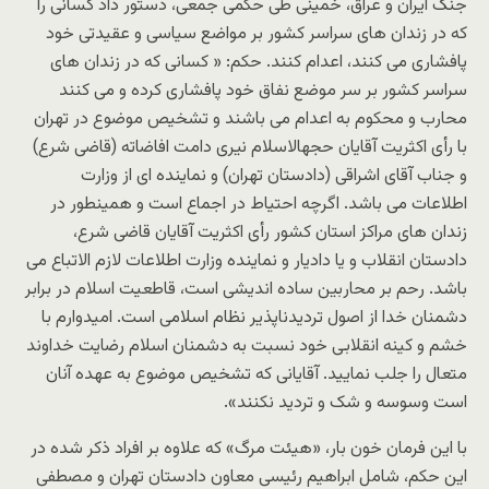
جنگ ایران و عراق، خمینی طی حکمی جمعی، دستور داد کسانی را
که در زندان های سراسر کشور بر مواضع سیاسی و عقیدتی خود
پافشاری می کنند، اعدام کنند. حکم: « کسانی که در زندان های
سراسر کشور بر سر موضع نفاق خود پافشاری کرده و می کنند
محارب و محکوم به اعدام می باشند و تشخیص موضوع در تهران
با رأی اکثریت آقایان حجهالاسلام نیری دامت افاضاته (قاضی شرع)
و جناب آقای اشراقی (دادستان تهران) و نماینده ای از وزارت
اطلاعات می باشد. اگرچه احتیاط در اجماع است و همینطور در
زندان های مراکز استان کشور رأی اکثریت آقایان قاضی شرع،
دادستان انقلاب و یا دادیار و نماینده وزارت اطلاعات لازم الاتباع می
باشد. رحم بر محاربین ساده اندیشی است، قاطعیت اسلام در برابر
دشمنان خدا از اصول تردیدناپذیر نظام اسلامی است. امیدوارم با
خشم و کینه انقلابی خود نسبت به دشمنان اسلام رضایت خداوند
متعال را جلب نمایید. آقایانی که تشخیص موضوع به عهده آنان
است وسوسه و شک و تردید نکنند».
با این فرمان خون بار، «هیئت مرگ» که علاوه بر افراد ذکر شده در
این حکم، شامل ابراهیم رئیسی معاون دادستان تهران و مصطفی