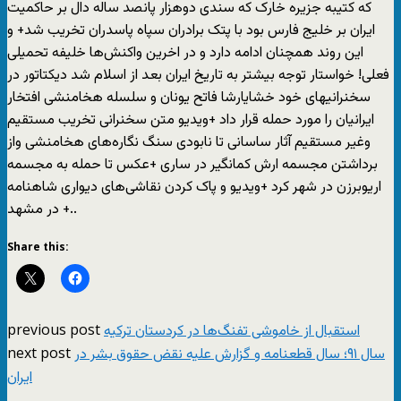
که کتیبه جزیره خارک که سندی دوهزار پانصد ساله دال بر حاکمیت
ایران بر خلیج فارس بود با پتک برادران سپاه پاسدران تخریب شد+ و
این روند همچنان ادامه دارد و در اخرین واکنش‌ها خلیفه تحمیلی
فعلی! خواستار توجه بیشتر به تاریخ ایران بعد از اسلام شد دیکتاتور در
سخنرانیهای خود خشایارشا فاتح یونان و سلسله هخامنشی افتخار
ایرانیان را مورد حمله قرار داد +ویدیو متن سخنرانی تخریب مستقیم
وغیر مستقیم آثار ساسانی تا نابودی سنگ نگاره‌های هخامنشی واز
برداشتن مجسمه ارش کمانگیر در ساری +عکس تا حمله به مجسمه
اریوبرزن در شهر کرد +ویدیو و پاک کردن نقاشی‌های دیواری شاهنامه
در مشهد +..
Share this:
previous post
استقبال از خاموشی تفنگ‌ها در کردستان ترکیه
next post
سال ۹۱؛ سال قطعنامه و گزارش علیه نقض حقوق بشر در
ایران