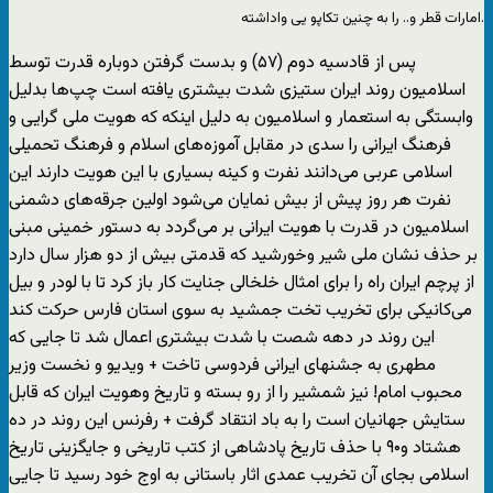
امارات قطر و.. را به چنین تکاپو یی واداشته.
پس از قادسیه دوم (۵۷) و بدست گرفتن دوباره قدرت توسط
اسلامیون روند ایران ستیزی شدت بیشتری یافته است چپ‌ها بدلیل
وابستگی به استعمار و اسلامیون به دلیل اینکه که هویت ملی گرایی و
فرهنگ ایرانی را سدی در مقابل آموزه‌های اسلام و فرهنگ تحمیلی
اسلامی عربی می‌دانند نفرت و کینه بسیاری با این هویت دارند این
نفرت هر روز پیش از بیش نمایان می‌شود اولین جرقه‌های دشمنی
اسلامیون در قدرت با هویت ایرانی بر می‌گردد به دستور خمینی مبنی
بر حذف نشان ملی شیر وخورشید که قدمتی بیش از دو هزار سال دارد
از پرچم ایران راه را برای امثال خلخالی جنایت کار باز کرد تا با لودر و بیل
می‌کانیکی برای تخریب تخت جمشید به سوی استان فارس حرکت کند
این روند در دهه شصت با شدت بیشتری اعمال شد تا جایی که
مطهری به جشنهای ایرانی فردوسی تاخت + ویدیو و نخست وزیر
محبوب امام! نیز شمشیر را از رو بسته و تاریخ وهویت ایران که قابل
ستایش جهانیان است را به باد انتقاد گرفت + رفرنس این روند در ده
هشتاد و۹۰ با حذف تاریخ پادشاهی از کتب تاریخی و جایگزینی تاریخ
اسلامی بجای آن تخریب عمدی اثار باستانی به اوج خود رسید تا جایی