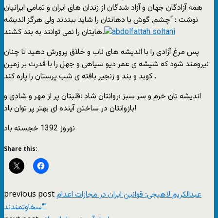
همه آزادگان جهان و آزاد شدگان از زندان های ایران و تمامی ایرانیان
نوشت : “چشم, گوش یا دهانتان را شاید ببندند ولی هرگز اندیشه
هایتان را نمی توانند به بند کشند.
پس مرغ آزادی را با اندیشه های ناب و خلاق پرورش دهید تا چنان
نیرومند شود که شیشه ی عمر دیو سیاهی و جهل را با قدرت بر زمین
کوبد و بند و زنجیر بافته ی شب پرستان را پاره کند .
اندیشه تان خرم و سر سبز ؛روانتان شاد ؛قلبتان پر از مهر و شادی و
بازوانتان در ساختن آینده ای بهتر پر توان باد!
نوروز 1392 خجسته باد
Share this:
previous post
عبدالکريم لاهيجی: قوانين ايران در مجازات اعدام
"سخاوتمندند"