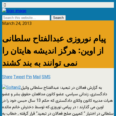
March 24, 2013
پیام نوروزی عبدالفتاح سلطانی
از اوین: هرگز اندیشه هایتان را
نمی توانند به بند کشند
Share
Tweet
Pin
Mail
SMS
به گزارش فعالان در تبعید: عبدالفتاح سلطانی وکیل
دادگستری، زندانی سیاسی، عضو کانون مدافعان حقوق بشر و عضو
هیات مدیره کانون وکلای دادگستری که حکم 13 سال حبس خود را در
اوین می گذارند ؛ در پیامی نوروزی که توسط دخترش خانم مائده
سلطانی در اختیار ” کمپین صلح فعالان در تبعید” قرار گرفته , خطاب به