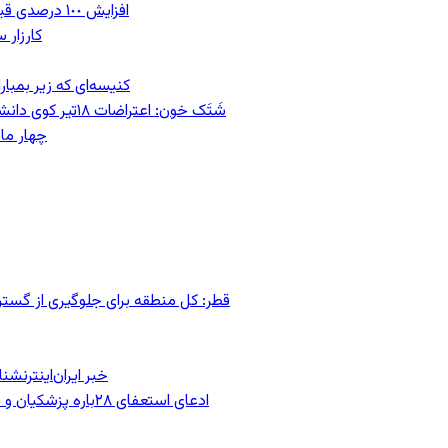
افزایش ١٠٠ درصدی قیمت مصالح ساختمانی/ سازندگان پروژه جدیدی را شروع نمی‌کنند
کارزار 
کنیسه‌ای که زیر بمبار
شَتَک خون: اعتراضات ۱۸تیر کوی دانشگاه به روایت تصویر؛ به همراه مصاحبه با آسیه امینی، روزنامه‌نگار
چهار ما
قطر: کل منطقه برای جلوگیری از گس
خبر ایران‌اینترنش
ادعای استعفای ۲۸باره پزشکیان و هشدار مجتبی خامنه‌ای در روایت خرازی؛ رئیس‌جمهور تکذیب کرد