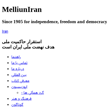
Melliun
Iran
Since 1905 for
independence
,
freedom
and
democrac
Iran
استقرار
حاکميت ملی
هدف نهضت ملی ایران است
راهنما
تماس با ما
درباره ما
بین المللی
معرفی کتاب
اپوزیسیون
- گرد همآئی ها
فرهنگ و هنر
گوناگون