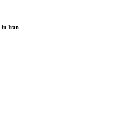
y
in
Iran