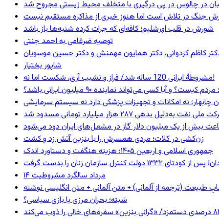
ان در چالوس در پی درگیری با متخلف محیط زیستی مجروح شد
ترش جنگ در تلاش است اما هنوز خبری از مذاکره مستقیم نیست
شورش در قلب اورشلیم؛ کافه‌ای که جرات کرده شنبه‌ها باز باشد
توصیه ضرغامی به احمد جنتی
ی، دکتر کاظم کردوانی، دکتر همایون مهمنش و دکتر حسین موسویان
شاپور بختیار
مشروطۀ ایرانی 120 ساله شد/ فراز و نشیب آری، شکست اما نه!
 و آیا کسی می‌تواند نماینده ۹۰ میلیون ایرانی باشد؟
ان چابهار؛ نه امکانات و تجهیزات پزشکی دارد نه سیستم سرمایشی
ه‌دلیل بدهی ۲۸۷ هزار میلیارد تومانی مسدود شد
عت بیش از یک میلیون دلار گاز در مشعل‌های ایران دود می‌شود
زن‌کشی در کلات؛ مردی همسرش را با بنزین آتش زد و کشت
جمهوری اسلامی و اربعین ۱۴۰۵؛ هزینه هنگفت و دستاورد اندک
۱۴ مرداد سالگرد مشروطیت
ابِ طبیعت (ترجمه از آلمانی) + متن آلمانی + متن انگلیسی نوشته
سَبته؛ بحران مرزی یا بازی سیاسی؟