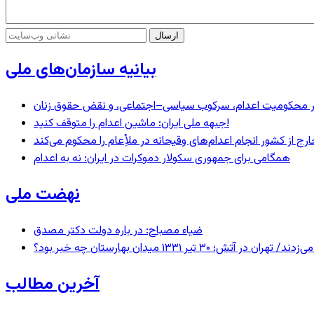
بیانیه سازمان‌های ملی
– در محکومیت اعدام، سرکوب سیاسی–اجتماعی، و نقض حقوق زنان
جبهه ملی ایران: ماشین اعدام را متوقف کنید!
رج از کشور انجام اعدام‌های وقیحانه در ملأِعام را محکوم می‌کند
همگامی برای جمهوری سکولار دموکرات در ایران: نه به اعدام
نهضت ملی
ضیاء مصباح: در باره دولت دکتر مصدق
 ۱۳۳۱ میدان بهارستان چه خبر بود؟
آخرین مطالب