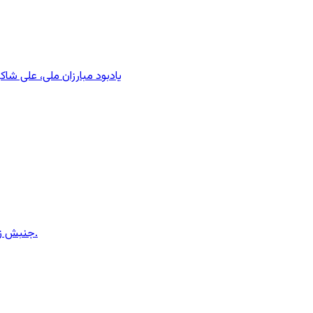
یادبود مبارزان ملی، علی شا
جنبش زنان ایران در دوران محمدرضاشاه، بخش سوم – سازمان زنان در کنترل مردان! پس از کودتای ۱۳۳۲ دولت کنترل سازمان زنان را بدست گرفت.