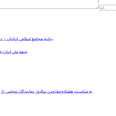
بیانیه مجامع اسلامی ایرانیان 
جبهه ملی ایران-خا
به مناسبت هفتادوچهارمین سالروز: نمایندگان مجلس زار می‌زدند/ تهران در آتش؛ ۳۰ تیر