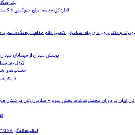
یک جنگلب
قطر: کل منطقه برای جلوگیری از گس
کری زند و دکتر پرویز داورپناه: سخنرانی کامبیز قائم مقام، فرهنگ قاسم
پرسش میدان از مهمانان میدان: مردم کیست؟
تنها بیمارست
حساب‌های شرکت ملی نفت ب
در هر سا
نق
عقب‌ماندگی ۶۸ تا ۸۳ درصدی دستمزد/ «گرانی بنزین» سفره‌های خالی را ذوب می‌کند!