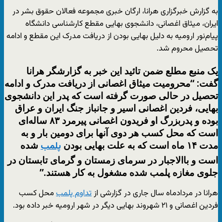
به گزارش خبرگزاری هرانا، ارگان خبری مجموعه فعالان حقوق بشر در
ایران، میثاق اغصانی، دانشجوی بهایی مقطع کارشناسی دانشگاه
پیام‌نور ارومیه به دلیل بهایی بودن از دریافت مدرک این مقطع و ادامه
تحصیل محروم شد.
یک منبع مطلع ضمن تائید این خبر به گزارشگر هرانا
گفت: “محرومیت میثاق اغصانی از دریافت مدرک و ادامه
تحصیل در حالی صورت گرفته است که پدر این دانشجوی
بهایی، فردین اغصانی اسیر و جانباز جنگ ایران و عراق
بوده و پدربزرگ او فریدون اغصانی پیرمرد ۸۳ ساله‌ای
است که محل کسب هر دوی آنها برای دومین بار و به
مدت ۱۴ ماه است که به علت بهایی بودن
شده
پلمب
است و باالاجبار در سرمای زمستان و گرمای تابستان در
جلوی مغازه پلمب شده مشغول به کار هستند.”
هرانا در مردادماه سال جاری در گزارشی از
تداوم پلمب
محل کسب
فردین اغصانی و ۲۱ شهروند بهایی دیگر در شهر ارومیه خبر داده بود.