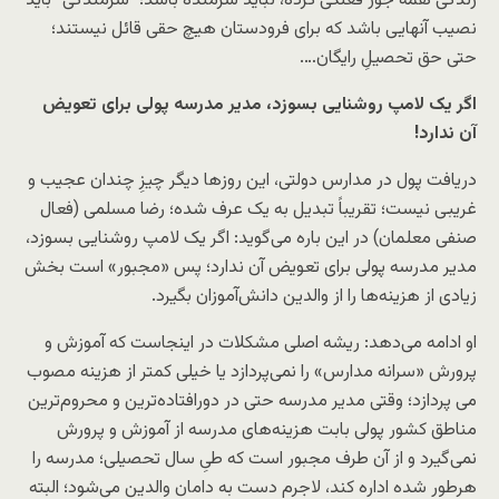
زندگی همه جور فعلگی کرده، نباید شرمنده باشد؛ “شرمندگی” باید
نصیب آنهایی باشد که برای فرودستان هیچ حقی قائل نیستند؛
حتی حق تحصیلِ رایگان….
اگر یک لامپ روشنایی بسوزد، مدیر مدرسه پولی برای تعویض
آن ندارد!
دریافت پول در مدارس دولتی، این روزها دیگر چیزِ چندان عجیب و
غریبی نیست؛ تقریباً تبدیل به یک عرف شده؛ رضا مسلمی (فعال
صنفی معلمان) در این باره می‌گوید: اگر یک لامپ روشنایی بسوزد،
مدیر مدرسه پولی برای تعویض آن ندارد؛ پس «مجبور» است بخش
زیادی از هزینه‌ها را از والدین دانش‌آموزان بگیرد.
او ادامه می‌دهد: ریشه اصلی مشکلات در اینجاست که آموزش و
پرورش «سرانه مدارس» را نمی‌پردازد یا خیلی کمتر از هزینه مصوب
می پردازد؛ وقتی مدیر مدرسه حتی در دورافتاده‌ترین و محروم‌ترین
مناطق کشور پولی بابت هزینه‌های مدرسه از آموزش و پرورش
نمی‌گیرد و از آن طرف مجبور است که طیِ سال تحصیلی؛ مدرسه را
هرطور شده اداره کند، لاجرم دست به دامان والدین می‌شود؛ البته