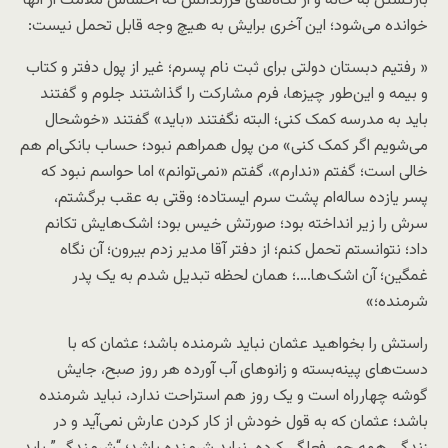
بازگشتن به خانه و از نگاه‌های فرزندانش که احساس ملامت از آنها
خوانده می‌شود؛ این آخری برایش به هیچ وجه قابل تحمل نیست:
« رفتیم دبستان دولتی برای ثبت نام پسرم؛ غیر از پول دفتر و کتاب
و بیمه و این‌طور چیزها، فرم مشارکت را گذاشتند جلوم و گفتند
باید به مدرسه کمک کنی؛ البته نگفتند «باید» گفتند «خوشحال
می‌شویم اگر کمک کنی» من پول همراهم نبود؛ حساب بانکی‌ام هم
خالی است؛ گفتم «ندارم»، گفتم «نمی‌توانم» اما حواسم نبود که
پسر یازده ساله‌ام پشت سرم ایستاده؛ وقتی به عقب برگشتم،
سرش را زیر انداخته بود؛ صورتش خیس بود؛ اشک‌هایش تکانم
داد؛ نتوانستم تحمل کنم؛ از دفتر آقا مدیر زدم بیرون؛ آن نگاه
غمگین؛ آن اشک‌ها….؛ همان لحظه تبدیل شدم به یک پدر
شرمنده؛»
راستش را بخواهید عثمان نباید شرمنده باشد؛ عثمان که با
دست‌های پینه‌بسته و زانوهای آب آورده هر روز صبح، جایش
گوشه چهارراه است و یک روز هم استراحت ندارد، نباید شرمنده
باشد؛ عثمان که به قول خودش از کار کردن عارش نمی‌آید و در