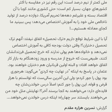
ملی کمتر از نیم درصد است؛ این رقم نیز در مقایسه با اکثر
کشورهای جهان، بسیار کم است؛ حتی کشوری مانند کوبا با آن
اقتصاد بسته و علیرغم دهه‌ها تحریم آمریکا، دوازده درصد از تولید
ناخالص ملی خود را به آموزش اختصاص می‌دهد؛ پس ببینید ما
کجای معادله هستیم….!
آیا با این شرایط توقع داریم «ترک تحصیل» اتفاق نیفتد؛ آنهم ترک
تحصیل دختران؟! وقتی دولت بودجه کافی به آموزش اختصاص
نمی‌دهد و خانواده‌ها هم پولی ندارند که خرج تحصیل فرزندانشان
کنند، طبیعی‌ست که خروج از مدرسه و ورودِ زودهنگام به بازار کار
اتفاق خواهد افتاد؛ و البته اولین قربانیان هم دختران خواهند بود.
عثمان در پاسخ به اینکه “در نهایت چه کردی” می‌گوید: هرجوری
بود پول را جور کردم؛ ولی این آخرین سالی‌ست که توانستم با هزار
قرض و قوله، این پول را جور کنم؛ اصلاً درس خواندن‌شان چه
فایده‌ای دارد؛ می‌خواهند به کجا برسند آخر؟! نهایتش مثل خود من
می‌خواهند بایستند سر چهارراه؛ اینکه درس خواندن نمی‌خواهد….
گزارش:
نسرین هزاره مقدم