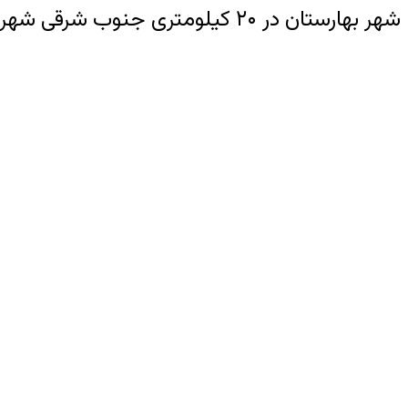
شهر بهارستان در ۲۰ کیلومتری جنوب شرقی شهر اصفهان، در مسیر جادهٔ اصفهان-شیراز قرار گرفته است.