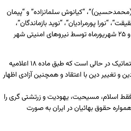
میله پاکرو (محمدحسین)”، “کیانوش سلمانزاده” و “پیمان
“، “نورا پورمرادیان“، “نوید بازماندگان”،
“بهاره قادری (همسر نوید بازماندگان)”، “الهه سمیع‌زاده” و “احسان محبوب راه‌وفا” طی روزهای ۲۴ و ۲۵ شهریورماه توسط نیروهای امنیتی شهر
شهروندان بهایی در ایران از آزادی‌های مرتبط به باورهای دینی محروم هستند، این محرومیت سیستماتیک در حالی است که طبق ماده ۱۸ اعلامیه
 آزادی دین و تغییر دین با اعتقاد و همچنین آزادی اظهار
ن فقط اسلام، مسیحیت، یهودیت و زرتشتی گری را
واره حقوق بهائیان در ایران به صورت