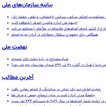
بیانیه سازمان‌های ملی
– در محکومیت اعدام، سرکوب سیاسی–اجتماعی، و نقض حقوق زنان
جبهه ملی ایران: ماشین اعدام را متوقف کنید!
رج از کشور انجام اعدام‌های وقیحانه در ملأِعام را محکوم می‌کند
همگامی برای جمهوری سکولار دموکرات در ایران: نه به اعدام
نهضت ملی
ضیاء مصباح: در باره دولت دکتر مصدق
 ۱۳۳۱ میدان بهارستان چه خبر بود؟
آخرین مطالب
رضایت اولیای دم؛ یک زندانی در میاندوآب از اعدام رهایی یافت
جامعهٔ مدنی ایران: امید در میان ترومای جمعی و ویرانی‌ها