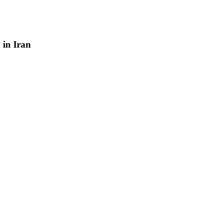
y
in
Iran