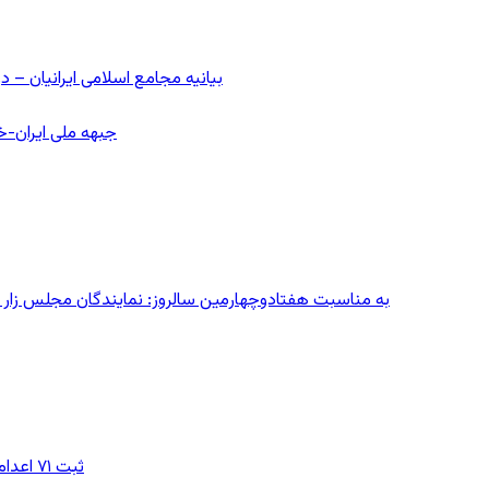
بیانیه مجامع اسلامی ایرانیان 
جبهه ملی ایران-خا
به مناسبت هفتادوچهارمین سالروز: نمایندگان مجلس زار می‌زدند/ تهران در آتش؛ ۳۰ تیر
ثبت ۷۱ اعدام در ژوئیه؛ شمار اعدام‌ها در سال ۲۰۲۶ به دست‌کم ۴۴۴ نفر رسید