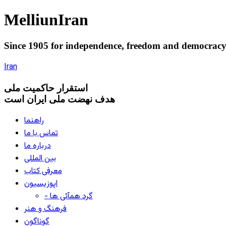
Melliun
Iran
Since 1905 for
independence
,
freedom
and
democrac
Iran
استقرار
حاکميت ملی
هدف نهضت ملی ایران است
راهنما
تماس با ما
درباره ما
بین المللی
معرفی کتاب
اپوزیسیون
- گرد همآئی ها
فرهنگ و هنر
گوناگون