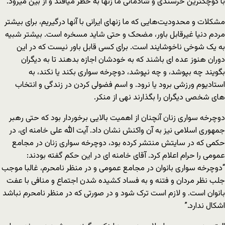
با کوچکترین خرسندی و شادمانی ما زنها به خطر میافتد و از بین میرود.
مشکلات و محدودیت‌هایی که ما زنهای ایرانی با آنها درگیریم، برای بیشتر
مردم دنیا غیرقابل باور، مضحک و حتی شاید مسخره است. بیشتر شبیه
به یک شوخی ناخوشایند است. برای کسی قابل باور نیست که در این
دوران هنوز عده ای باشند که به خودشان اجازه بدهند تا به دیگران
بگویند چه بپوشد، و چه نپوشد، دوچرخه سواری بکند یا نکند، به
استادیوم ورزشی برود یا نرود. و اسم فضولی کردن در زندگی و انتخاب
های شخصی دیگران را بگذارند نهی از منکر.
دوچرخه سواری زنان آنچنان از اهمیت بالایی برخوردار بود که حتی رهبر
جمهوری اسلامی نیز به آن واکنش نشان داد. آیت الله علی خامنه ای، در
حکمی که در سایتش منتشر کرده بود، دوچرخه سواری زنان در مجامع
عمومی را حرام اعلام کرد. آقای خامنه ای در این حکم گفته بودند:
“دوچرخه سواری بانوان در مجامع عمومی و در منظر نامحرم، غالبا موجب
جلب نظر مردان و فتنه و به فساد کشیده شدن اجتماع و منافی با عفت
بانوان است. و لازم است ترک شود و در صورتی که در منظر نامحرم نباشد
اشکال ندارد.”