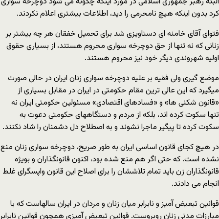
البته رهبر جمهوری اسلامی در مورد اینکه چگونه می شود دوچرخه سواری
کرد بدون اینکه هیچ نامحرمی را دید، اطلاعات بیشتری اعلام نکردند.
فتوای آقای خامنه ای دستاویزی شد برای تحمیل خفقان هر چه بیشتر بر
زنانی که نه تنها از حق دوچرخه سواری محروم هستند، از بسیاری حقوق
اولیه شهروندی دیگر خود نیز محروم هستند.
موضع گیری ولی فقیه بر علیه دوچرخه سواری زنان ایران در حالی صورت
میگیرد که این عالی ترین مقام حکومتی در ایران در مقابل بسیاری از
«قانون شکنی ها» و «فسادهای اقتصادی» مسئولین حکومتی ایران نه
تنها سکوت کرده اند، بلکه از مردم و دستگاههای حکومتی دعوت به
سکوت کرده تا پیگیر ماجرا نشوند و به اصطلاح دل دشمنان را شاد نکنند.
در هیچ کجای قانون اساسی ایران به طور صریح، دوچرخه سواری زنان منع
نشده است. که حتی اگر هم منع شده بود، اکنون قانونگذاران و بویژه
قانونگذاران زن باید تمام تلاششان را برای اصلاح این قانون واپسگرای غلط
انجام می دادند.
قوانین تبعیض آمیز و نابرابر میان زنان و مردان در ایران سالهاست که با
مبارزات مدنی زنان روبروست. قوانین تبعیض آمیزی همچون قوانین نابرابر