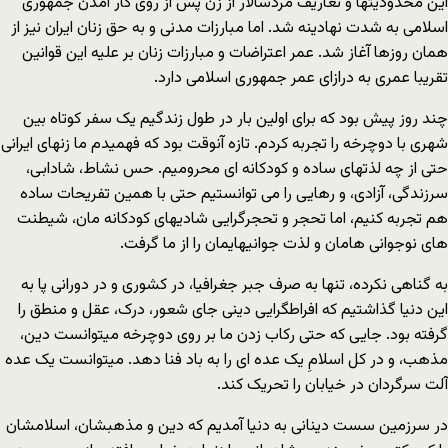
این محدودیتها و تعاریف مردسالار از زن پس از روی کار آمدن جمهوری
اسلامی به شدت نهادینه شد. اما مبارزات مدنی و به حق زنان ایران نیز از
همان روزها آغاز شد. عمر اعتراضات و مبارزات زنان بر علیه این قوانین
تقریبا عمری به درازای عمر جمهوری اسلامی دارد.
چند روز پیش بود که برای اولین بار در طول زندگیم یک سفر کوتاه بین
شهری با دوچرخه را تجربه کردم. تازه آنوقت بود که فهمیدم ما زنهای ایرانی
حتی از چه لذتهای ساده و کودکانه ای محرومیم. حس نشاط، شادابی،
سرزندگی، آزادی، و رهایی را می توانستیم حتی با همین تفریحات ساده
هم تجربه کنیم، اما تحجر و تحجرگرایی شادیهای کودکانه مان، شیطنت
های نوجوانی هامان و لذت جوانیهایمان را از ما گرفت.
به گناهی نکرده، تنها به صرف جبر جغرافیا، در کشوری و در دورانی پا به
این دنیا گذاشتیم که افراطگرایی دینی جای شعور، درک، عقل و منطق را
گرفته بود. جایی که حتی رکاب زدن ما بر روی دوچرخه میتوانست دین،
مذهب، و در کل اسلامِ یک عده ای را به باد فنا دهد. میتوانست یک عده
آلت سرگردان در خیابان را تحریک کند.
در سرزمین سست دینانی به دنیا آمدیم که دین و مذهبشان، اسلامشان