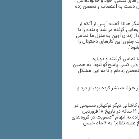
ای تلفنی، خود و خانواده‌اش
اوین دست به اعتصاب و تحصن زده
هرانا گفت: “پس از آنکه از
هایی گرفته می‌شد و بنده را با
ب قرار دادند؛ اما شب گذشته مورخ ۴ مهر‌ماه از زندان اوین به منزل ما تماس
است جلوی این کارهای دخترتان را
شود”.
ا تماس گرفتند و دوباره
ولی کسی پاسخ‌گو نبود. به همین
حصن زده‌ام و تا به این مشکل
رانا منتشر کرده بود، از درد و
 کاشانی دیگر نوکیش مسیحی در
تهران بازداشت و به زندان اوین منتقل شدند. این شهروند مسیحی ۱۹ ساله در تاریخ ۱۸ فروردین
ی احمدزاده به اتهام “عضویت در گروه‌های
تبشیری، فعالیت مسیحیت و اقدام علیه امنیت ملی از طریق تبلیغ علیه نظام” به ۶ ماه حبس