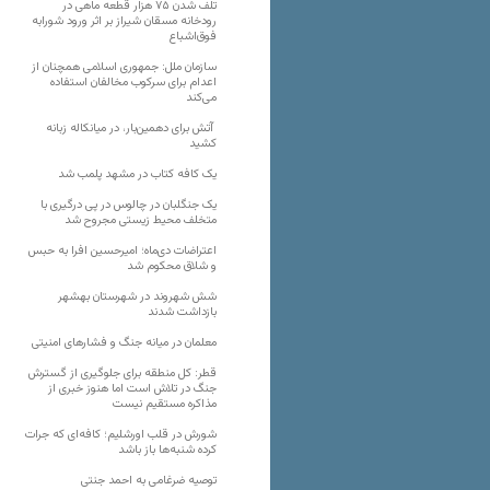
تلف شدن ۷۵ هزار قطعه ماهی در
رودخانه مسقان شیراز بر اثر ورود شورابه
فوق‌اشباع
سازمان ملل: جمهوری اسلامی همچنان از
اعدام برای سرکوب مخالفان استفاده
می‌کند
آتش برای دهمین‌بار، در میانکاله زبانه
کشید
یک کافه کتاب در مشهد پلمب شد
یک جنگلبان در چالوس در پی درگیری با
متخلف محیط زیستی مجروح شد
اعتراضات دی‌ماه؛ امیرحسین افرا به حبس
و شلاق محکوم شد
شش شهروند در شهرستان بهشهر
بازداشت شدند
معلمان در میانه جنگ و فشارهای امنیتی
قطر: کل منطقه برای جلوگیری از گسترش
جنگ در تلاش است اما هنوز خبری از
مذاکره مستقیم نیست
شورش در قلب اورشلیم؛ کافه‌ای که جرات
کرده شنبه‌ها باز باشد
توصیه ضرغامی به احمد جنتی