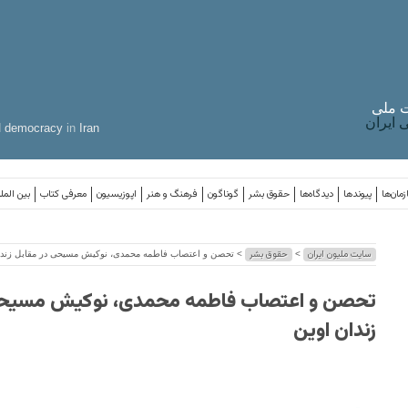
 ملی
ایران
d
democracy
in
Iran
مان‌ها
پیوندها
دیدگاه‌ها
حقوق بشر
گوناگون
فرهنگ و هنر
اپوزیسیون
معرفی کتاب
بین المل
سایت ملیون ایران
حقوق بشر
>
> تحصن و اعتصاب فاطمه محمدی، نوکیش مسیحی در مقابل زندا
تحصن و اعتصاب فاطمه محمدی، نوکیش مسیحی
زندان اوین