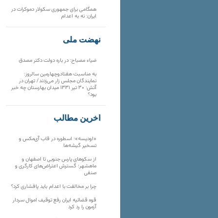
همگامی برای جمهوری سکولار دموکرات در
ایران: نه به اعدام
نهضت ملی
ضیاء مصباح: در باره دولت دکتر مصدق
به مناسبت هفتادوچهارمین سالروز:
نمایندگان مجلس زار می‌زدند/ تهران در
آتش؛ ۳۰ تیر ۱۳۳۱ میدان بهارستان چه خبر
بود؟
آخرین مطالب
«اودیسه»؛ اسطوره در قاب آی‌مکس و
تسخیر گیشه‌ها
از سکوهای پارس جنوبی تا اصفهان و
ماهشهر؛ گسترش اعتراض‌های کارگری و
صنفی
چرا بر مخالفت با اعدام باید پافشاری کرد؟
قوه قضائیه ایران رفع توقیف اموال سردار
آزمون را رد کرد