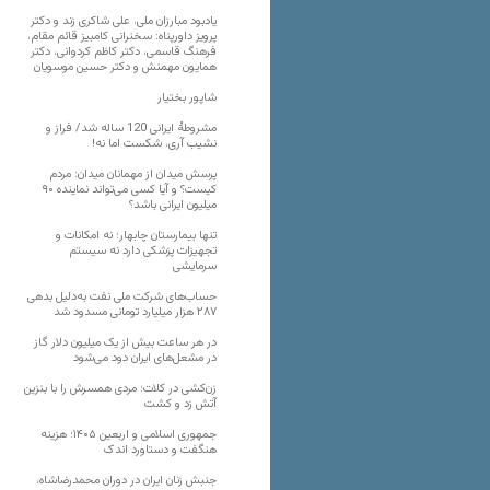
یادبود مبارزان ملی، علی شاکری زند و دکتر
پرویز داورپناه: سخنرانی کامبیز قائم مقام،
فرهنگ قاسمی، دکتر کاظم کردوانی، دکتر
همایون مهمنش و دکتر حسین موسویان
شاپور بختیار
مشروطۀ ایرانی 120 ساله شد/ فراز و
نشیب آری، شکست اما نه!
پرسش میدان از مهمانان میدان: مردم
کیست؟ و آیا کسی می‌تواند نماینده ۹۰
میلیون ایرانی باشد؟
تنها بیمارستان چابهار؛ نه امکانات و
تجهیزات پزشکی دارد نه سیستم
سرمایشی
حساب‌های شرکت ملی نفت به‌دلیل بدهی
۲۸۷ هزار میلیارد تومانی مسدود شد
در هر ساعت بیش از یک میلیون دلار گاز
در مشعل‌های ایران دود می‌شود
زن‌کشی در کلات؛ مردی همسرش را با بنزین
آتش زد و کشت
جمهوری اسلامی و اربعین ۱۴۰۵؛ هزینه
هنگفت و دستاورد اندک
جنبش زنان ایران در دوران محمدرضاشاه،