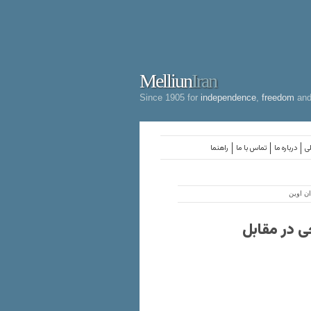
Melliun
Iran
Since 1905 for
independence
,
freedom
an
لی
درباره ما
تماس با ما
راهنما
ن اوین
 در مقابل