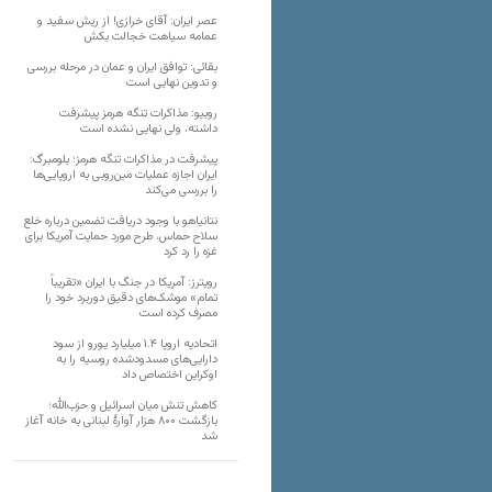
عصر ایران: آقای خرازی! از ریش سفید و
عمامه سیاهت خجالت بکش
بقائی: توافق ایران و عمان در مرحله بررسی
و تدوین نهایی است
روبیو: مذاکرات تنگه هرمز پیشرفت
داشته، ولی نهایی نشده است
پیشرفت در مذاکرات تنگه هرمز؛ بلومبرگ:
ایران اجازه عملیات مین‌روبی به اروپایی‌ها
را بررسی می‌کند
نتانیاهو با وجود دریافت تضمین درباره خلع
سلاح حماس، طرح مورد حمایت آمریکا برای
غزه را رد کرد
رویترز: آمریکا در جنگ با ایران «تقریباً
تمام» موشک‌های دقیق دوربرد خود را
مصرف کرده است
اتحادیه اروپا ۱.۴ میلیارد یورو از سود
دارایی‌های مسدودشده روسیه را به
اوکراین ‏اختصاص داد
کاهش تنش میان اسرائیل و حزب‌الله؛
بازگشت ۸۰۰ هزار آوارۀ لبنانی به خانه‌ آغاز
شد