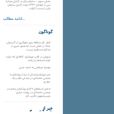
بخش سوم – سازمان زنان در کنترل مردان!
پس از کودتای ۱۳۳۲ دولت کنترل سازمان
زنان را بدست گرفت.
ادامه مطالب...
گوناگون
قطر: کل منطقه برای جلوگیری از گسترش
جنگ در تلاش است اما هنوز خبری از
مذاکره مستقیم نیست
شورش در قلب اورشلیم؛ کافه‌ای که جرات
کرده شنبه‌ها باز باشد
توصیه ضرغامی به احمد جنتی
خبر ایران‌اینترنشنال از دیدار پزشکیان با
مجتبی خامنه‌ای در صندلی عقب یک
خودرو
ادعای استعفای ۲۸باره پزشکیان و هشدار
مجتبی خامنه‌ای در روایت خرازی؛
رئیس‌جمهور تکذیب کرد
خبر از
تارنماهای دیگر