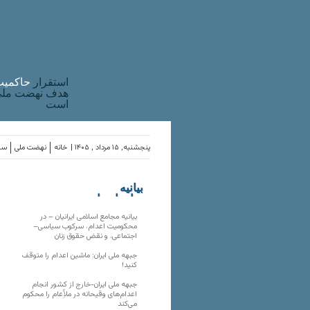
استقرار
حاکميت
هدف نهضت ملی 
است
پنجشنبه, ۱۵ مرداد , ۱۴۰۵ |
خانه
نهضت ملی
ساز
بیانیه
سازمان‌های
ملی
بیانیه مجامع اسلامی ایرانیان – در
محکومیت اعدام، سرکوب سیاسی–
اجتماعی، و نقض حقوق زنان
جبهه ملی ایران: ماشین اعدام را متوقف
کنید!
جبهه ملی ایران-خارج از کشور انجام
اعدام‌های وقیحانه در ملأِعام را محکوم
می‌کند