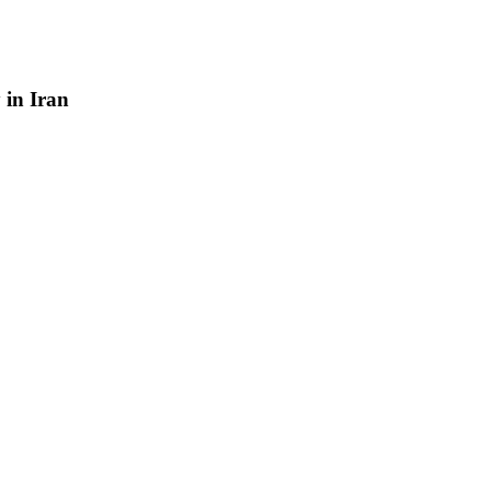
y
in
Iran