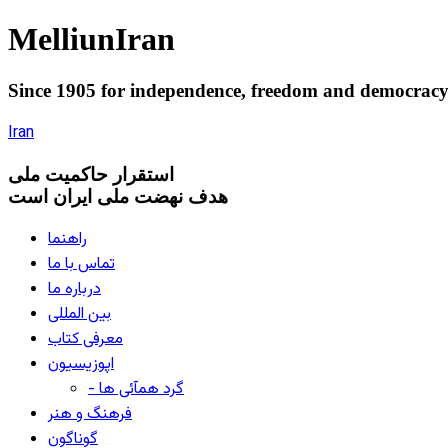
Melliun
Iran
Since 1905 for
independence
,
freedom
and
democrac
Iran
استقرار
حاکميت ملی
هدف نهضت ملی ایران است
راهنما
تماس با ما
درباره ما
بین المللی
معرفی کتاب
اپوزیسیون
- گرد همآئی ها
فرهنگ و هنر
گوناگون