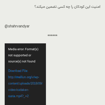
‏امنیت این کودکان را چه کسی تضمین میکند؟
@shahrvandyar
******
Video
Media error: Format(s)
Player
not supported or
source(s) not found
Download File:
http://melliun.org/v/wp-
content/uploads/2018/09/
video-kudakan-
rusta.mp4?_=2