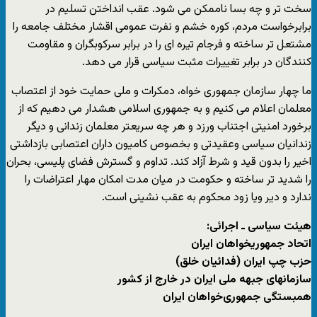
سخت تر و چه بسا ناممکن می شود. عقب انداختن تسلیم در
برابرخواست مردم، کوره خشم و نفرت عمومی اقشار مختلف جامعه را
مشتعل تر ساخته و فرجام تیره ای را در برابر سرکوبگران و مقاومت
کنندگان در برابر تغییرات مثبت سیاسی قرار می دهد.
ما چهار سازمان جمهوری خواه، دمکرات و ملی حمایت خود از اعتصاب
معلمان اعلام می کنیم و به جمهوری اسلامی هشدار می دهیم که از
برخورد امنیتی اجتناب ورزد و هر چه سریعتر معلمان زندانی و دیگر
زندانیان سیاسی وعقیدتی و بخصوص کامیون داران اعتصابی بازداشتی
اخیر را بدون قید و شرط آزاد کند. تداوم و گسترش فضای پلیسی، بحران
را شدید تر ساخته و حکومت در میان مدت امکان مهار اعتراضات را
ندارد و دیر ویا زود محکوم به عقب نشینی است.
هیئت سیاسی ـ اجرائی
:
اتحاد جمهوریخواهان ایران
حزب چپ ایران (فدائیان خلق)
سازمانهای جبهه ملی ایران در خارج از کشور
همبستگی جمهوری‌خواهان ایران