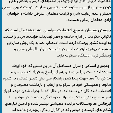
حاکمیت گرایش های ایدئولوژیک بر محتواهای درسی، پادگانی تلقی
کردن مدارس از سوی حکومت، بی توجهی به ارزش تربیت نیروی انسانی
ممتاز و عدم رعایت شان و کرامت معلمان اعتراض داشته و خواهان
آزادی معلمان زندانی هستند.
پیوستن معلمان به موج اعتصابات سراسری، نشاندهنده آن است که
ناتوانی حکومت در اداره جامعه و مهار تهدیدات فزاینده، مردم را نسبت
به آینده کشور بیمناک کرده است. اعتصاب بمثابه یک روش مبازراتی
خشونت پرهیز ظرفیت بالایی در کاربست موثر نافرمانی مدنی و
زمینگیر کردن دستگاه سرکوب دارد.
جمهوری اسلامی و سران مستاصل آن در بن بستی که خود ایجاد
نموده اند دست و پا می‌زنند و به‌جای پاسخ به فریاد اعتراض مردم و
مذاکره با آن‌ها جهت پیدا کردن راهکار ملی برای تغییر، کماکان به شیوه
مالوف وهمیشگی خود در سرکوب و ارعاب و بازداشت معترضان و
اعتصاب کنند گان دل بسته اند. در حالی که با نزدیک شدن موعد اجرای
تحریم های نفتی و بانکی به مراتب درماندگی حکومت در مواجهه با
ابرچالش ها ومشکلات فزاینده معیشتی بیشتر شده و تامین نیازهای
شکم های گرسنه و مردمی که در گذران زندگی روزمره وامانده اند،