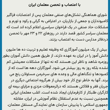
با اعتصاب و تحصن
معلمان
ایران
شورای هماهنگی تشکل‌های صنفی معلمان پس از اعتصابات فراگیر
کامیونداران و جمعی از بازاریان، در اعتراض به گرانی و رکود و تورم و
مشکلات حاد صنفی در یک فراخوان سراسری اعلام کرده اند است که
معلمان سراسر کشور قصد دارند در روزهای ۲۲ و ۲۳ مهر با تحصن
دردفاتر مدارس دست به اعتصاب بزنند.
بیش از یک میلیون آموزگاری که وظیفه تعلیم و تربیت ده ها ملیون
دانش آموز را در ایران به عهده دارند، از طریق همین دانش آموزان بطور
روزمره شاهد و ناظر این هستند که نه تنها از مشکلات معیشتی کم
نشده بلکه روز به روز بیشتر می شود. آموزگاران دهه ها است که از
کمبودها و تنگناهای مالی و وعده های سرخرمن مسئولان رنج می
برند. آنها به خاطر نوع کار خود بیش از هرگروه اجتماعی دیگری در
جریان فقر و فلاکتی هستند که دراثرمعوقات مزدی و مزایای بیمه ای
کارگران طلبکار از کارفرمایان ایجاد شده است. اغلب معلمان ایرانی
همچنین نسبت به عدم استقلال نظام آموزشی در ایران، مقابله
جمهوری اسلامی با پذیرش سازمان های نمایندگی مستقل معلمان،