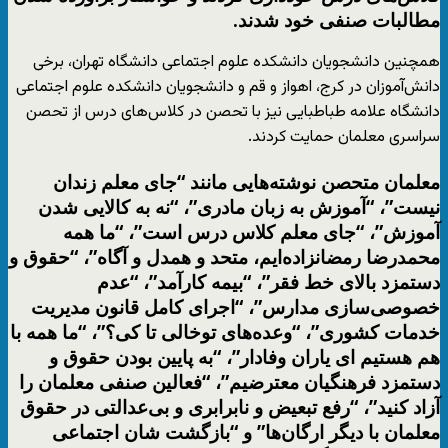
مطالبات صنفی خود شدند.
همچنین دانشجویان دانشکده علوم اجتماعی دانشگاه تهران، برخی
دانش‌آموزان در کرج، اهواز و قم و دانشجویان دانشکده علوم اجتماعی
دانشگاه علامه طباطبایی نیز با تحصن در کلاس‌های درس از تحصن
سراسری معلمان حمایت کردند.
معلمان متحصن نوشته‌هایی مانند “جای معلم زندان
نیست”، “آموزش به زبان مادری”، “نه به کالایی شدن
آموزش”، “جای معلم کلاس درس است”، “ما همه
محمدرضا رمضانزاده‌ایم، متحد و همدل و آگاه”، “حقوق و
دستمزد بالای خط فقر”، “بیمه کارآمد”، “عدم
خصوصی‌سازی مدارس”، “اجرای کامل قانون مدیریت
خدمات کشوری”، “وعده‌های توخالی تا کی؟”، “ما همه با
هم هستیم ای یاران وفادار”، “به پایین بودن حقوق و
دستمزد فرهنگیان معترضیم”، “فعالین صنفی معلمان را
آزاد کنید”، “رفع تبعیض و نابرابری و بی‌عدالتی در حقوق
معلمان با دیگر ارگان‌ها” و “بازگشت شان اجتماعی