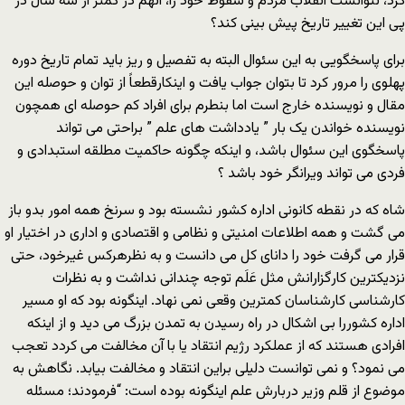
کرد، نتوانست انقلاب مردم و سقوط خود را، آنهم در کمتر از سه سال در
پی این تغییر تاریخ پیش بینی کند؟
برای پاسخگویی به این سئوال البته به تفصیل و ریز باید تمام تاریخ دوره
پهلوی را مرور کرد تا بتوان جواب یافت و اینکارقطعاً از توان و حوصله این
مقال و نویسنده خارج است اما بنطرم برای افراد کم حوصله ای همچون
نویسنده خواندن یک بار ” یادداشت های علم ” براحتی می تواند
پاسخگوی این سئوال باشد، و اینکه چگونه حاکمیت مطلقه استبدادی و
فردی می تواند ویرانگر خود باشد ؟
شاه که در نقطه کانونی اداره کشور نشسته بود و سرنخ همه امور بدو باز
می گشت و همه اطلاعات امنیتی و نظامی و اقتصادی و اداری در اختیار او
قرار می گرفت خود را دانای کل می دانست و به نظرهرکس غیرخود، حتی
نزدیکترین کارگزارانش مثل عَلَم توجه چندانی نداشت و به نظرات
کارشناسی کارشناسان کمترین وقعی نمی نهاد. اینگونه بود که او مسیر
اداره کشوررا بی اشکال در راه رسیدن به تمدن بزرگ می دید و از اینکه
افرادی هستند که از عملکرد رژیم انتقاد یا با آن مخالفت می کردد تعجب
می نمود؟ و نمی توانست دلیلی براین انتقاد و مخالفت بیابد. نگاهش به
موضوع از قلم وزیر دربارش علم اینگونه بوده است: “فرمودند؛ مسئله