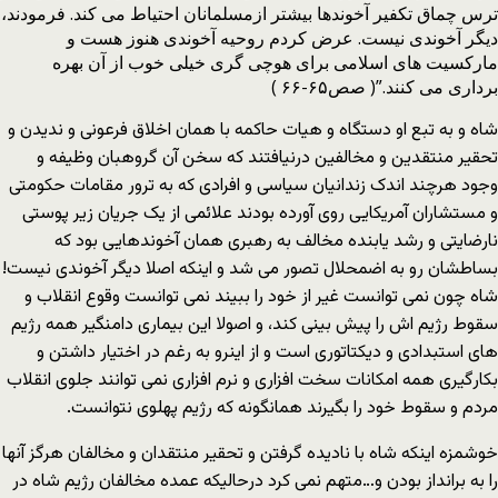
ترس چماق تکفیر آخوندها بیشتر ازمسلمانان احتیاط می کند. فرمودند،
دیگر آخوندی نیست. عرض کردم روحیه آخوندی هنوز هست و
مارکسیت های اسلامی برای هوچی گری خیلی خوب از آن بهره
برداری می کنند.”( صص۶۵-۶۶ )
شاه و به تبع او دستگاه و هیات حاکمه با همان اخلاق فرعونی و ندیدن و
تحقیر منتقدین و مخالفین درنیافتند که سخن آن گروهبان وظیفه و
وجود هرچند اندک زندانیان سیاسی و افرادی که به ترور مقامات حکومتی
و مستشاران آمریکایی روی آورده بودند علائمی از یک جریان زیر پوستی
نارضایتی و رشد یابنده مخالف به رهبری همان آخوندهایی بود که
بساطشان رو به اضمحلال تصور می شد و اینکه اصلا دیگر آخوندی نیست!
شاه چون نمی توانست غیر از خود را ببیند نمی توانست وقوع انقلاب و
سقوط رژیم اش را پیش بینی کند، و اصولا این بیماری دامنگیر همه رژیم
های استبدادی و دیکتاتوری است و از اینرو به رغم در اختیار داشتن و
بکارگیری همه امکانات سخت افزاری و نرم افزاری نمی توانند جلوی انقلاب
مردم و سقوط خود را بگیرند همانگونه که رژیم پهلوی نتوانست.
خوشمزه اینکه شاه با نادیده گرفتن و تحقیر منتقدان و مخالفان هرگز آنها
را به برانداز بودن و…متهم نمی کرد درحالیکه عمده مخالفان رژیم شاه در