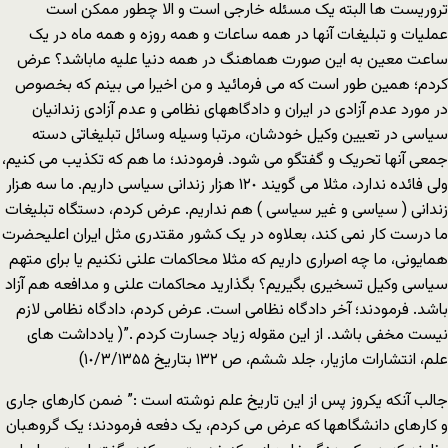
تروریست ها البته یک مسئله خارجی است و الا چطور ممکن است
عملیات و تبلیغات آنها در همه ساعات و همه روزه و همه ماه در یک
ساعت معین به این صورت هماهنگ در همه دنیا علیه ماباشد؟ عرض
کردم؛ همین طور است که می فرمائید و من اخیرا می بینم که بخصوص
در مورد عدم آزادی در ایران و دادگاههای نظامی و عدم آزادی زندانیان
سیاسی در تعیین وکیل خودشان، مرتبا وسیله وسائل تبلیغاتی دسته
جمعی آنها تحریک و گفتگو می شود. فرمودند؛ ما هم که تکذیب می کنیم،
ولی فائده ندارد، مثلا می گویند ۱۲٠ هزار زندانی سیاسی داریم. ما سه هزار
زندانی ( سیاسی و غیر سیاسی ) هم نداریم. عرض کردم، دستگاه تبلیغات
ما درست کار نمی کند، بعلاوه در یک کشور مقتدری مثل ایران اعلیحضرت
همایونی، ما چه اصراری داریم که مثلا محاکمات علنی نکنیم یا برای متهم
سیاسی وکیل تسخیری بگیریم؟ بگذارید محاکمات علنی و مدافعه هم آزاد
باشد. فرمودند؛ آخر دادگاه نظامی است. عرض کردم، دادگاه نظامی لازم
نیست مخفی باشد. از این مقوله زیاد جسارت کردم .”( یادداشت های
علم، انتشارات مازیار، جلد ششم، ص ۱۳۲ بتاریخ ۱٠/۳/۱۳۵۵)
جالب آنکه یکروز پس از این تاریخ علم نوشته است :” ضمن کارهای جاری
و کارهای دانشگاهها که عرض می کردم، یک دفعه فرمودند؛ یک گروهبان