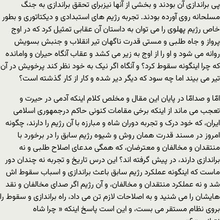
پی براندازی آن بودند و بخشی از آنها نیزبرای تحقق براندازی به جنگ
مسلحانه روی آورده بودند. تجربه رژیم های استبدادی و دیکتاتوری و بطور
خاص رژیم پهلوی را می توان به داستان آن عقابی تمثیل کرد که در اوج
پرواز و جاه طلبی و مستی قدرت ناگهان تیر انقلاب و جنبش بسویش
روانه می شود و او را از اوج به زیر می کشد و عقاب آنگاه حیران و وامانده
که چرا اینگونه سقوط کرد؟ و آنگاه اگر نیک به خود نظر کند پرخویش در آن
تیر می بیند اما چه سود که دیگر دیر شده و کار از کار گذشته است؟
امّا و صدامّا در پایان این مقال و مخلص کلام اینکه آدمی در حیرت و
تعجب می ماند از اینکه برخی مقامات کنونی حاکم درجمهوری اسلامی
ایران، که خود درک و تجربه دوران شاه و مبارزه با آن رژیم را دارند، چگونه
امروز در مسند قدرت همان روش و شیوه رژیم سابق را در برخورد با
منتقدان و مخالفان و معترضان، که همگی مدعای اصلاح طلبی و نه
براندازی دارند، در پیش گرفته اند؟ این درس تاریخ و تجربه نه چندان دور
ماست که اینگونه عملکرد رژیم سابق باعث براندازی و اسباب سقوط اش
شد و نه عملکرد منتقدان و مخالفان، و آن رژیم اگر صدای مخالفان و نقد
هایشان را می شنید و به اصلاحات لازم تن می داد، راه براندازی و سقوط را
بروی نظام مستقر می بست، و این است پاسخ اینکه « چرا شاه