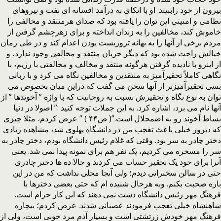
بیرون از خود راببیند. او با اتکای به درآمد افسانه ای نفت و نیروهای
نظامی و امنیتی این توان را یافته بود که صدای هرمنتقد و مخالفی را
خاموش کند، مخالفین را به زندان انداخته و برای زهرچشم گرفتن از
مردم برخی از آنها را به بهانه تروریست بودن اعدام کند و در طی زمان
خیالش راحت شده بود که دیگر جریان منتقد و مخالفی وجود ندارد، و
از اینرو با نادیده گرفتن هرگونه منتقد و مخالف و مخالفتی با رژیم، با
نگاهی کاملاً تحقیرآمیز به منتقدین و مخالفین نگاه می کرد و با زبانی
بسی تحقیرآمیزتر از آنها سخن می گفت که دراین میان بخصوص می
توان به نوع نگاه و تحقیرش نسبت به روحانیت که با واژه ” آخوندها ” از
آنها نام می برد، اشاره کرد. به این جملات توجه کنید :” اصولا در دنیا
بساط آخوند رو به اضمحلال است.”( ص۴۴ ) ” عرض کردم، مثلا چیزی
که دیروز خیلی باعث تعجب من در دانشگاه پهلوی شد، مشاهده زیادی
دختر چادر به سر بود. وقتی که غلام رئیس دانشگاه بودم، دختر چادر به
سر را مسخره می کردیم، یک نفر هم برای نمونه پیدا نمی شد. یعنی
آنرا برای خود یک تحقیر حساب می کردند و حالا ده ها دختر چادری
حتی در سالن سخنرانی دیدم؛ ولی آنجا محلی نداشت که من در این
باره صحبت بکنم. وبه هرحال شنیده ام که حتی بعضی دخترها با
فرهنگ مهر رئیس دانشگاه دست نمی دهند که این کار حرام است.
شاهنشاه خیلی تعجب فرمودند عصبانی شدند. عرض کردم؛ بیچاره
فرهنگ مهر خودش زرتشتی است و بسیار آدم مرد خوبی است، ولی از