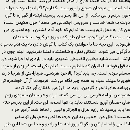
وظیفه که در یک هنگ خارج از مرکز خدمت می کند، گفته است چرا ما
باید اسم این مردمان شجاع را تروریست بگذاریم؟ اگر اینها نبودند دولت
خون مردم را می مکید. از این آقا پسر باید پرسید، اینکه از گهواره تا گور،
دولت به شما خدمت و سرویس اجتماعی می دهد؟ خون مکیدن است؟
من کار به عمل تروریست ها ندارم که خود آدم کشتن را چه امتیازی می
توان نامید؟ عرض کردم، همان طور که پریروز در گروه اندیشمندان
فرمودید، این بچه ها با خواندن یک کتاب یا گوش دادن به یک آدم بدخواه
دگرگون می شوند. اشکالی ندارد و شاهنشاه اعتنا نفرمایید. البته چون در
ارتش است، شاید قوانین انضباطی شدیدی باید در باره ی او اجرا شود، ولی
به قول فوشه یا تالیران که خاطرم نیست کدام یکی است، غر زدن از حقوق
مسلم مردم است، چه باید کرد؟ بالاخره هرکسی، هرناراحتی از هرجا دارد،
فوری با عینک سیاه به همه چیز نگاه می کند. فرمودند؛ آز آن خوشمزه تر،
روزنامه های تایمز و گاردین، رژیم ما را رژیمی خفقان آور ذکر کرده،
همچنین برنامه فارسی بی‌.بی.سی گفته، ایران و عربستان سعودی رژیم
های خفقان آوری هستند، نباید به آنها اسلحه فروخت. از این پدرسوخته
ها باید پرسید که رژیم عراق و الجزائر و لیبی از لحاظ شما آزادی خواه
هستند؟ حال من اهمیتی به این حرف ها نمی دهم، ولی تو سفیر
انگلیس را احضار کن و بگو اگر روزنامه ها و رادیو و مجلس شما این طور