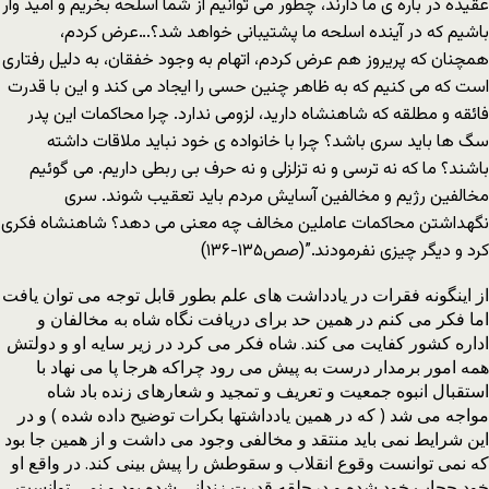
عقیده در باره ی ما دارند، چطور می توانیم از شما اسلحه بخریم و امید وار
باشیم که در آینده اسلحه ما پشتیبانی خواهد شد؟…عرض کردم،
همچنان که پریروز هم عرض کردم، اتهام به وجود خفقان، به دلیل رفتاری
است که می کنیم که به ظاهر چنین حسی را ایجاد می کند و این با قدرت
فائقه و مطلقه که شاهنشاه دارید، لزومی ندارد. چرا محاکمات این پدر
سگ ها باید سری باشد؟ چرا با خانواده ی خود نباید ملاقات داشته
باشند؟ ما که نه ترسی و نه تزلزلی و نه حرف بی ربطی داریم. می گوئیم
مخالفین رژیم و مخالفین آسایش مردم باید تعقیب شوند. سری
نگهداشتن محاکمات عاملین مخالف چه معنی می دهد؟ شاهنشاه فکری
کرد و دیگر چیزی نفرمودند.”(صص۱۳۵-۱۳۶)
از اینگونه فقرات در یادداشت های علم بطور قابل توجه می توان یافت
اما فکر می کنم در همین حد برای دریافت نگاه شاه به مخالفان و
اداره کشور کفایت می کند. شاه فکر می کرد در زیر سایه او و دولتش
همه امور برمدار درست به پیش می رود چراکه هرجا پا می نهاد با
استقبال انبوه جمعیت و تعریف و تمجید و شعارهای زنده باد شاه
مواجه می شد ( که در همین یادداشتها بکرات توضیح داده شده ) و در
این شرایط نمی باید منتقد و مخالفی وجود می داشت و از همین جا بود
که نمی توانست وقوع انقلاب و سقوطش را پیش بینی کند. در واقع او
خود حجاب خود شده و درحلقه قدرت زندانی شده بود و نمی توانست