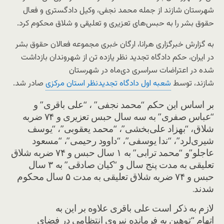
شهرستان شازند از جمله محمد نجفی، وکیل دادگستری و فعال
حقوق بشر را به حبس‌های تعزیری و تعلیقی و شلاق محکوم کرد.
به گزارش خبرگزاری هرانا، ارگان خبری مجموعه فعالان حقوق بشر
در ایران، حکم دادگاه تجدید نظر یازده تن از شهروندان بازداشت
شده در اعتراضات سراسری دی‌ماه در شهرستان
شازند، توسط
شعبه اول دادگاه تجدیدنظر استان مرکزی
صادر شد.
بر اساس این حکم “محمد نجفی” ، “علی باقری” و
“عباس صفری” به سه سال حبس تعزیری و ۷۴ ضربه
شلاق، “بهزاد علی‌بخشی”، “محمد یعقوبی”، “یوسف
شیری‌لرد”، “ندا یوسفی”، “داوود رحیمی”، “مسعود
عاجلو”و “محمد ترابی” به ۱ سال حبس و ۷۴ ضربه شلاق
تعلیقی به مدت پنج سال و “کیان صادقی” به ۳ سال
حبس و ۷۴ ضربه شلاق تعلیقی به مدت ۵ سال محکوم
شدند.
لازم به ذکر است علی باقری علاوه بر این به
اتهام
“توهین به فرمانده نیروی انتظامی در فضای