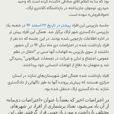
بود که بنا به اعلام آقای صادقی «ثابت» کرده است که وحید
حیدری، نوجوان جان‌باخته در بازداشتگاه کلانتری اراک،
«موادفروش» نبوده است.
جلسه بازپرسی این افراد
پیشتر در تاریخ ۲۲ اسفند ۹۶
در شعبه یک
بازپرسی دادگستری شهر اراک برگزار شد. همگی این افراد پیش تر
در اداره اطلاعات بازجویی شده بودند، در این جلسه که ده نفر از
افراد بازداشت شده در اعتراضات دی ماه سال ۹۶ در آن حضور
داشتند از سوی بازپرس به اتهامات آنها مبنی بر “اخلال در نظم
عمومی، اجتماع و تبانی و شرکت در تجمعات غیرقانونی” رسیدگی
شد و متهمان به دفاع از اتهامات انتسابی خود پرداختند.
افراد بازداشت شده همگی اهل شهرستان‌های شازند در استان
مرکزی هستند که پیش‌تر پرونده آنها به طور ناگهانی از دادگستری
شازند به دادگستری اراک منتقل شده بود.
در اعتراضات اخیر که بعضاً با عنوان «اعتراضات دی‌ماه»
از آن یاد می‌شود، تعداد پرشماری از افراد در شهرهای
مختلف بازداشت و مورد بازجویی قرار گرفتند. طی این