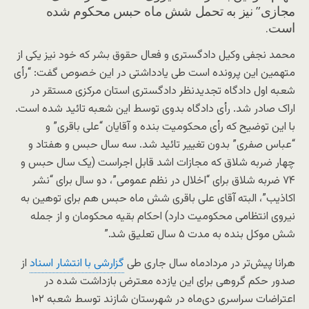
مجازی” نیز به تحمل شش ماه حبس محکوم شده
است.
محمد نجفی وکیل دادگستری و فعال حقوق بشر که خود نیز یکی از
متهمین این پرونده است طی یادداشتی در این خصوص گفت: “رأی
شعبه اول دادگاه تجدیدنظر دادگستری استان مرکزی مستقر در
اراک صادر شد. رأی دادگاه بدوی توسط این شعبه تائید شده است.
با این توضیح که رأی محکومیت بنده و آقایان “علی باقری” و
“عباس صفری” بدون تغییر تائید شد. سه سال حبس و هفتاد و
چهار ضربه شلاق که مجازات اشد قابل اجراست (یک سال حبس و
۷۴ ضربه شلاق برای “اخلال در نظم عمومی”، دو سال برای “نشر
اکاذیب”، البته آقای علی باقری شش ماه حبس هم برای توهین به
نیروی انتظامی محکومیت دارد) احکام بقیه محکومان و از جمله
شش موکل بنده به مدت ۵ سال تعلیق شد.”
هرانا پیش‌تر در مردادماه سال جاری طی
گزارشی با انتشار اسناد
از
صدور حکم گروهی برای این یازده معترض بازداشت شده در
اعتراضات سراسری دی‌ماه در شهرستان شازند توسط شعبه ۱۰۲