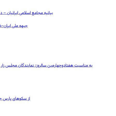
بیانیه مجامع اسلامی ایرانیان 
جبهه ملی ایران-خا
به مناسبت هفتادوچهارمین سالروز: نمایندگان مجلس زار می‌زدند/ تهران در آتش؛ ۳۰ تیر
از سکوهای پارس ج