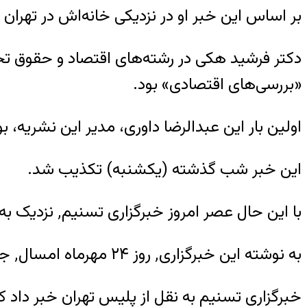
بر اساس این خبر او در نزدیکی خانه‌اش در تهر
دکتر فرشید هکی در رشته‌های اقتصاد و حقوق ت
«بررسی‌های اقتصادی» بود.
اولین بار این عبدالرضا داوری، مدیر این نشریه،
این خبر شب گذشته (یکشنبه) تکذیب شد.
با این حال عصر امروز خبرگزاری تسنیم٬ نزدیک به سپاه پاسداران٬ خبر از کشف جنازه سوخته فرشید هکی داد.
به نوشته این خبرگزاری٬ روز ۲۴ مهرماه امسال٬ جسد سوخته این فعال محیط زیست در منطقه باغ فیض تهران کشف شده است.
خبرگزاری تسنیم به نقل از پلیس تهران خبر داد 