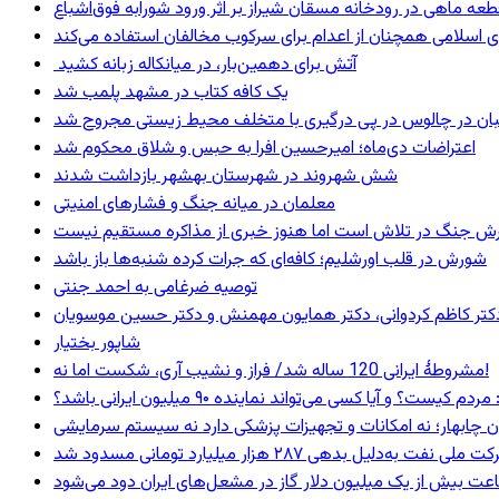
 اسلامی همچنان از اعدام برای سرکوب مخالفان استفاده می‌کند
آتش برای دهمین‌بار، در میانکاله زبانه کشید
یک کافه کتاب در مشهد پلمب شد
ان در چالوس در پی درگیری با متخلف محیط زیستی مجروح شد
اعتراضات دی‌ماه؛ امیرحسین افرا به حبس و شلاق محکوم شد
شش شهروند در شهرستان بهشهر بازداشت شدند
معلمان در میانه جنگ و فشارهای امنیتی
ترش جنگ در تلاش است اما هنوز خبری از مذاکره مستقیم نیست
شورش در قلب اورشلیم؛ کافه‌ای که جرات کرده شنبه‌ها باز باشد
توصیه ضرغامی به احمد جنتی
ی، دکتر کاظم کردوانی، دکتر همایون مهمنش و دکتر حسین موسویان
شاپور بختیار
مشروطۀ ایرانی 120 ساله شد/ فراز و نشیب آری، شکست اما نه!
 و آیا کسی می‌تواند نماینده ۹۰ میلیون ایرانی باشد؟
ان چابهار؛ نه امکانات و تجهیزات پزشکی دارد نه سیستم سرمایشی
ه‌دلیل بدهی ۲۸۷ هزار میلیارد تومانی مسدود شد
عت بیش از یک میلیون دلار گاز در مشعل‌های ایران دود می‌شود