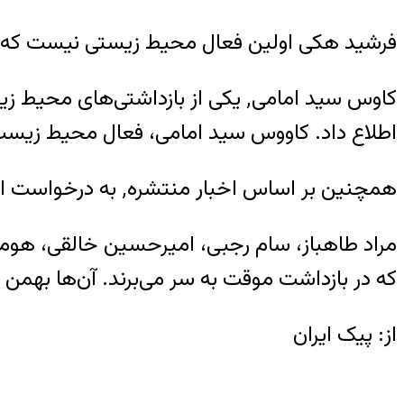
فرشید هکی اولین فعال محیط زیستی نیست که 
کاوس سید امامی٬ یکی از بازداشتی
اطلاع داد. کاووس سید امامی، فعال محیط زیست 
همچنین بر اساس اخبار منتشره٬ به درخواست ارتش برای دیگر بازداشت شدگان این پرونده٬ اتهام «فساد فی الارض» مطرح شده است.
مراد طاهباز، سام رجبی، امیرحسین خالقی، هومن
که در بازداشت موقت به سر می‌برند. آن‌ها بهمن
از: پیک ایران