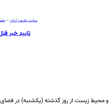
سایت ملیون ایران
حقو
>
تایید خبر ق
و محیط زیست از روز گذشته (یکشنبه) در فضای