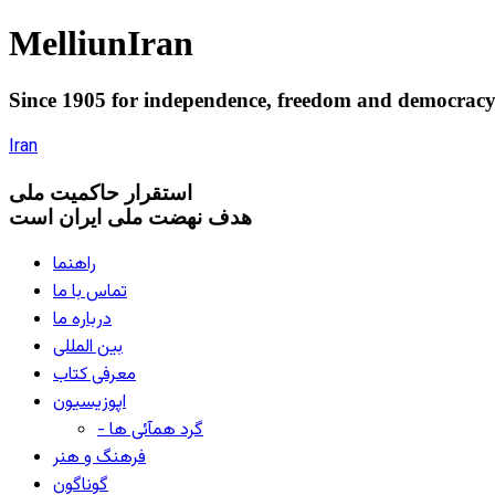
Melliun
Iran
Since 1905 for
independence
,
freedom
and
democrac
Iran
استقرار
حاکميت ملی
هدف نهضت ملی ایران است
راهنما
تماس با ما
درباره ما
بین المللی
معرفی کتاب
اپوزیسیون
- گرد همآئی ها
فرهنگ و هنر
گوناگون