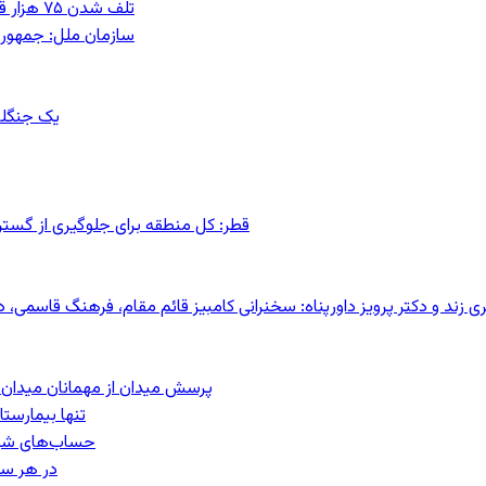
تلف شدن ۷۵ هزار قطعه ماهی در رودخانه مسقان شیراز بر اثر ورود شورابه فوق‌اشباع
سازمان ملل: جمهوری
یک جنگلب
قطر: کل منطقه برای جلوگیری از گس
کری زند و دکتر پرویز داورپناه: سخنرانی کامبیز قائم مقام، فرهنگ قاسم
پرسش میدان از مهمانان میدان: مردم کیست؟
تنها بیمارست
حساب‌های شرکت ملی نفت ب
در هر سا