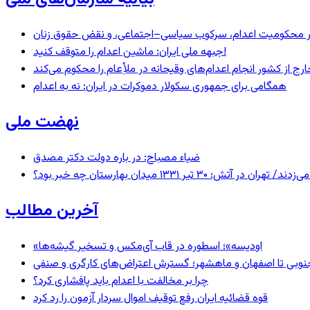
– در محکومیت اعدام، سرکوب سیاسی–اجتماعی، و نقض حقوق زنان
جبهه ملی ایران: ماشین اعدام را متوقف کنید!
رج از کشور انجام اعدام‌های وقیحانه در ملأِعام را محکوم می‌کند
همگامی برای جمهوری سکولار دموکرات در ایران: نه به اعدام
نهضت ملی
ضیاء مصباح: در باره دولت دکتر مصدق
 ۱۳۳۱ میدان بهارستان چه خبر بود؟
آخرین مطالب
«اودیسه»؛ اسطوره در قاب آی‌مکس و تسخیر گیشه‌ها
نوبی تا اصفهان و ماهشهر؛ گسترش اعتراض‌های کارگری و صنفی
چرا بر مخالفت با اعدام باید پافشاری کرد؟
قوه قضائیه ایران رفع توقیف اموال سردار آزمون را رد کرد