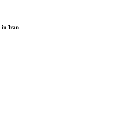
y
in
Iran