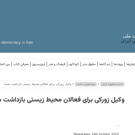
 ملی
ایران
d
democracy
in
Iran
مان‌ها
پیوندها
دیدگاه‌ها
حقوق بشر
گوناگون
فرهنگ و هنر
اپوزیسیون
معرفی کتاب
بین المل
سایت ملیون ایران
پیشخوان سایت
>
> وکیل زورکی برای فعالان محیط زیستی بازداشت شده!
وکیل زورکی برای فعالان محیط زیستی بازداشت 
-
Wednesday, 24th October, 2018