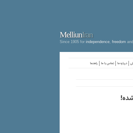
Melliun
Iran
Since 1905 for
independence
,
freedom
an
لی
درباره ما
تماس با ما
راهنما
شده!