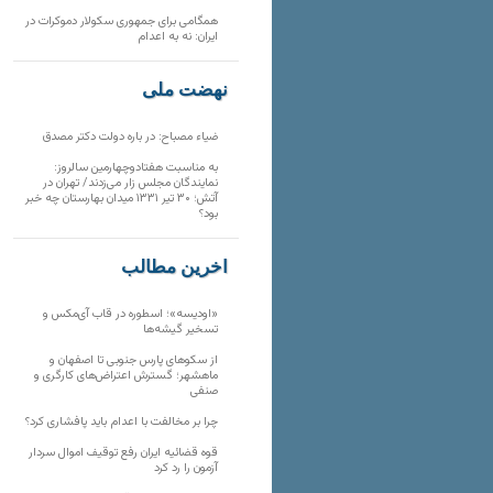
همگامی برای جمهوری سکولار دموکرات در
ایران: نه به اعدام
نهضت ملی
ضیاء مصباح: در باره دولت دکتر مصدق
به مناسبت هفتادوچهارمین سالروز:
نمایندگان مجلس زار می‌زدند/ تهران در
آتش؛ ۳۰ تیر ۱۳۳۱ میدان بهارستان چه خبر
بود؟
آخرین مطالب
«اودیسه»؛ اسطوره در قاب آی‌مکس و
تسخیر گیشه‌ها
از سکوهای پارس جنوبی تا اصفهان و
ماهشهر؛ گسترش اعتراض‌های کارگری و
صنفی
چرا بر مخالفت با اعدام باید پافشاری کرد؟
قوه قضائیه ایران رفع توقیف اموال سردار
آزمون را رد کرد