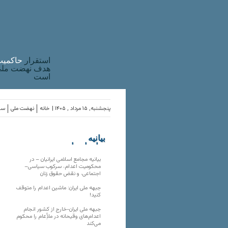
استقرار
حاکميت
هدف نهضت ملی 
است
پنجشنبه, ۱۵ مرداد , ۱۴۰۵ |
خانه
نهضت ملی
ساز
بیانیه
سازمان‌های
ملی
بیانیه مجامع اسلامی ایرانیان – در
محکومیت اعدام، سرکوب سیاسی–
اجتماعی، و نقض حقوق زنان
جبهه ملی ایران: ماشین اعدام را متوقف
کنید!
جبهه ملی ایران-خارج از کشور انجام
اعدام‌های وقیحانه در ملأِعام را محکوم
می‌کند