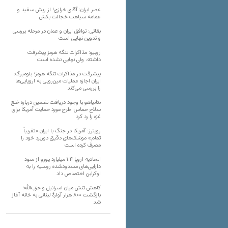
عصر ایران: آقای خرازی! از ریش سفید و
عمامه سیاهت خجالت بکش
بقائی: توافق ایران و عمان در مرحله بررسی
و تدوین نهایی است
روبیو: مذاکرات تنگه هرمز پیشرفت
داشته، ولی نهایی نشده است
پیشرفت در مذاکرات تنگه هرمز؛ بلومبرگ:
ایران اجازه عملیات مین‌روبی به اروپایی‌ها
را بررسی می‌کند
نتانیاهو با وجود دریافت تضمین درباره خلع
سلاح حماس، طرح مورد حمایت آمریکا برای
غزه را رد کرد
رویترز: آمریکا در جنگ با ایران «تقریباً
تمام» موشک‌های دقیق دوربرد خود را
مصرف کرده است
اتحادیه اروپا ۱.۴ میلیارد یورو از سود
دارایی‌های مسدودشده روسیه را به
اوکراین ‏اختصاص داد
کاهش تنش میان اسرائیل و حزب‌الله؛
بازگشت ۸۰۰ هزار آوارۀ لبنانی به خانه‌ آغاز
شد