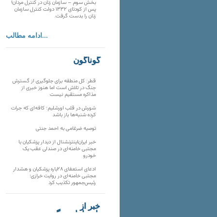
بخش سوم – سازمان زنان در کنترل مردان!
پس از کودتای ۱۳۳۲ دولت کنترل سازمان
زنان را بدست گرفت.
ادامه مطالب...
گوناگون
قطر: کل منطقه برای جلوگیری از گسترش
جنگ در تلاش است اما هنوز خبری از
مذاکره مستقیم نیست
شورش در قلب اورشلیم؛ کافه‌ای که جرات
کرده شنبه‌ها باز باشد
توصیه ضرغامی به احمد جنتی
خبر ایران‌اینترنشنال از دیدار پزشکیان با
مجتبی خامنه‌ای در صندلی عقب یک
خودرو
ادعای استعفای ۲۸باره پزشکیان و هشدار
مجتبی خامنه‌ای در روایت خرازی؛
رئیس‌جمهور تکذیب کرد
خبر از
تارنماهای دیگر