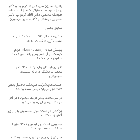
یادبود مبارزان ملی، علی شاکری زند و دکتر
پرویز داورپناه: سخنرانی کامبیز قائم مقام،
فرهنگ قاسمی، دکتر کاظم کردوانی، دکتر
همایون مهمنش و دکتر حسین موسویان
شاپور بختیار
مشروطۀ ایرانی 120 ساله شد/ فراز و
نشیب آری، شکست اما نه!
پرسش میدان از مهمانان میدان: مردم
کیست؟ و آیا کسی می‌تواند نماینده ۹۰
میلیون ایرانی باشد؟
تنها بیمارستان چابهار؛ نه امکانات و
تجهیزات پزشکی دارد نه سیستم
سرمایشی
حساب‌های شرکت ملی نفت به‌دلیل بدهی
۲۸۷ هزار میلیارد تومانی مسدود شد
در هر ساعت بیش از یک میلیون دلار گاز
در مشعل‌های ایران دود می‌شود
زن‌کشی در کلات؛ مردی همسرش را با بنزین
آتش زد و کشت
جمهوری اسلامی و اربعین ۱۴۰۵؛ هزینه
هنگفت و دستاورد اندک
جنبش زنان ایران در دوران محمدرضاشاه،