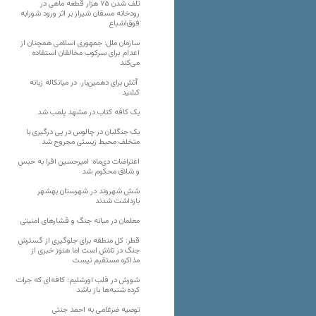
تلف شدن ۷۵ هزار قطعه ماهی در
رودخانه مسقان شیراز بر اثر ورود شورابه
فوق‌اشباع
سازمان ملل: جمهوری اسلامی همچنان از
اعدام برای سرکوب مخالفان استفاده
می‌کند
آتش برای دهمین‌بار، در میانکاله زبانه
کشید
یک کافه کتاب در مشهد پلمب شد
یک جنگلبان در چالوس در پی درگیری با
متخلف محیط زیستی مجروح شد
اعتراضات دی‌ماه؛ امیرحسین افرا به حبس
و شلاق محکوم شد
شش شهروند در شهرستان بهشهر
بازداشت شدند
معلمان در میانه جنگ و فشارهای امنیتی
قطر: کل منطقه برای جلوگیری از گسترش
جنگ در تلاش است اما هنوز خبری از
مذاکره مستقیم نیست
شورش در قلب اورشلیم؛ کافه‌ای که جرات
کرده شنبه‌ها باز باشد
توصیه ضرغامی به احمد جنتی