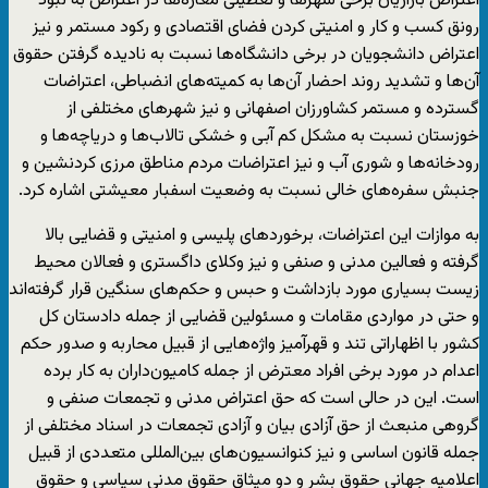
اعتراض بازاریان برخی شهرها و تعطیلی مغازه‌ها در اعتراض به نبود
رونق کسب و کار و امنیتی کردن فضای اقتصادی و رکود مستمر و نیز
اعتراض دانشجویان در برخی دانشگاه‌ها نسبت به نادیده گرفتن حقوق
آن‌ها و تشدید روند احضار آن‌ها به کمیته‌های انضباطی، اعتراضات
گسترده و مستمر کشاورزان اصفهانی و نیز شهرهای مختلفی از
خوزستان نسبت به مشکل کم آبی و خشکی تالاب‌ها و دریاچه‌ها و
رودخانه‌ها و شوری آب و نیز اعتراضات مردم مناطق مرزی کردنشین و
جنبش سفره‌های خالی نسبت به وضعیت اسفبار معیشتی اشاره کرد.
به موازات این اعتراضات، برخوردهای پلیسی و امنیتی و قضایی بالا
گرفته و فعالین مدنی و صنفی و نیز وکلای داگستری و فعالان محیط
زیست بسیاری مورد بازداشت و حبس و حکم‌های سنگین قرار گرفته‌اند
و حتی در مواردی مقامات و مسئولین قضایی از جمله دادستان کل
کشور با اظهاراتی تند و قهرآمیز واژه‌هایی از قبیل محاربه و صدور حکم
اعدام در مورد برخی افراد معترض از جمله کامیون‌داران به کار برده
است. این در حالی است که حق اعتراض مدنی و تجمعات صنفی و
گروهی منبعث از حق آزادی بیان و آزادی تجمعات در اسناد مختلفی از
جمله قانون اساسی و نیز کنوانسیون‌های بین‌المللی متعددی از قبیل
اعلامیه جهانی حقوق بشر و دو میثاق حقوق مدنی سیاسی و حقوق