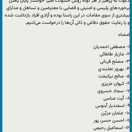
دعوت به پرهیز از هر گونه روش خشونت آمیز، خواستار پایان یافتن
برخوردهای پلیسی و امنیتی و قضایی با معترضین و تساهل و مدارای
بیشتری از سوی مقامات در این راستا بوده و آزادی افراد بازداشت شده
و یا رعایت حقوق دفاعی و ذاتی آن‌ها را درخواست می‌کنیم.
امضاء:
۱- مصطفی احمدیان
۲- مازیار طاطائی
۳- مصلح قربانی
۴- بهروز نعلبندی
۵- صالح نیکبخت
۶- کیوان عزیزی
۷- سجاد خسروی
۸- آیت عباسی
۹- اسفندیار آبنوس
۱۰- عثمان مزیّن
۱۱- احسن حسن پور
۱۲- اسماعیل رحیمی