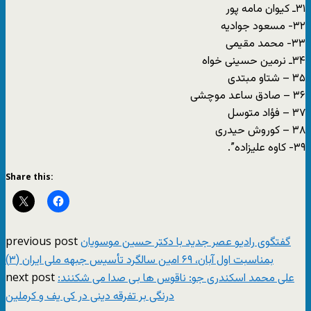
۳۱ـ کیوان مامه پور
۳۲- مسعود جوادیه
۳۳- محمد مقیمی
۳۴ـ نرمین حسینی خواە
۳۵ – شتاو مبتدی
۳۶ – صادق ساعد موچشی
۳۷ – فؤاد متوسل
۳۸ – کوروش حیدری
۳۹- کاوه علیزاده”.
Share this:
previous post
گفتگوی رادیو عصر جدید با دکتر حسین موسویان
بمناسبت اول آبان، ۶٩ امین سالگرد تأسیس جبهه ملی ایران (۳)
next post
علی محمد اسکندری جو: ناقوس ها بی صدا می شکنند:
درنگی بر تفرقه دینی در کی یف و کرملین