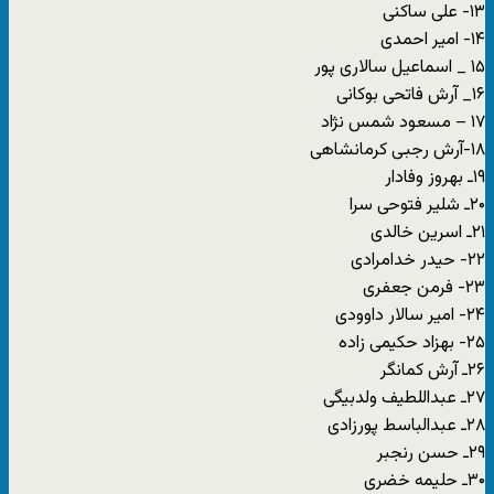
۱۳- علی ساکنی
۱۴- امیر احمدی
۱۵ _ اسماعیل سالاری پور
۱۶_ آرش فاتحی بوکانی
۱۷ – مسعود شمس نژاد
۱٨-آرش رجبی کرمانشاهی
۱۹ـ بهروز وفادار
۲۰ـ شلیر فتوحی سرا
۲۱ـ اسرین خالدی
۲۲- حیدر خدامرادی
۲۳- فرمن جعفری
۲۴- امیر سالار داوودی
۲۵- بهزاد حکیمی زاده
۲۶ـ آرش کمانگر
۲۷ـ عبداللطیف ولدبیگی
۲٨ـ عبدالباسط پورزادی
۲۹ـ حسن رنجبر
۳۰ـ حلیمە خضری