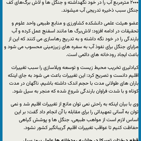
۲۰۰۰ مترمربع آب را در خود نگهداشته و جنگل ها و لاش ‌برگ‌های کف
جنگل سبب ذخیره تدریجی آب میشوند.
عضو هیئت علمی دانشکده کشاورزی و منابع طبیعی واحد علوم و
تحقیقات در ادامه افزود: لاش‌برگ ها مانند اسفنج عمل کرده و آب
بارندگی را در خود نگه داشته و به تدریج رهاسازی می کنند که این از
مزایای جنگل برای نفوذ آب به سفره های زیرزمینی محسوب می شود و
باعث ایجاد رودخانه های دائمی است.
کیادلیری تخریب محیط زیست و توسعه ویلاسازی را سبب تغییرات
اقلیم دانست و تصریح کرد: این تغییرات باعث می شود به جای اینکه
باران های طولانی مدت با حجم اندک داشته باشیم، ناگهان در مدت
کوتاه و با شدت فراوان بارندگی شروع شده که منجر به سیل شود.
وی با بیان اینکه به راحتی نمی توان مانع از تغییرات اقلیم شد و نمی
توان به آسانی تمهیداتی را برای مقابله با آن انجام داد گفت: بر این
اساس لازم است از مواهب طبیعی، جنگل ها و پوشش گیاهی
حفاظت کنیم تا عواقب تغییرات اقلیم گریبانگیر کشور نشود.
قطع درختان توسکا در حاشیه رودخانه ها عامل بروز سیل