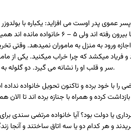
موی پدر اوست می افزاید: یکباره با بولدوزر و ت
گفته اند خانه ها را ترک کنید. اکثر خانواده ها 
 او اجازه ورود به منزل به ماموران نمیدهد. وقتی
د و فریاد میکشد که چرا خراب میکنید. یکی از م
سر و قلب او را نشانه می گیرد. دو گلوله به او میزند و این بچه هم جانش را از دست میدهد.
 را با خود برده و تاکنون تحویل خانواده نداده 
داری یا دولت بود؟ آیا خانواده مرتضی سندی بر
ین ها را خریدند و هر کدام دو یا سه اتاق ساختند و آن