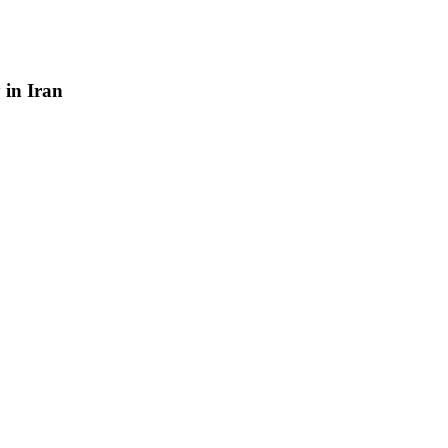
y
in
Iran