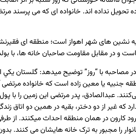
اده تحویل نداده اند. خانواده ای که می پرسند مر
یه نشین های شهر اهواز است؛ منطقه ای فقیرنشی
مصاحبه با “روز” توضیح میدهد: گلستان يكي از 
ه جنبیه یا معین زاده است که خانواده مرتضی آن
وار آنجا زندگی می‌کنند. عبدالصادق، پدر مرتضی این زمین ر
ی خانواده‌اش. او ۸ دختر و ۲ پسر دارد که غیر از دو دختر، بقیه در 
 رود کارون در همان منطقه احداث میکنند. از طر
 را مجبور به ترک خانه هایشان می کنند. بدون ای