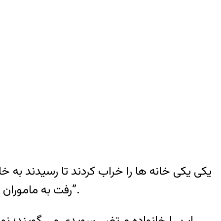
رفت به ماموران سنگی انداخت و دو گلوله پاسخ گرفت. یکی توی قلبش و دیگری توی سرش. او فقط ۱۵ سال داشت”.