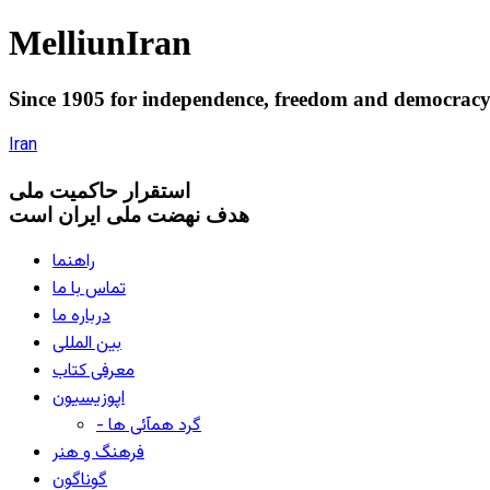
Melliun
Iran
Since 1905 for
independence
,
freedom
and
democrac
Iran
استقرار
حاکميت ملی
هدف نهضت ملی ایران است
راهنما
تماس با ما
درباره ما
بین المللی
معرفی کتاب
اپوزیسیون
- گرد همآئی ها
فرهنگ و هنر
گوناگون