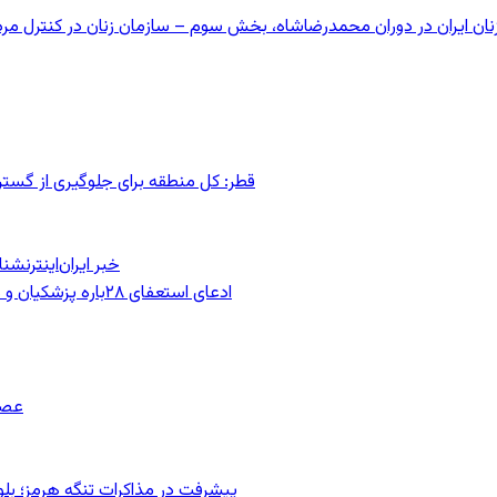
قطر: کل منطقه برای جلوگیری از گس
خبر ایران‌اینترنش
ادعای استعفای ۲۸باره پزشکیان و هشدار مجتبی خامنه‌ای در روایت خرازی؛ رئیس‌جمهور تکذیب کرد
عصر
پیشرفت در مذاکرات تنگه هرمز؛ بلومب