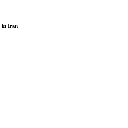
y
in
Iran