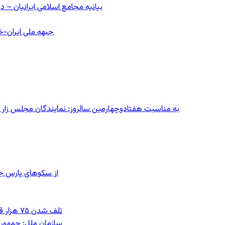
بیانیه مجامع اسلامی ایرانیان 
جبهه ملی ایران-خا
به مناسبت هفتادوچهارمین سالروز: نمایندگان مجلس زار می‌زدند/ تهران در آتش؛ ۳۰ تیر
از سکوهای پارس ج
تلف شدن ۷۵ هزار قطعه ماهی در رودخانه مسقان شیراز بر اثر ورود شورابه فوق‌اشباع
سازمان ملل: جمهوری