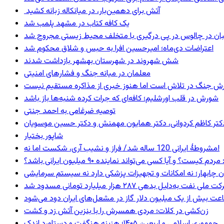
آتش برای دهمین‌بار، در میانکاله زبانه کشید
یک کافه کتاب در مشهد پلمب شد
ان در چالوس در پی درگیری با متخلف محیط زیستی مجروح شد
اعتراضات دی‌ماه؛ امیرحسین افرا به حبس و شلاق محکوم شد
شش شهروند در شهرستان بهشهر بازداشت شدند
معلمان در میانه جنگ و فشارهای امنیتی
ترش جنگ در تلاش است اما هنوز خبری از مذاکره مستقیم نیست
شورش در قلب اورشلیم؛ کافه‌ای که جرات کرده شنبه‌ها باز باشد
توصیه ضرغامی به احمد جنتی
ی، دکتر کاظم کردوانی، دکتر همایون مهمنش و دکتر حسین موسویان
شاپور بختیار
مشروطۀ ایرانی 120 ساله شد/ فراز و نشیب آری، شکست اما نه!
 و آیا کسی می‌تواند نماینده ۹۰ میلیون ایرانی باشد؟
ان چابهار؛ نه امکانات و تجهیزات پزشکی دارد نه سیستم سرمایشی
ه‌دلیل بدهی ۲۸۷ هزار میلیارد تومانی مسدود شد
عت بیش از یک میلیون دلار گاز در مشعل‌های ایران دود می‌شود
زن‌کشی در کلات؛ مردی همسرش را با بنزین آتش زد و کشت
جمهوری اسلامی و اربعین ۱۴۰۵؛ هزینه هنگفت و دستاورد اندک