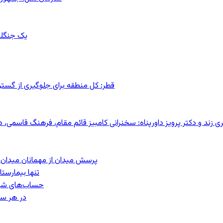
یک جنگلب
قطر: کل منطقه برای جلوگیری از گس
کری زند و دکتر پرویز داورپناه: سخنرانی کامبیز قائم مقام، فرهنگ قاسم
پرسش میدان از مهمانان میدان: مردم کیست؟
تنها بیمارست
حساب‌های شرکت ملی نفت ب
در هر سا