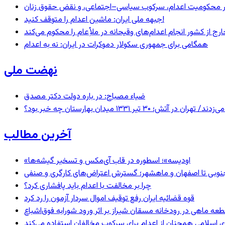
– در محکومیت اعدام، سرکوب سیاسی–اجتماعی، و نقض حقوق زنان
جبهه ملی ایران: ماشین اعدام را متوقف کنید!
رج از کشور انجام اعدام‌های وقیحانه در ملأِعام را محکوم می‌کند
همگامی برای جمهوری سکولار دموکرات در ایران: نه به اعدام
نهضت ملی
ضیاء مصباح: در باره دولت دکتر مصدق
 ۱۳۳۱ میدان بهارستان چه خبر بود؟
آخرین مطالب
«اودیسه»؛ اسطوره در قاب آی‌مکس و تسخیر گیشه‌ها
نوبی تا اصفهان و ماهشهر؛ گسترش اعتراض‌های کارگری و صنفی
چرا بر مخالفت با اعدام باید پافشاری کرد؟
قوه قضائیه ایران رفع توقیف اموال سردار آزمون را رد کرد
 اسلامی همچنان از اعدام برای سرکوب مخالفان استفاده می‌کند