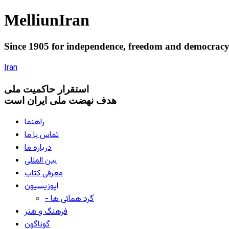
Melliun
Iran
Since 1905 for
independence
,
freedom
and
democrac
Iran
استقرار
حاکميت ملی
هدف نهضت ملی ایران است
راهنما
تماس با ما
درباره ما
بین المللی
معرفی کتاب
اپوزیسیون
- گرد همآئی ها
فرهنگ و هنر
گوناگون