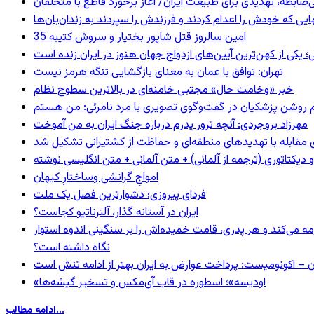
ی‌ضابطه، تهدیدی برای طبیعت ایران/ آغاز برخورد قاطع با متخلفان
بهایی که خودش را اعدام کردند و فرزندش را سپردند به زندان‌بان‌ها
35 امین سالروز قتل شاپور بختیار و سروش کتیبه
؛ یکی از کهن‌ترین آیین‌های ازدواج جهان هنوز در ایران زنده است
تهران: توافق با عمان به معنای بازگشایی تنگه هرمز نیست
خبر «وخامت حال» مجتبی خامنه‌ای در بالاترین سطوح نظام
مهرزاد بروجردی: آنچه ترور پدرم درباره جنگ ایران به من آموخت
ای مقابله با تهدیدهای منطقه‌ای و حفاظت از کشتیرانی تشکیل شد
و دیکتاتوری (ترجمه از آلمانی) + متن آلمانی + متن انگلیسی نوشته
‌امواجِ گرانشی وساختارِ کیهان
فردای پیروزی؛ دشوارترین فصل یک ملت
ایران در آستانه گذار، آلترناتیو کجاست؟
مه می‌کند و هر پدری، قامت خمیده‌اش را بر سنگینی اندوه استوار
نگاه داشته است؟
ن – اکونومیست: پرداخت عوارض به ایران بهتر از ادامه تنش است
«اودیسه»؛ اسطوره در قاب آی‌مکس و تسخیر گیشه‌ها
ادامه مطالب...