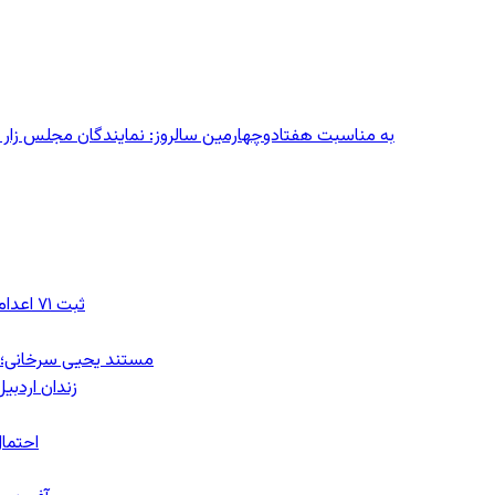
به مناسبت هفتادوچهارمین سالروز: نمایندگان مجلس زار می‌زدند/ تهران در آتش؛ ۳۰ تیر
ثبت ۷۱ اعدام در ژوئیه؛ شمار اعدام‌ها در سال ۲۰۲۶ به دست‌کم ۴۴۴ نفر رسید
مستند یحیی سرخانی؛ ش
زندان اردبیل؛ احراز هویت ۵۴ شهرو
احتمال