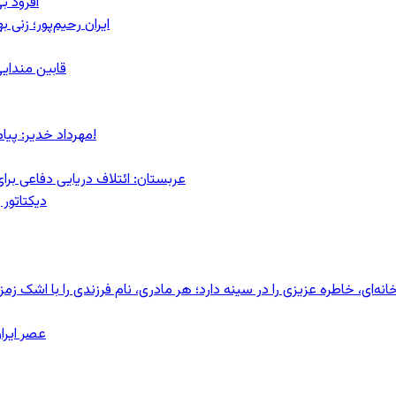
آفرود ب
ایران رحیم‌پور؛ زنی 
قابین مندایی
مهرداد خدیر: پیام روشن پزشکیان در گفت‌و‌گوی تصویری با مرد نامرئی: من هستم!
عربستان: ائتلاف دریایی دفاعی بر
دیکتاتور 
ای، خاطره عزیزی را در سینه دارد؛ هر مادری، نام فرزندی را با اشک زمز
عصر ایرا