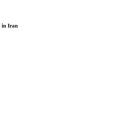
y
in
Iran