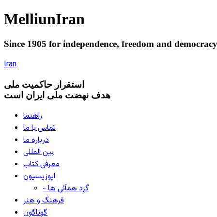
Melliun
Iran
Since 1905 for
independence
,
freedom
and
democrac
Iran
استقرار
حاکميت ملی
هدف نهضت ملی ایران است
راهنما
تماس با ما
درباره ما
بین المللی
معرفی کتاب
اپوزیسیون
- گرد همآئی ها
فرهنگ و هنر
گوناگون