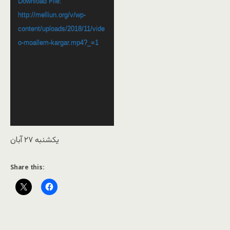
Download File:
http://melliun.org/v/wp-
content/uploads/2018/11/vide
o-moallem-kargar.mp4?_=1
یکشنبه ۲۷ آبان
Share this: