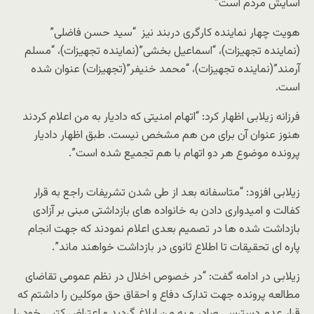
آسایش مردم است”
هویت چهار نماینده کارگری دربند نیز “سید حسن فاضلی”
(نماینده تجهیزات)، “اسماعیل بخشی”(نماینده تجهیزات)، “مسلم
آرمند”(نماینده تجهیزات)، “محمد خنیفر”(تجهیزات) عنوان شده
است.
فرزانه زیلابی اظهار کرد: “اتهام امنیتی که دادیار به من اعلام کردند
هنوز عنوان آن برای من هم مشخص نیست. طبق اظهار دادیار
پرونده موضوع هر دو اتهام با هم تجمیع شده است”.
زیلابی افزود: “متاسفانه بعد از طی شدن تشریفات راجع به قرار
کفالت و امیدواری دادن به خانواده های بازداشتی مبنی بر آزادی
بازداشت شده ها در تصمیم بعدی اعلام نمودند که جهت انجام
پاره ای تحقیقات تا اطلاع ثانوی در بازداشت خواهند ماند”.
زیلابی در ادامه گفت: “در خصوص اخلال در نظم عمومی تقاضای
مطالعه پرونده جهت تدارک دفاع و احقاق حق موکلین را داشتم که
قرار عدم دسترسی صادر و به من ابلاغ گردید و اعتراض کتبی خود را