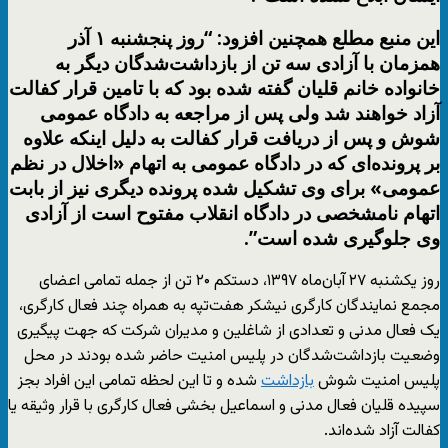
این منبع مطلع همچنین افزود: “روز پنجشنبه ۱ آذر
همزمان با آزادی سه تن از بازداشت‌شدگان دیگر به
خانواده خانم قلیان گفته شده بود که با تامین قرار کفالت
آزاد خواهند شد ولی پس از مراجعه به دادگاه عمومی
شوش و پس از دریافت قرار کفالت به دلیل اینکه علاوه
بر پرونده‌ای که در دادگاه عمومی به اتهام «اخلال در نظم
عمومی» برای وی تشکیل شده پرونده دیگری نیز از بابت
اتهام نامشخصی در دادگاه انقلاب مفتوح است از آزادی
وی جلوگیری شده است”.
روز یکشنبه ۲۷ آبان‌ماه ۱۳۹۷، دستکم ۲۰ تن از جمله تمامی اعضای
مجمع نمایندگان کارگری نیشکر هفت‌تپه به همراه چند فعال کارگری،
یک فعال مدنی و تعدادی از شاغلین و مدیران شرکت که جهت پیگیری
وضعیت بازداشت‌شدگان در پلیس امنیت حاضر شده بودند در محل
پلیس امنیت شوش
بازداشت
شده و تا این لحظه تمامی این افراد بجز
سپیده قلیان فعال مدنی و اسماعیل بخشی فعال کارگری با قرار وثیقه یا
کفالت آزاد شده‌اند.