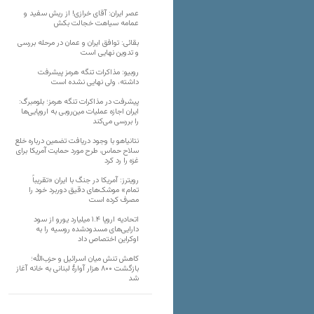
عصر ایران: آقای خرازی! از ریش سفید و
عمامه سیاهت خجالت بکش
بقائی: توافق ایران و عمان در مرحله بررسی
و تدوین نهایی است
روبیو: مذاکرات تنگه هرمز پیشرفت
داشته، ولی نهایی نشده است
پیشرفت در مذاکرات تنگه هرمز؛ بلومبرگ:
ایران اجازه عملیات مین‌روبی به اروپایی‌ها
را بررسی می‌کند
نتانیاهو با وجود دریافت تضمین درباره خلع
سلاح حماس، طرح مورد حمایت آمریکا برای
غزه را رد کرد
رویترز: آمریکا در جنگ با ایران «تقریباً
تمام» موشک‌های دقیق دوربرد خود را
مصرف کرده است
اتحادیه اروپا ۱.۴ میلیارد یورو از سود
دارایی‌های مسدودشده روسیه را به
اوکراین ‏اختصاص داد
کاهش تنش میان اسرائیل و حزب‌الله؛
بازگشت ۸۰۰ هزار آوارۀ لبنانی به خانه‌ آغاز
شد