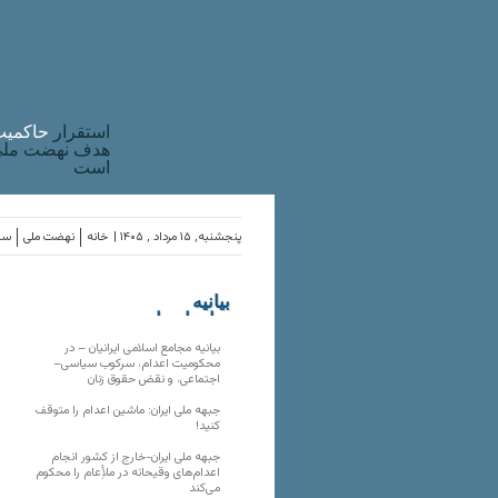
استقرار
حاکميت
هدف نهضت ملی 
است
پنجشنبه, ۱۵ مرداد , ۱۴۰۵ |
خانه
نهضت ملی
ساز
بیانیه
سازمان‌های
ملی
بیانیه مجامع اسلامی ایرانیان – در
محکومیت اعدام، سرکوب سیاسی–
اجتماعی، و نقض حقوق زنان
جبهه ملی ایران: ماشین اعدام را متوقف
کنید!
جبهه ملی ایران-خارج از کشور انجام
اعدام‌های وقیحانه در ملأِعام را محکوم
می‌کند