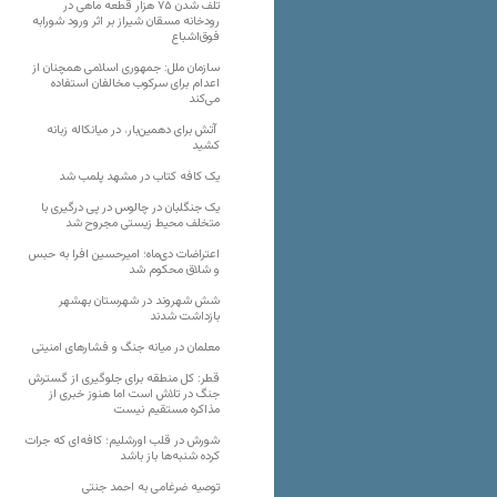
تلف شدن ۷۵ هزار قطعه ماهی در
رودخانه مسقان شیراز بر اثر ورود شورابه
فوق‌اشباع
سازمان ملل: جمهوری اسلامی همچنان از
اعدام برای سرکوب مخالفان استفاده
می‌کند
آتش برای دهمین‌بار، در میانکاله زبانه
کشید
یک کافه کتاب در مشهد پلمب شد
یک جنگلبان در چالوس در پی درگیری با
متخلف محیط زیستی مجروح شد
اعتراضات دی‌ماه؛ امیرحسین افرا به حبس
و شلاق محکوم شد
شش شهروند در شهرستان بهشهر
بازداشت شدند
معلمان در میانه جنگ و فشارهای امنیتی
قطر: کل منطقه برای جلوگیری از گسترش
جنگ در تلاش است اما هنوز خبری از
مذاکره مستقیم نیست
شورش در قلب اورشلیم؛ کافه‌ای که جرات
کرده شنبه‌ها باز باشد
توصیه ضرغامی به احمد جنتی