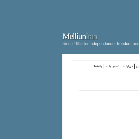
Melliun
Iran
Since 1905 for
independence
,
freedom
an
لی
درباره ما
تماس با ما
راهنما