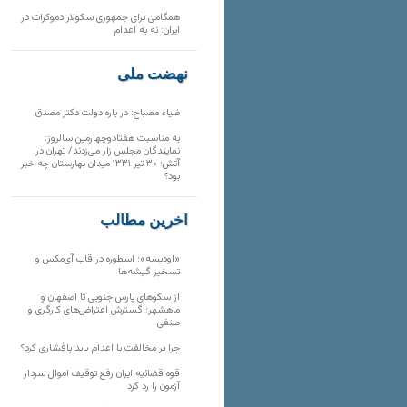
همگامی برای جمهوری سکولار دموکرات در
ایران: نه به اعدام
نهضت ملی
ضیاء مصباح: در باره دولت دکتر مصدق
به مناسبت هفتادوچهارمین سالروز:
نمایندگان مجلس زار می‌زدند/ تهران در
آتش؛ ۳۰ تیر ۱۳۳۱ میدان بهارستان چه خبر
بود؟
آخرین مطالب
«اودیسه»؛ اسطوره در قاب آی‌مکس و
تسخیر گیشه‌ها
از سکوهای پارس جنوبی تا اصفهان و
ماهشهر؛ گسترش اعتراض‌های کارگری و
صنفی
چرا بر مخالفت با اعدام باید پافشاری کرد؟
قوه قضائیه ایران رفع توقیف اموال سردار
آزمون را رد کرد