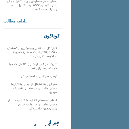
بخش سوم – سازمان زنان در کنترل مردان!
پس از کودتای ۱۳۳۲ دولت کنترل سازمان
زنان را بدست گرفت.
ادامه مطالب...
گوناگون
قطر: کل منطقه برای جلوگیری از گسترش
جنگ در تلاش است اما هنوز خبری از
مذاکره مستقیم نیست
شورش در قلب اورشلیم؛ کافه‌ای که جرات
کرده شنبه‌ها باز باشد
توصیه ضرغامی به احمد جنتی
خبر ایران‌اینترنشنال از دیدار پزشکیان با
مجتبی خامنه‌ای در صندلی عقب یک
خودرو
ادعای استعفای ۲۸باره پزشکیان و هشدار
مجتبی خامنه‌ای در روایت خرازی؛
رئیس‌جمهور تکذیب کرد
خبر از
تارنماهای دیگر