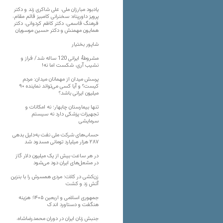
یادبود مبارزان ملی، علی شاکری زند و دکتر
پرویز داورپناه: سخنرانی کامبیز قائم مقام،
فرهنگ قاسمی، دکتر کاظم کردوانی، دکتر
همایون مهمنش و دکتر حسین موسویان
شاپور بختیار
مشروطۀ ایرانی 120 ساله شد/ فراز و
نشیب آری، شکست اما نه!
پرسش میدان از مهمانان میدان: مردم
کیست؟ و آیا کسی می‌تواند نماینده ۹۰
میلیون ایرانی باشد؟
تنها بیمارستان چابهار؛ نه امکانات و
تجهیزات پزشکی دارد نه سیستم
سرمایشی
حساب‌های شرکت ملی نفت به‌دلیل بدهی
۲۸۷ هزار میلیارد تومانی مسدود شد
در هر ساعت بیش از یک میلیون دلار گاز
در مشعل‌های ایران دود می‌شود
زن‌کشی در کلات؛ مردی همسرش را با بنزین
آتش زد و کشت
جمهوری اسلامی و اربعین ۱۴۰۵؛ هزینه
هنگفت و دستاورد اندک
جنبش زنان ایران در دوران محمدرضاشاه،