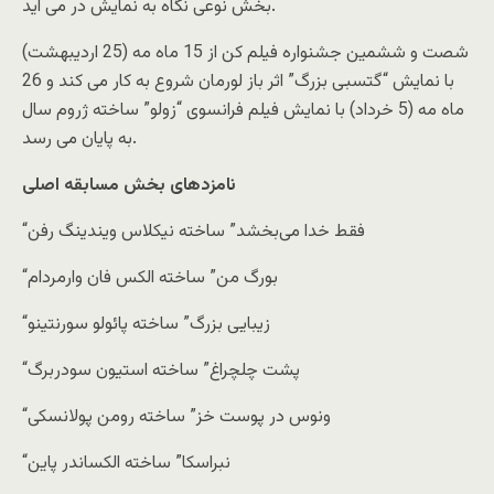
بخش نوعی نگاه به نمایش در می آید.
شصت و ششمین جشنواره فیلم کن از 15 ماه مه (25 اردیبهشت)
با نمایش “گتسبی بزرگ” اثر باز لورمان شروع به کار می کند و 26
ماه مه (5 خرداد) با نمایش فیلم فرانسوی “زولو” ساخته ژروم سال
به پایان می ‌رسد.
نامزدهای بخش مسابقه اصلی
“فقط خدا می‌بخشد” ساخته نیکلاس ویندینگ رفن
“بورگ‌ من” ساخته الکس فان وارمردام
“زیبایی بزرگ” ساخته پائولو سورنتینو
“پشت چلچراغ” ساخته استیون سودربرگ
“ونوس در پوست خز” ساخته رومن پولانسکی
“نبراسکا” ساخته الکساندر پاین