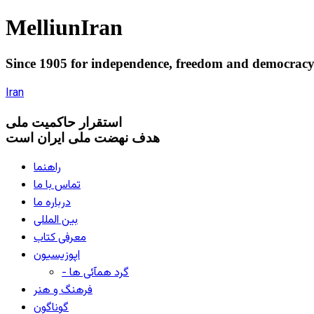
Melliun
Iran
Since 1905 for
independence
,
freedom
and
democrac
Iran
استقرار
حاکميت ملی
هدف نهضت ملی ایران است
راهنما
تماس با ما
درباره ما
بین المللی
معرفی کتاب
اپوزیسیون
- گرد همآئی ها
فرهنگ و هنر
گوناگون