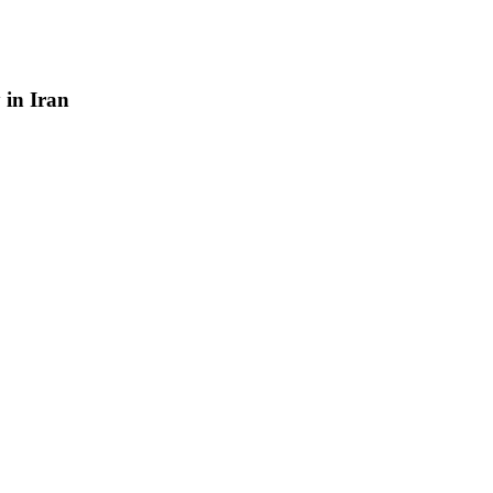
y
in
Iran