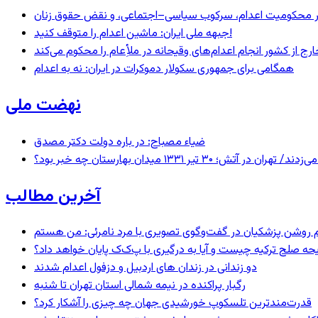
– در محکومیت اعدام، سرکوب سیاسی–اجتماعی، و نقض حقوق زنان
جبهه ملی ایران: ماشین اعدام را متوقف کنید!
رج از کشور انجام اعدام‌های وقیحانه در ملأِعام را محکوم می‌کند
همگامی برای جمهوری سکولار دموکرات در ایران: نه به اعدام
نهضت ملی
ضیاء مصباح: در باره دولت دکتر مصدق
 ۱۳۳۱ میدان بهارستان چه خبر بود؟
آخرین مطالب
یحه صلح ترکیه چیست و آیا به درگیری با پ‌ک‌ک پایان خواهد داد؟
دو زندانی در زندان های اردبیل و دزفول اعدام شدند
رگبار پراکنده در نیمه شمالی استان تهران تا شنبه
قدرت‌مندترین تلسکوپ خورشیدی جهان چه چیزی را آشکار کرد؟