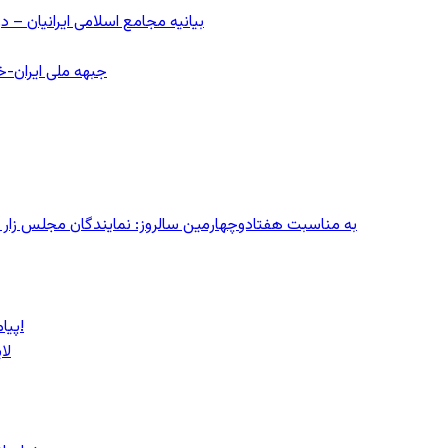
بیانیه مجامع اسلامی ایرانیان 
جبهه ملی ایران-خا
به مناسبت هفتادوچهارمین سالروز: نمایندگان مجلس زار می‌زدند/ تهران در آتش؛ ۳۰ تیر
پیام روشن پزشکیان در گفت‌و‌گوی تصویری با مرد نامرئی: من هستم!
لا