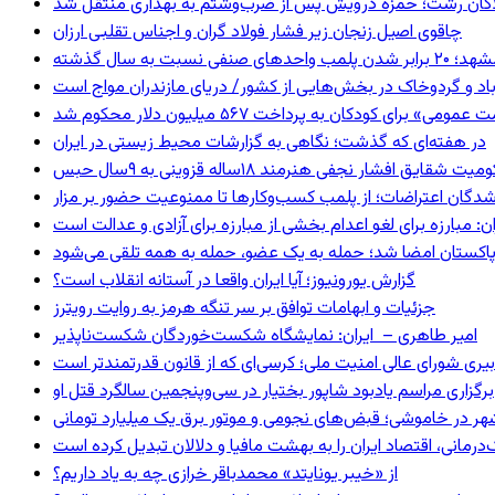
لاکان رشت؛ حمزه درویش پس از ضرب‌وشتم به بهداری منتقل شد
چاقوی اصیل زنجان زیر فشار فولاد گران و اجناس تقلبی ارزان
 برابر شدن پلمب واحدهای صنفی نسبت به سال گذشته
اد و گردوخاک در بخش‌هایی از کشور/ دریای مازندران مواج است
 برای کودکان به پرداخت ۵۶۷ میلیون دلار محکوم شد
در هفته‌ای که گذشت؛ نگاهی به گزارشات محیط زیستی در ایران
 شقایق افشار نجفی هنرمند ۱۸ساله قزوینی به ۹سال حبس
شدگان اعتراضات؛ از پلمب کسب‌وکارها تا ممنوعیت حضور بر مزار
: مبارزه برای لغو اعدام بخشی از مبارزه برای آزادی و عدالت است
و پاکستان امضا شد؛ حمله به یک عضو، حمله به همه تلقی می‌شود
گزارش یورونیوز؛ آیا ایران واقعا در آستانه انقلاب است؟
جزئیات و ابهامات توافق بر سر تنگه هرمز به روایت رویترز
امیر طاهری – ایران: نمایشگاه شکست‌خوردگان شکست‌ناپذیر
بیری شورای عالی امنیت ملی؛ کرسی‌ای که از قانون قدرتمندتر است
برگزاری مراسم یادبود شاپور بختیار در سی‌وپنجمین سالگرد قتل او
هر در خاموشی؛ قبض‌های نجومی و موتور برق یک میلیارد تومانی
رمانی، اقتصاد ایران را به بهشت مافیا و دلالان تبدیل کرده است
از «خیبر یونایتد» محمدباقر خرازی چه به یاد داریم؟