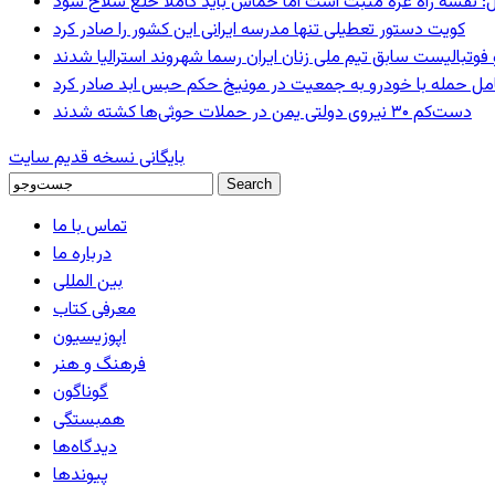
: نقشه راه غزه مثبت است اما حماس باید کاملا خلع سلاح شود
کویت دستور تعطیلی تنها مدرسه ایرانی این کشور را صادر کرد
 فوتبالیست سابق تیم ملی زنان ایران رسما شهروند استرالیا شدند
عامل حمله با خودرو به جمعیت در مونیخ حکم حبس ابد صادر کرد
دست‌کم ۳۰ نیروی دولتی یمن در حملات حوثی‌ها کشته شدند
بایگانی نسخه قدیم سایت
تماس با ما
درباره ما
بین المللی
معرفی کتاب
اپوزیسیون
فرهنگ و هنر
گوناگون
همبستگی
دیدگاه‌ها
پیوندها