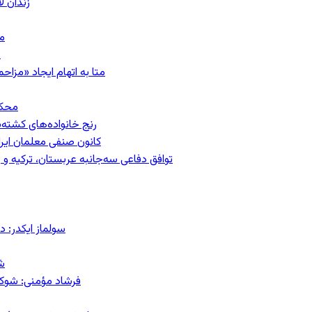
زندان 
مشهد؛ ۲۰
ب
متا به اتهام ایجاد «مزاحمت عمومی»
محکومیت
رنج خانواده‌های کشته‌
کانون صنفی معلمان ایران
توافق دفاعی سه‌جانبه عربستان، ترکیه 
سولماز ایکدر: د
ش
فرشاد مؤمنی: شوک‌د