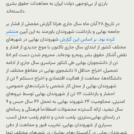
بارزی از بی‌توجهی دولت ایران به معاهدات حقوق بشری
دانسته‌اند.
در تاریخ ۲۸ آبان ماه سال جاری هرانا گزارش مفصلی از فشار بر
جامعه بهایی و بازداشت شهروندان باورمند به این آیین
منتشر
کرده بود. بر اساس این گزارش
شهروندان بهایی در شهرهای
مختلف کشور از ابتدای سال جاری تاکنون با موج جدیدی از فشار و
نقض آشکار حقوق بشر روبه‌رو بوده‌اند. محروم شدن دست کم ۵۸
تن از دانشجویان بهایی طی کنکور سراسری سال جاری از ادامه
تحصیل، اخراج حداقل ۱۱ دانشجوی بهایی در مقاطع مختلف از
دانشگاه‌ها، ممانعت از فعالیت اقتصادی و اخراج دستکم ۶ تن از
شهروندان بهایی از محل کار شخصی یا شرکت‌های خصوصی،
احضار و بازداشت ۷۲ تن از شهروندان بهایی توسط نیروهای
امنیتی، محکومیت ۲۴ شهروند بهایی به تحمل ۴۶ سال حبس و ۹
سال تبعید، ارائه گسترده محصولات اصطلاحاً فرهنگی و رسانه‌ای
در راستای بهایی‌ستیزی، پلمب شدن و تداوم پلمب محل کسب
بسیاری از شهروندان بهایی، تخریب قبور و ممانعت از دفن
شهروندان بهایی در آرامستان‌های بهاییان در شهرهای مختلف تنها