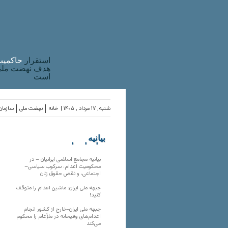
استقرار
حاکميت
هدف نهضت ملی 
است
شنبه, ۱۷ مرداد , ۱۴۰۵ |
خانه
نهضت ملی
سازمان‌
بیانیه
سازمان‌های
ملی
بیانیه مجامع اسلامی ایرانیان – در
محکومیت اعدام، سرکوب سیاسی–
اجتماعی، و نقض حقوق زنان
جبهه ملی ایران: ماشین اعدام را متوقف
کنید!
جبهه ملی ایران-خارج از کشور انجام
اعدام‌های وقیحانه در ملأِعام را محکوم
می‌کند