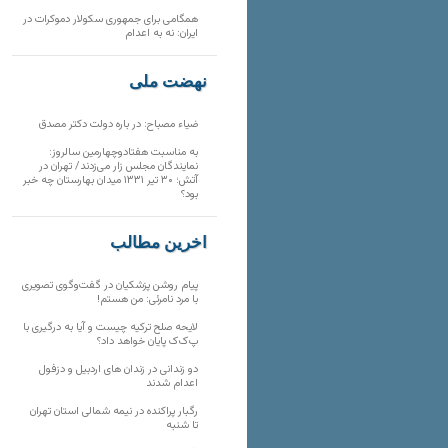
همگامی برای جمهوری سکولار دموکرات در
ایران: نه به اعدام
نهضت ملی
ضیاء مصباح: در باره دولت دکتر مصدق
به مناسبت هفتادوچهارمین سالروز:
نمایندگان مجلس زار می‌زدند/ تهران در
آتش؛ ۳۰ تیر ۱۳۳۱ میدان بهارستان چه خبر
بود؟
آخرین مطالب
پیام روشن پزشکیان در گفت‌و‌گوی تصویری
با مرد نامرئی: من هستم!
لایحه صلح ترکیه چیست و آیا به درگیری با
پ‌ک‌ک پایان خواهد داد؟
دو زندانی در زندان های اردبیل و دزفول
اعدام شدند
رگبار پراکنده در نیمه شمالی استان تهران
تا شنبه