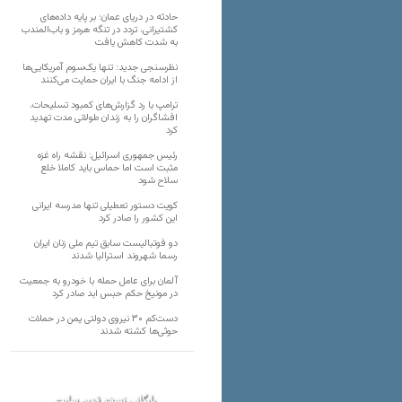
حادثه در دریای عمان؛ بر پایه داده‌های
کشتیرانی، تردد در تنگه هرمز و باب‌المندب
به شدت کاهش یافت
نظرسنجی جدید: تنها یک‌سوم آمریکایی‌ها
از ادامه جنگ با ایران حمایت می‌کنند
ترامپ با رد گزارش‌های کمبود تسلیحات،
افشاگران را به زندان طولانی مدت تهدید
کرد
رئیس‌ جمهوری اسرائیل: نقشه راه غزه
مثبت است اما حماس باید کاملا خلع
سلاح شود
کویت دستور تعطیلی تنها مدرسه ایرانی
این کشور را صادر کرد
دو فوتبالیست سابق تیم ملی زنان ایران
رسما شهروند استرالیا شدند
آلمان برای عامل حمله با خودرو به جمعیت
در مونیخ حکم حبس ابد صادر کرد
دست‌کم ۳۰ نیروی دولتی یمن در حملات
حوثی‌ها کشته شدند
بایگانی نسخه قدیم سایت