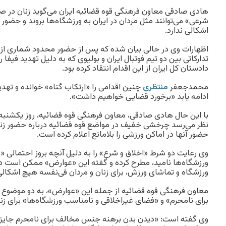
هادی صادقی معاون فرهنگی قوه قضائیه ایران می‌گوید زنان در ص
شرعی» می‌توانند مثل مردان در ایران به ورزشگاه‌ها بروند و حضور 
اشکالی ندارد.
اظهارات وی در حالی بیان شده که پس از حضور محدود شماری از زن
تدارکاتی بین دو تیم فوتبال ایران و بولیوی که به دلیل تهدید فیف
دادستان کل ایران از این اقدام انتقاد کرده بود.
محمدجعفر
منتظری
چنین اقدامی را «ارتکاب گناه» خوانده و تهدید
ادامه یابد «برخورد قضایی خواهیم داشت».
با این حال هادی صادقی، معاون فرهنگی قوه قضائیه، روز یکشنبه د
نظر می‌رسد چرخشی خفیف در مواضع قوه قضائیه درباره حضور زن
حضور آنها در اماکن ورزشی را بلامانع اعلام کرده است.
وی رعایت دو شرط «اخلاق و شرع» را به دلیل آنچه بروز احتمالی 
ورزشگاه‌ها نامید، مطرح کرده و گفته این «عوارض» ممکن است د
ورزشگاه و تماشای ورزش، برای زنان و مردان فی‌نفسه هیچ اشکالی 
معاون فرهنگی قوه قضائیه از جمله این «عوارض»، به دو موضو
برای نامحرم» و «فضای غیراخلاقی و نامناسب ورزشگاه‌ها» برای زن
وی گفته است: «دیدن بدن برهنه جنس مخالف برای نامحرم جایز