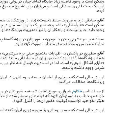
ممکن است با وجود فاصله زیاد جایگاه تماشاچیان در برخی موارد،
این یک بحث فنی و مصداقی است و می‌توان برای تشریح موضوع ب
کرد».
آقای صادقی درباره ضرورت حفظ «حرمت» زنان در ورزشگاه‌ها هم ا
ممکن است «غیراخلاقی» باشد و «حضور یک بانوی مسلمان در چ
وجود دارد، جایز نیست» و راهکار آن را نیز «مدیریت ورزشگاه‌ها و 
مجادله بر سر «شرعی بودن یا نبودن» حضور زنان در ورزشگاه‌ها پ
نماینده مجلس و محمدجعفر منتظری صورت گرفته بود.
آقای مطهری در واکنش به اظهارات منتظری مبنی بر «غیرشرعی» بو
همه ورزشگاه‌ها گفته بود که حضور زنان در مسابقاتی مانند شنا، 
«دارای اشکال شرعی» است، اما در استادیوم‌ فوتبال «به نظر می‌ر
شرعی وجود داشته باشد».
این در حالی است که بسیاری از امامان جمعه و روحانیون در ایران
ورزشگاه‌ها مخالفت می‌کنند.
از جمله ناصر
مکارم
شیرازی، مرجع تقلید شیعه، حضور زنان در ورز
خوانده و خطاب به مسئولان افزود که فیلم‌های منتشر شده از حض
هرگز نخواهید توانست کیفیت حضور آن‌ها را کنترل کنید».
این در حالی است که حسن روحانی، رئیس‌جمهوری ایران گفته است