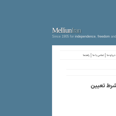
Melliun
Iran
Since 1905 for
independence
,
freedom
an
درباره ما
تماس با ما
راهنما
 شرط تعیین