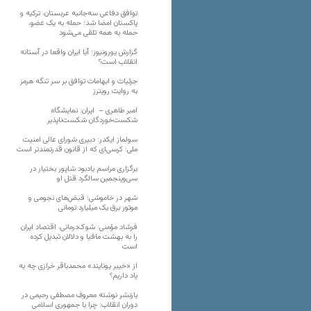
توافق دفاعی سه‌جانبه عربستان، ترکیه و
پاکستان امضا شد؛ حمله به یک عضو،
حمله به همه تلقی می‌شود
گزارش یورونیوز؛ آیا ایران واقعا در آستانه
انقلاب است؟
جزئیات و ابهامات توافق بر سر تنگه هرمز
به روایت رویترز
امیر طاهری – ایران: نمایشگاه
شکست‌خوردگان شکست‌ناپذیر
سولماز ایکدر: دبیری شورای عالی امنیت
ملی؛ کرسی‌ای که از قانون قدرتمندتر است
برگزاری مراسم یادبود شاپور بختیار در
سی‌وپنجمین سالگرد قتل او
شهر در خاموشی؛ قبض‌های نجومی و
موتور برق یک میلیارد تومانی
فرشاد مؤمنی: شوک‌درمانی، اقتصاد ایران
را به بهشت مافیا و دلالان تبدیل کرده
است
از «خیبر یونایتد» محمدباقر خرازی چه به
یاد داریم؟
بازنشر نوشته معروف مصطفی رحیمی در
دوران انقلاب: چرا با جمهوری اسلامی