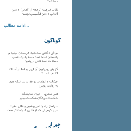
مخالفم؟
نقاب ضرورت (ترجمه از آلمانی) + متن
آلمانی + متن انگلیسی نوشته
ادامه مطالب...
گوناگون
توافق دفاعی سه‌جانبه عربستان، ترکیه و
پاکستان امضا شد؛ حمله به یک عضو،
حمله به همه تلقی می‌شود
گزارش یورونیوز؛ آیا ایران واقعا در آستانه
انقلاب است؟
جزئیات و ابهامات توافق بر سر تنگه هرمز
به روایت رویترز
امیر طاهری – ایران: نمایشگاه
شکست‌خوردگان شکست‌ناپذیر
سولماز ایکدر: دبیری شورای عالی امنیت
ملی؛ کرسی‌ای که از قانون قدرتمندتر است
خبر از
تارنماهای دیگر