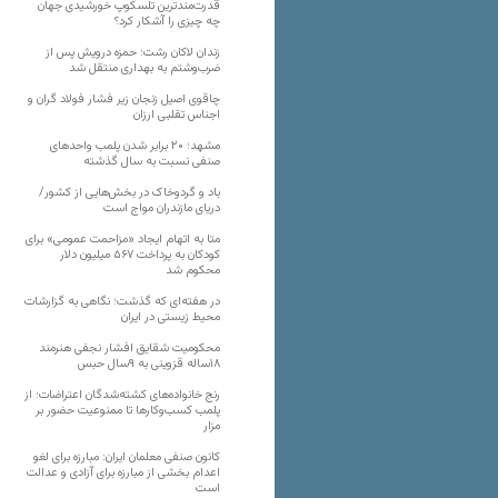
قدرت‌مندترین تلسکوپ خورشیدی جهان
چه چیزی را آشکار کرد؟
زندان لاکان رشت؛ حمزه درویش پس از
ضرب‌وشتم به بهداری منتقل شد
چاقوی اصیل زنجان زیر فشار فولاد گران و
اجناس تقلبی ارزان
مشهد؛ ۲۰ برابر شدن پلمب واحدهای
صنفی نسبت به سال گذشته
باد و گردوخاک در بخش‌هایی از کشور/
دریای مازندران مواج است
متا به اتهام ایجاد «مزاحمت عمومی» برای
کودکان به پرداخت ۵۶۷ میلیون دلار
محکوم شد
در هفته‌ای که گذشت؛ نگاهی به گزارشات
محیط زیستی در ایران
محکومیت شقایق افشار نجفی هنرمند
۱۸ساله قزوینی به ۹سال حبس
رنج خانواده‌های کشته‌شدگان اعتراضات؛ از
پلمب کسب‌وکارها تا ممنوعیت حضور بر
مزار
کانون صنفی معلمان ایران: مبارزه برای لغو
اعدام بخشی از مبارزه برای آزادی و عدالت
است