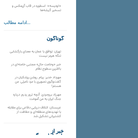
«اودیسه»؛ اسطوره در قاب آی‌مکس و
تسخیر گیشه‌ها
ادامه مطالب...
گوناگون
تهران: توافق با عمان به معنای بازگشایی
تنگه هرمز نیست
خبر «وخامت حال» مجتبی خامنه‌ای در
بالاترین سطوح نظام
مهرداد خدیر: پیام روشن پزشکیان در
گفت‌و‌گوی تصویری با مرد نامرئی: من
هستم!
مهرزاد بروجردی: آنچه ترور پدرم درباره
جنگ ایران به من آموخت
عربستان: ائتلاف دریایی دفاعی برای مقابله
با تهدیدهای منطقه‌ای و حفاظت از
کشتیرانی تشکیل شد
خبر از
تارنماهای دیگر