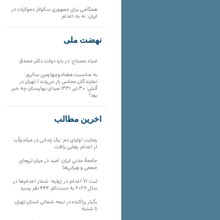
همگامی برای جمهوری سکولار دموکرات در
ایران: نه به اعدام
نهضت ملی
ضیاء مصباح: در باره دولت دکتر مصدق
به مناسبت هفتادوچهارمین سالروز:
نمایندگان مجلس زار می‌زدند/ تهران در
آتش؛ ۳۰ تیر ۱۳۳۱ میدان بهارستان چه خبر
بود؟
آخرین مطالب
رضایت اولیای دم؛ یک زندانی در میاندوآب
از اعدام رهایی یافت
جامعهٔ مدنی ایران: امید در میان ترومای
جمعی و ویرانی‌ها
ثبت ۷۱ اعدام در ژوئیه؛ شمار اعدام‌ها در
سال ۲۰۲۶ به دست‌کم ۴۴۴ نفر رسید
رگبار پراکنده در نیمه شمالی استان تهران
تا شنبه