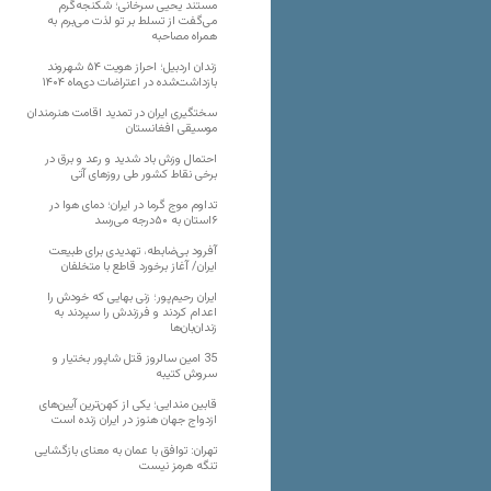
مستند یحیی سرخانی؛ شکنجه‌گرم
می‌گفت از تسلط بر تو لذت می‌برم به
همراه مصاحبه
زندان اردبیل؛ احراز هویت ۵۴ شهروند
بازداشت‌شده در اعتراضات دی‌ماه ۱۴۰۴
سختگیری ایران در تمدید اقامت هنرمندان
موسیقی افغانستان
احتمال وزش باد شدید و رعد و برق در
برخی نقاط کشور طی روزهای آتی
تداوم موج گرما در ایران؛ دمای هوا در
۶استان به ۵۰درجه می‌رسد
آفرود بی‌ضابطه، تهدیدی برای طبیعت
ایران/ آغاز برخورد قاطع با متخلفان
ایران رحیم‌پور؛ زنی بهایی که خودش را
اعدام کردند و فرزندش را سپردند به
زندان‌بان‌ها
35 امین سالروز قتل شاپور بختیار و
سروش کتیبه
قابین مندایی؛ یکی از کهن‌ترین آیین‌های
ازدواج جهان هنوز در ایران زنده است
تهران: توافق با عمان به معنای بازگشایی
تنگه هرمز نیست