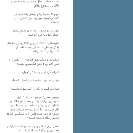
خبر «وخامت حال» مجتبی خامنه‌ای در
بالاترین سطوح نظام
مهرداد خدیر: پیام روشن پزشکیان در
گفت‌و‌گوی تصویری با مرد نامرئی: من
هستم!
مهرزاد بروجردی: آنچه ترور پدرم درباره
جنگ ایران به من آموخت
عربستان: ائتلاف دریایی دفاعی برای مقابله
با تهدیدهای منطقه‌ای و حفاظت از
کشتیرانی تشکیل شد
دیکتاتور و دیکتاتوری (ترجمه از آلمانی) +
متن آلمانی + متن انگلیسی نوشته
‌امواجِ گرانشی وساختارِ کیهان
فردای پیروزی؛ دشوارترین فصل یک ملت
ایران در آستانه گذار، آلترناتیو کجاست؟
بهروز اسدی: هر وجب از خاک‌ این
سرزمین، روایت زخمی است؛ هر خانه‌ای،
خاطره عزیزی را در سینه دارد؛ هر مادری،
نام فرزندی را با اشک زمزمه می‌کند و هر
پدری، قامت خمیده‌اش را بر سنگینی اندوه
استوار نگاه داشته است؟
عصر ایران – اکونومیست: پرداخت عوارض
به ایران بهتر از ادامه تنش است