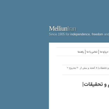
Melliun
Iran
Since 1905 for
independence
,
freedom
an
درباره ما
تماس با ما
راهنما
> واژگونی مرگبار اتوبوس دانشجویان دانشگاه علوم و تحقیقات| ۸ کشته و بیش از ٢٠ مجروح +
 و تحقیقات|