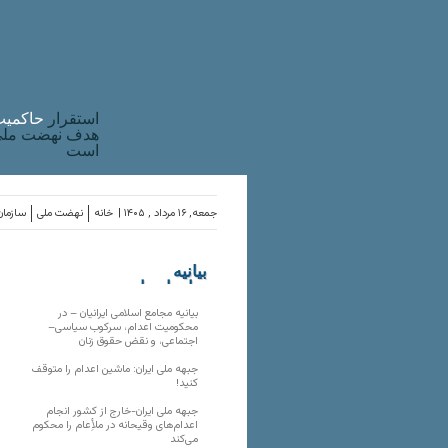
استقرار
حاکميت
هدف نهضت ملی 
است
جمعه, ۱۶ مرداد , ۱۴۰۵ |
خانه
نهضت ملی
سازمان
بیانیه
سازمان‌های
ملی
بیانیه مجامع اسلامی ایرانیان – در
محکومیت اعدام، سرکوب سیاسی–
اجتماعی، و نقض حقوق زنان
جبهه ملی ایران: ماشین اعدام را متوقف
کنید!
جبهه ملی ایران-خارج از کشور انجام
اعدام‌های وقیحانه در ملأِعام را محکوم
می‌کند