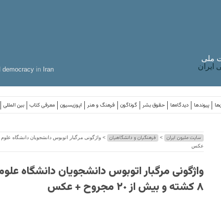
 ملی
ایران
d
democracy
in
Iran
‌ها
پیوندها
دیدگاه‌ها
حقوق بشر
گوناگون
فرهنگ و هنر
اپوزیسیون
معرفی کتاب
بین المللی
سایت ملیون ایران
فرهنگیان و دانشگاهیان
>
عکس
واژگونی مرگبار اتوبوس دانشجویان دانشگاه علوم
۸ کشته و بیش از ٢٠ مجروح + عکس