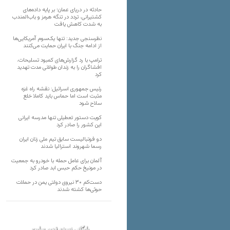
حادثه در دریای عمان؛ بر پایه داده‌های
کشتیرانی، تردد در تنگه هرمز و باب‌المندب
به شدت کاهش یافت
نظرسنجی جدید: تنها یک‌سوم آمریکایی‌ها
از ادامه جنگ با ایران حمایت می‌کنند
ترامپ با رد گزارش‌های کمبود تسلیحات،
افشاگران را به زندان طولانی مدت تهدید
کرد
رئیس‌ جمهوری اسرائیل: نقشه راه غزه
مثبت است اما حماس باید کاملا خلع
سلاح شود
کویت دستور تعطیلی تنها مدرسه ایرانی
این کشور را صادر کرد
دو فوتبالیست سابق تیم ملی زنان ایران
رسما شهروند استرالیا شدند
آلمان برای عامل حمله با خودرو به جمعیت
در مونیخ حکم حبس ابد صادر کرد
دست‌کم ۳۰ نیروی دولتی یمن در حملات
حوثی‌ها کشته شدند
بایگانی نسخه قدیم سایت