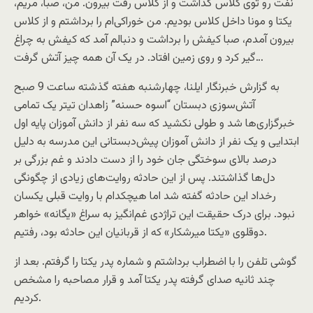
نفت رو توی کلاس گذاشت و از کلاس رفت بیرون. من، صبا، مریم،
یکتا و مونا داخل کلاس بودیم. من خوراکی‌ام را برداشتم و از کلاس
بیرون آمدم، صبا کیفش را برداشت و دنبالم آمد که کیفش به چراغ
گیر کرد و روی زمین افتاد. در یک آن همه چیز آتش گرفت…
به گزارش‌ خبرنگار ایلنا، چهارشنبه هفته گذشته ساعت 9 صبح
آتش‌سوزی دبستان “اسوه حسنه” زاهدان تیتر یک تمامی
خبرگزاری‌ها شد و طولی نکشید که سه نفر از دانش آموزان پایه اول
ابتدایی و یک نفر از دانش آموزان پیش‌دبستانی این مدرسه به دلیل
درصد بالای سوختگی جان خود را از دست دادند و غم بزرگی بر
دل‌ها گذاشتند. پس از این حادثه روایت‌های زیادی از چگونگی
رخداد این حادثه گفته شد اما هیچکدام با روایت قبلی یکسان
نبود. برای درک حقیقت این تراژدی غم‌انگیز به سراغ «یگانه» خواهر
دوقلوی «یکتا میرشکار» که از قربانیان این حادثه بود، رفتیم.
گوشی تلفن را با اضطراب برداشتم و شماره پدر یکتا را گرفتم. بعد از
چند ثانیه صدای گرفته پدر یکتا آمد و قرار مصاحبه را مشخص
کردیم.