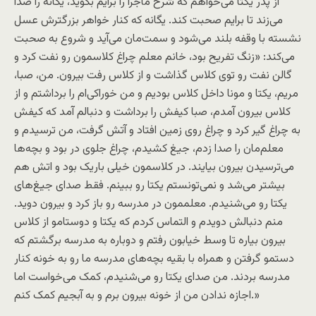
از پدر یکتا می‌خواهم که شرح ماجرا را برایم بگوید، یگانه را صدا
می‌زند تا برایم صحبت کند. یگانه که کنار خواهر بزرگترش عسل
نشسته با وقفه بلند می‌شود و سمت‌مان می‌آید و شروع به صحبت
می‌کند: «زنگ تفریح بود، خانم معلم چراغ کلاسمون رو نفت کرد و
گالن نفت رو توی کلاس گذاشت و از کلاس رفت بیرون. من، صبا،
مریم، یکتا و مونا داخل کلاس بودیم و من خوراکی‌ام را برداشتم و از
کلاس بیرون آمدم، صبا کیفش را برداشت و دنبالم آمد که کیفش
به چراغ گیر کرد و چراغ روی زمین افتاد و آتش گرفت، من ترسیدم و
معلم‌مان را صدا زدم، جیغ کشیدم، چراغ جلوی در بود و بچه‌ها
می‌ترسیدن بیرون بیایند. در کلاسمون خیلی باریک بود و اتش هم
بیشتر می‌شد و نمی‌تونستم یکتا رو ببینم. فقط صدای جیغ‌های
یکتا رو می‌شنیدم. معلممون در مدرسه رو باز کرد و بیرون دوید.
منم دنبالش دویدم و التماس کردم که یکتا و دوستامو از کلاس
بیرون بیاره تا وسط خیابون رفتم و دوباره به مدرسه برگشتم که
دستمو گرفتن و همراه با بقیه بچه‌های مدرسه ما رو به خونه کنار
مدرسه بردند‌. من صدای یکتا رو می‌شنیدم، کمک می‌خواست اما
اجازه ندادن من از خونه بیرون برم و به آبجیم کمک کنم.»