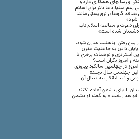
حمیدرضا مقدم‎فر که سال‌هاست با سپاه در امور تبلیغاتی و فرهنگی و رسانه‎ای همکاری دارد و
دیر خبرگزاری فارس سپاه پاسداران گفته «غربی‎ها علی رغم میلیاردها دلار برای اسلام
ین هدف، گروهای تروریستی مانند
 شود»
 برای دعوت و مطالعه اسلام ناب
ه دشمنان شده است»
از بین رفتن جاهلیت مدرن شود.
که می‎تواند نقش مهمی در پایان دادن به جاهلیت مدرن
ین استراتژی و توهمات پرخرج تا
ه و امروز نگران است؟
«امروز در چهلمین سالگرد پیروزی
 این چهلمین سال نرسد»
ی و ضد انقلاب به دنبال آن
قب باشند میدان را برای دشمن آماده نکنند
ا خواهد ریخت.» به گفته او دشمن