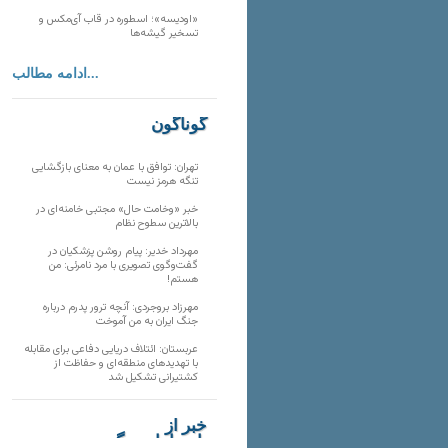
«اودیسه»؛ اسطوره در قاب آی‌مکس و
تسخیر گیشه‌ها
ادامه مطالب...
گوناگون
تهران: توافق با عمان به معنای بازگشایی
تنگه هرمز نیست
خبر «وخامت حال» مجتبی خامنه‌ای در
بالاترین سطوح نظام
مهرداد خدیر: پیام روشن پزشکیان در
گفت‌و‌گوی تصویری با مرد نامرئی: من
هستم!
مهرزاد بروجردی: آنچه ترور پدرم درباره
جنگ ایران به من آموخت
عربستان: ائتلاف دریایی دفاعی برای مقابله
با تهدیدهای منطقه‌ای و حفاظت از
کشتیرانی تشکیل شد
خبر از
تارنماهای دیگر