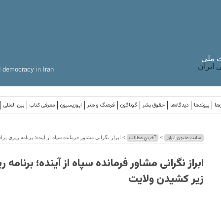
 ملی
ایران
d
democracy
in
Iran
‌ها
پیوندها
دیدگاه‌ها
حقوق بشر
گوناگون
فرهنگ و هنر
اپوزیسیون
معرفی کتاب
بین المللی
سایت ملیون ایران
آخرین مطالب
>
> ابراز نگرانی مشاور فرمانده سپاه از آینده؛ برنامه ریزی برا
ابراز نگرانی مشاور فرمانده سپاه از آینده؛ برنامه ر
زیر کشیدن ولایت