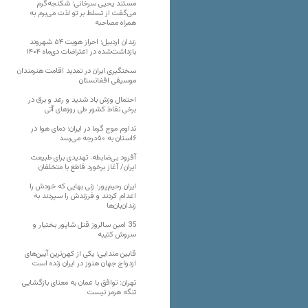
مستند یحیی سرخانی؛ شکنجه‌گرم
می‌گفت از تسلط بر تو لذت می‌برم به
همراه مصاحبه
زندان اردبیل؛ احراز هویت ۵۴ شهروند
بازداشت‌شده در اعتراضات دی‌ماه ۱۴۰۴
سختگیری ایران در تمدید اقامت هنرمندان
موسیقی افغانستان
احتمال وزش باد شدید و رعد و برق در
برخی نقاط کشور طی روزهای آتی
تداوم موج گرما در ایران؛ دمای هوا در
۶استان به ۵۰درجه می‌رسد
آفرود بی‌ضابطه، تهدیدی برای طبیعت
ایران/ آغاز برخورد قاطع با متخلفان
ایران رحیم‌پور؛ زنی بهایی که خودش را
اعدام کردند و فرزندش را سپردند به
زندان‌بان‌ها
35 امین سالروز قتل شاپور بختیار و
سروش کتیبه
قابین مندایی؛ یکی از کهن‌ترین آیین‌های
ازدواج جهان هنوز در ایران زنده است
تهران: توافق با عمان به معنای بازگشایی
تنگه هرمز نیست