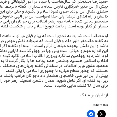
پیش از این م
ستیزی دنبال این بودند جلوی نفوذ اسلام را بگیرند و حتی برای ا
داعش را راه اندازی کردند؛ ولی خدا نخواست این نور الهی خاموش
مقدم‎فر مدعی شده «نامه دوم رهبر انقلاب برای جوانان اروپایی
بسیار اثر گذار بوده است و باعث ترویج اسلام ناب و شکست فتن
او معتقد است شرایط به نحوی است که پیام قرآن می‌تواند باعث 
به گفته مقدم‎فر «نور علم و قرآن است 
باشد و این نقش برعهده مبلغان قرآنی است.» البته او نگفته اگر ا
این اندازه مهم و حیاتی است پس چرا در چهل گذشته کارایی نداشت
او با اشاره به چهلمین سالگرد پیروزی انقلاب اسلامی تاکید کرده 
انقلاب اسلامی هستیم ودشمن همه برنامه ها را بکار گرفت تا به
محمود علوی وزیر اطلاعات در سخنانی گفته جریان‌های مختلف قوم
هستند که چطور سطح مبارزه با جمهوری اسلامی را یکی کنند.
پیش از این نیز علی خامنه‎ای هشدار داد «جوانان مرا
زیرا، به گفته او، اگر غافل شویم، همان دشمن ضعیف، زهر خود ر
برای سال ۹۸ نقشه‌هایی کشیده است.
از: ایران بریفینگ
Share this: