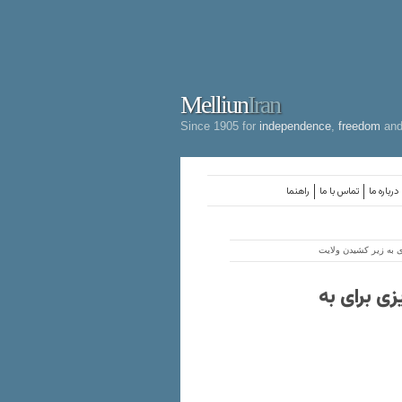
Melliun
Iran
Since 1905 for
independence
,
freedom
an
درباره ما
تماس با ما
راهنما
ی به زیر کشیدن ولایت
یزی برای به