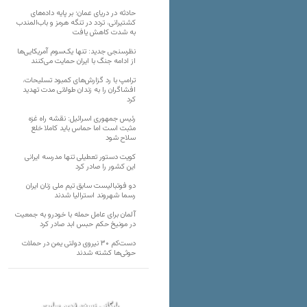
حادثه در دریای عمان؛ بر پایه داده‌های
کشتیرانی، تردد در تنگه هرمز و باب‌المندب
به شدت کاهش یافت
نظرسنجی جدید: تنها یک‌سوم آمریکایی‌ها
از ادامه جنگ با ایران حمایت می‌کنند
ترامپ با رد گزارش‌های کمبود تسلیحات،
افشاگران را به زندان طولانی مدت تهدید
کرد
رئیس‌ جمهوری اسرائیل: نقشه راه غزه
مثبت است اما حماس باید کاملا خلع
سلاح شود
کویت دستور تعطیلی تنها مدرسه ایرانی
این کشور را صادر کرد
دو فوتبالیست سابق تیم ملی زنان ایران
رسما شهروند استرالیا شدند
آلمان برای عامل حمله با خودرو به جمعیت
در مونیخ حکم حبس ابد صادر کرد
دست‌کم ۳۰ نیروی دولتی یمن در حملات
حوثی‌ها کشته شدند
بایگانی نسخه قدیم سایت