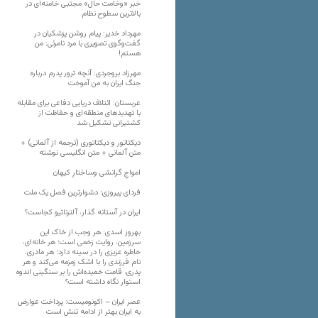
خبر «وخامت حال» مجتبی خامنه‌ای در
بالاترین سطوح نظام
مهرداد خدیر: پیام روشن پزشکیان در
گفت‌و‌گوی تصویری با مرد نامرئی: من
هستم!
مهرزاد بروجردی: آنچه ترور پدرم درباره
جنگ ایران به من آموخت
عربستان: ائتلاف دریایی دفاعی برای مقابله
با تهدیدهای منطقه‌ای و حفاظت از
کشتیرانی تشکیل شد
دیکتاتور و دیکتاتوری (ترجمه از آلمانی) +
متن آلمانی + متن انگلیسی نوشته
‌امواجِ گرانشی وساختارِ کیهان
فردای پیروزی؛ دشوارترین فصل یک ملت
ایران در آستانه گذار، آلترناتیو کجاست؟
بهروز اسدی: هر وجب از خاک‌ این
سرزمین، روایت زخمی است؛ هر خانه‌ای،
خاطره عزیزی را در سینه دارد؛ هر مادری،
نام فرزندی را با اشک زمزمه می‌کند و هر
پدری، قامت خمیده‌اش را بر سنگینی اندوه
استوار نگاه داشته است؟
عصر ایران – اکونومیست: پرداخت عوارض
به ایران بهتر از ادامه تنش است