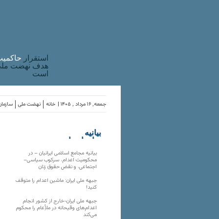
استقرار
حاکميت
هدف نهضت ملی 
است
جمعه, ۱۶ مرداد , ۱۴۰۵ |
خانه
نهضت ملی
سازمان
بیانیه
سازمان‌های
ملی
بیانیه مجامع اسلامی ایرانیان – در
محکومیت اعدام، سرکوب سیاسی–
اجتماعی، و نقض حقوق زنان
جبهه ملی ایران: ماشین اعدام را متوقف
کنید!
جبهه ملی ایران-خارج از کشور انجام
اعدام‌های وقیحانه در ملأِعام را محکوم
می‌کند