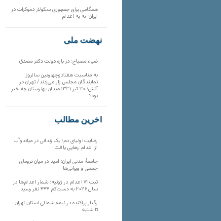
همگامی برای جمهوری سکولار دموکرات در
ایران: نه به اعدام
نهضت ملی
ضیاء مصباح: در باره دولت دکتر مصدق
به مناسبت هفتادوچهارمین سالروز:
نمایندگان مجلس زار می‌زدند/ تهران در
آتش؛ ۳۰ تیر ۱۳۳۱ میدان بهارستان چه خبر
بود؟
آخرین مطالب
رضایت اولیای دم؛ یک زندانی در میاندوآب
از اعدام رهایی یافت
جامعهٔ مدنی ایران: امید در میان ترومای
جمعی و ویرانی‌ها
ثبت ۷۱ اعدام در ژوئیه؛ شمار اعدام‌ها در
سال ۲۰۲۶ به دست‌کم ۴۴۴ نفر رسید
رگبار پراکنده در نیمه شمالی استان تهران
تا شنبه