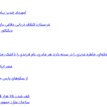
مهرداد خدیر: پیام روشن پزشکیان در گفت‌و‌گوی تصویری با مرد نامرئی: من هستم!
عربستان: ائتلاف دریایی دفاعی بر
دیکتاتور 
ای، خاطره عزیزی را در سینه دارد؛ هر مادری، نام فرزندی را با اشک زمز
عصر ایرا
از سکوهای پارس ج
تلف شدن ۷۵ هزار قطعه ماهی در رودخانه مسقان شیراز بر اثر ورود شورابه فوق‌اشباع
سازمان ملل: جمهوری