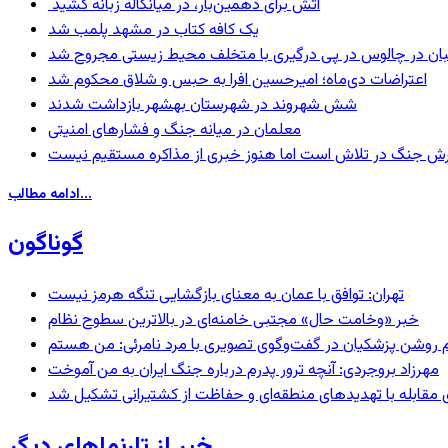
آتش برای دهمین‌بار، در میانکاله زبانه کشید
یک کافه کتاب در مشهد پلمب شد
ان در چالوس در پی درگیری با متخلف محیط زیستی مجروح شد
اعتراضات دی‌ماه؛ امیرحسین افرا به حبس و شلاق محکوم شد
شش شهروند در شهرستان بهشهر بازداشت شدند
معلمان در میانه جنگ و فشارهای امنیتی
ترش جنگ در تلاش است اما هنوز خبری از مذاکره مستقیم نیست
ادامه مطالب...
گوناگون
تهران: توافق با عمان به معنای بازگشایی تنگه هرمز نیست
خبر «وخامت حال» مجتبی خامنه‌ای در بالاترین سطوح نظام
مهرزاد بروجردی: آنچه ترور پدرم درباره جنگ ایران به من آموخت
ای مقابله با تهدیدهای منطقه‌ای و حفاظت از کشتیرانی تشکیل شد
خبر از تارنماهای دیگر