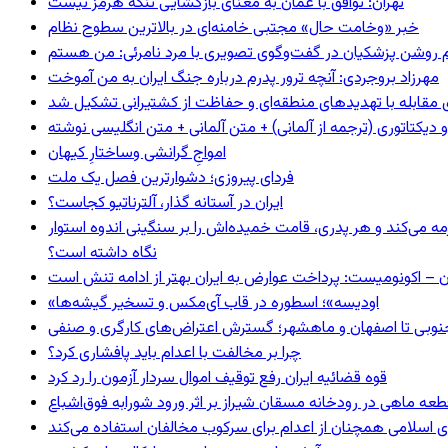
تهران: توافق با عمان به معنای بازگشایی تنگه هرمز نیست
خبر «وخامت حال» مجتبی خامنه‌ای در بالاترین سطوح نظام
مهرزاد بروجردی: آنچه ترور پدرم درباره جنگ ایران به من آموخت
ای مقابله با تهدیدهای منطقه‌ای و حفاظت از کشتیرانی تشکیل شد
و دیکتاتوری (ترجمه از آلمانی) + متن آلمانی + متن انگلیسی نوشته
‌امواجِ گرانشی وساختارِ کیهان
فردای پیروزی؛ دشوارترین فصل یک ملت
ایران در آستانه گذار، آلترناتیو کجاست؟
مه می‌کند و هر پدری، قامت خمیده‌اش را بر سنگینی اندوه استوار
نگاه داشته است؟
ن – اکونومیست: پرداخت عوارض به ایران بهتر از ادامه تنش است
«اودیسه»؛ اسطوره در قاب آی‌مکس و تسخیر گیشه‌ها
نوبی تا اصفهان و ماهشهر؛ گسترش اعتراض‌های کارگری و صنفی
چرا بر مخالفت با اعدام باید پافشاری کرد؟
قوه قضائیه ایران رفع توقیف اموال سردار آزمون را رد کرد
 اسلامی همچنان از اعدام برای سرکوب مخالفان استفاده می‌کند