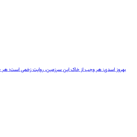
بهروز اسدی: هر وجب از خاک‌ این سرزمین، روایت زخمی است؛ هر خانه‌