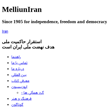
Melliun
Iran
Since 1905 for
independence
,
freedom
and
democrac
Iran
استقرار
حاکميت ملی
هدف نهضت ملی ایران است
راهنما
تماس با ما
درباره ما
بین المللی
معرفی کتاب
اپوزیسیون
- گرد همآئی ها
فرهنگ و هنر
گوناگون