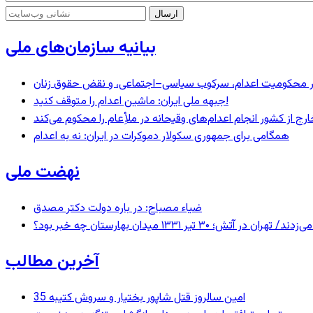
بیانیه سازمان‌های ملی
– در محکومیت اعدام، سرکوب سیاسی–اجتماعی، و نقض حقوق زنان
جبهه ملی ایران: ماشین اعدام را متوقف کنید!
رج از کشور انجام اعدام‌های وقیحانه در ملأِعام را محکوم می‌کند
همگامی برای جمهوری سکولار دموکرات در ایران: نه به اعدام
نهضت ملی
ضیاء مصباح: در باره دولت دکتر مصدق
 ۱۳۳۱ میدان بهارستان چه خبر بود؟
آخرین مطالب
35 امین سالروز قتل شاپور بختیار و سروش کتیبه