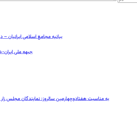
بیانیه مجامع اسلامی ایرانیان 
جبهه ملی ایران-خا
به مناسبت هفتادوچهارمین سالروز: نمایندگان مجلس زار می‌زدند/ تهران در آتش؛ ۳۰ تیر