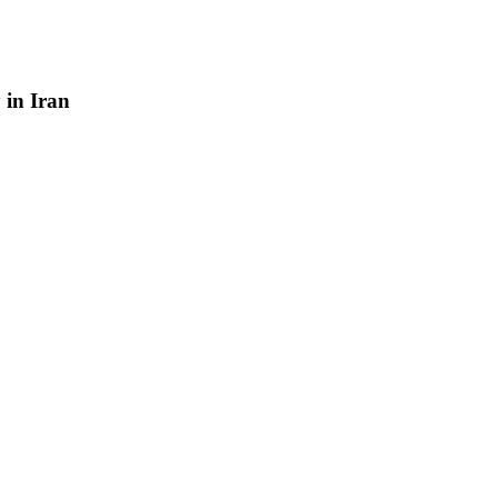
y
in
Iran