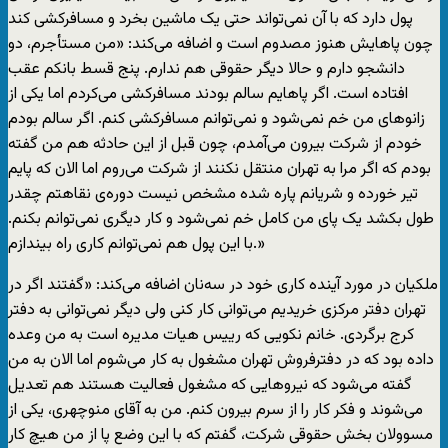
پول دارد که با آن نمی‌تواند حتی یک ماشین بخرد و مسافرکشی کند
چون پاهایش هنوز مصدوم است و اضافه می‌کند: «من مستأجرم، دو
دانشجو دارم و حالا دیگر حقوقی هم ندارم. پنج قسط بانکم عقب
افتاده است. اگر پاهایم سالم بودند مسافرکشی می‌کردم اما یکی از
زانوهای من خم نمی‌شود و نمی‌توانم مسافرکشی کنم. اگر سالم بودم
خودم از شرکت بیرون می‌آمدم، چون قبل از این حادثه هم من گفته
بودم که اگر مرا به تهران منتقل نکنند از شرکت می‌روم اما الان که پایم
تیر خورده و شریانم پاره شده مشخص نیست دوره‌ی نقاهتم چقدر
طول بکشد یک پای من کامل خم نمی‌شود و کار دیگری نمی‌توانم بکنم.
با این پول هم نمی‌توانم کاری راه بیندازم.»
ملکیان در مورد آینده کاری خود در سه‌نان اضافه می‌کند: «گفتند اگر در
تهران دفتر مرکزی خریدیم می‌توانی کار کنی ولی دیگر نمی‌توانی به دفتر
کرج برگردی. خانم نکویی که رییس هیات مدیره است به من وعده
داده بود که در دفترفروش تهران مشغول به کار می‌شوم اما الان به من
گفته می‌شود که نیروهایی که مشغول فعالیت هستند هم تعدیل
می‌شوند و فکر کار را از سرم بیرون کنم. من به آقای منوچهری، یکی از
مسوولان بخش حقوقی شرکت، گفتم که با این وضع پا از من هیچ کار