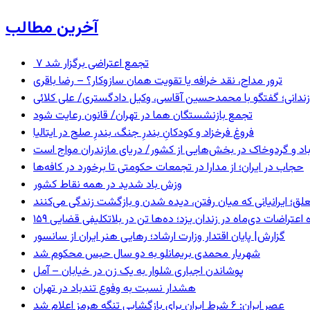
آخرین مطالب
۷ تجمع اعتراضی برگزار شد
ترور مداح، نقد خرافه یا تقویت همان سازوکار؟ – رضا باقری
ندانی؛ گفتگو با محمدحسین آقاسی، وکیل دادگستری/ علی کلائی
تجمع بازنشستگان هما در تهران/ قانون رعایت شود
فروغ فرخزاد و کودکانِ بندرِ جنگ، بندرِ صلح در ایتالیا
اد و گردوخاک در بخش‌هایی از کشور/ دریای مازندران مواج است
حجاب در ایران؛ از مدارا در تجمعات حکومتی تا برخورد در کافه‌ها
وزش باد شدید در همه نقاط کشور
ق؛ ایرانیانی که میان رفتن، دیده شدن و بازگشت زندگی می‌کنند
ده اعتراضات دی‌ماه در زندان یزد؛ ده‌ها تن در بلاتکلیفی قضایی
گزارش| پایان اقتدار وزارت ارشاد؛ رهایی هنر ایران از سانسور
شهریار محمدی بریمانلو به دو سال حبس محکوم شد
پوشاندن اجباری شلوار به یک زن در خیابان – آمل
هشدار نسبت به وفوع تندباد در تهران
عصر ایران: ۶ شرط ایران برای بازگشایی تنگه هرمز اعلام شد