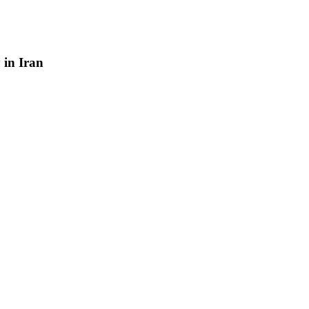
y
in
Iran