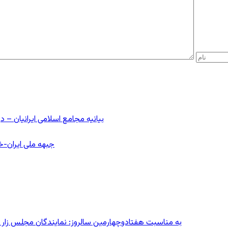
بیانیه مجامع اسلامی ایرانیان 
جبهه ملی ایران-خا
به مناسبت هفتادوچهارمین سالروز: نمایندگان مجلس زار می‌زدند/ تهران در آتش؛ ۳۰ تیر