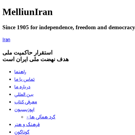
Melliun
Iran
Since 1905 for
independence
,
freedom
and
democrac
Iran
استقرار
حاکميت ملی
هدف نهضت ملی ایران است
راهنما
تماس با ما
درباره ما
بین المللی
معرفی کتاب
اپوزیسیون
- گرد همآئی ها
فرهنگ و هنر
گوناگون