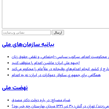
بیانیه سازمان‌های ملی
– در محکومیت اعدام، سرکوب سیاسی–اجتماعی، و نقض حقوق زنان
جبهه ملی ایران: ماشین اعدام را متوقف کنید!
رج از کشور انجام اعدام‌های وقیحانه در ملأِعام را محکوم می‌کند
همگامی برای جمهوری سکولار دموکرات در ایران: نه به اعدام
نهضت ملی
ضیاء مصباح: در باره دولت دکتر مصدق
 ۱۳۳۱ میدان بهارستان چه خبر بود؟