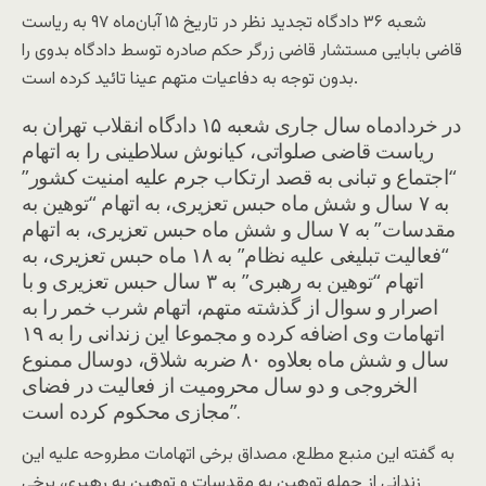
شعبه ۳۶ دادگاه تجدید نظر در تاریخ ۱۵ آبان‌ماه ۹۷ به ریاست
قاضی بابایی مستشار قاضی زرگر حکم صادره توسط دادگاه بدوی را
بدون توجه به دفاعیات متهم عینا تائید کرده است.
در خردادماه سال جاری شعبه ۱۵ دادگاه انقلاب تهران به
ریاست قاضی صلواتی، کیانوش سلاطینی را به اتهام
“اجتماع و تبانی به قصد ارتکاب جرم علیه امنیت کشور”
به ۷ سال و شش ماه حبس تعزیری، به اتهام “توهین به
مقدسات” به ۷ سال و شش ماه حبس تعزیری، به اتهام
“فعالیت تبلیغی علیه نظام” به ۱۸ ماه حبس تعزیری، به
اتهام “توهین به رهبری” به ۳ سال حبس تعزیری و با
اصرار و سوال از گذشته متهم، اتهام شرب خمر را به
اتهامات وی اضافه کرده و مجموعا این زندانی را به ۱۹
سال و شش ماه بعلاوه ۸۰ ضربه شلاق، دوسال ممنوع
الخروجی و دو سال محرومیت از فعالیت در فضای
مجازی محکوم کرده است”.
به گفته این منبع مطلع، مصداق برخی اتهامات مطروحه علیه این
زندانی از جمله توهین به مقدسات و توهین به رهبری، برخی