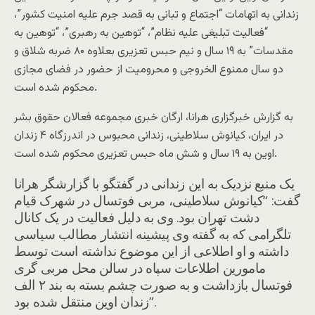
زندانی به اتهامات “اجتماع و تبانی به قصد جرم علیه امنیت کشور”،
“فعالیت تبلیغی علیه نظام”، “توهین به رهبری”، “توهین به
مقدسات” به ۱۹ سال و نیم حبس تعزیری بعلاوه ۸۰ ضربه شلاق و
دو سال ممنوع الخروجی و محرومیت از حضور در فضای مجازی
محکوم شده است.
به گزارش خبرگزاری هرانا، ارگان خبری مجموعه فعالان حقوق بشر
در ایران، کیانوش سلاطینی، زندانی محبوس در اندرزگاه ۴ زندان
اوین به ۱۹ سال و شش ماه حبس تعزیری محکوم شده است.
یک منبع نزدیک به این زندانی در گفتگو با گزارشگر هرانا
گفت: “کیانوش سلاطینی، مربی فوتسال در شهرک قیام
دشت تهران بود. وی به دلیل فعالیت در یک کانال
تلگرامی که به گفته وی پیشینه انتشار مطالب سیاسی
داشته و او اطلاعی از این موضوع نداشته است توسط
مامورین اطلاعات سپاه در سالن محل مربی گری
فوتسال بازداشت و به صورت چشم بسته به بند ۲ الف
زندان اوین منتقل شده بود”.