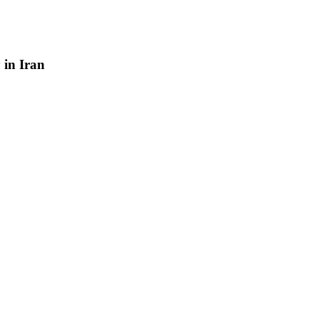
y
in
Iran