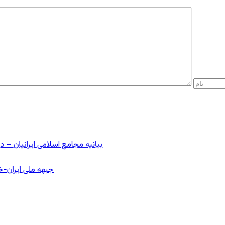
بیانیه مجامع اسلامی ایرانیان 
جبهه ملی ایران-خا