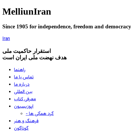
Melliun
Iran
Since 1905 for
independence
,
freedom
and
democrac
Iran
استقرار
حاکميت ملی
هدف نهضت ملی ایران است
راهنما
تماس با ما
درباره ما
بین المللی
معرفی کتاب
اپوزیسیون
- گرد همآئی ها
فرهنگ و هنر
گوناگون