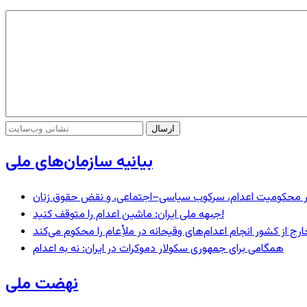
بیانیه سازمان‌های ملی
– در محکومیت اعدام، سرکوب سیاسی–اجتماعی، و نقض حقوق زنان
جبهه ملی ایران: ماشین اعدام را متوقف کنید!
رج از کشور انجام اعدام‌های وقیحانه در ملأِعام را محکوم می‌کند
همگامی برای جمهوری سکولار دموکرات در ایران: نه به اعدام
نهضت ملی