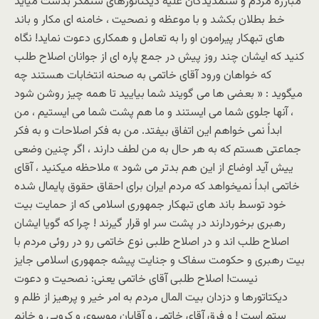
مبارزه مردم و ستمديدگان عليه ديکتاتورهای ستمگر بدست ميايد
خط بطلان بکشد و با موعظه و نصحيت ، خامنه ای مکار و باند
های تبهکار پيرامون او را به تعامل و همکاری دعوت نمايد! نگاه
کنيد که ايشان چند روز پيش در جمع پاره ای از جوانان اصلاح طلب
که خواهان ورود آقای خاتمی به صحنه انتخابات هستند چه
ميگويد : « بعضی ها می گويند شما بياييد تا همه چيز روشن شود
، آنها جلوی شما می ايستند و ما هم پشت شما می ايستيم ، من
ابداً نمی خواهم اين اتفاق بيفتد. من به فکر اصلاحات و به فکر
جماعتی هستم که به هر حال به من لطف دارند ، اگر چنين وضعی
ييش آيد اوضاع از اين هم بدتر می شود » ملاحظه ميکنيد ، آقای
خاتمی ابداً نميخواهد که مردم ايران برای احقاق حقوق پايمال شده
خود توسط باند های تبهکار جمهوری اسلامی که از حمايت بيت
رهبری برخوردارند در پشت سر او قرار گيرند ! چرا که گويا ايشان
اصلاح طلب اند و در اصلاح طلبی نوع خاتمی رو در روئی مردم با
بيت رهبری و حکومت سفاک و جنايت پيشه جمهوری اسلامی جايز
نيست! اصلاح طلبی آقای خاتمی يعنی: نصحيت و دعوت
ديکتاتورها و دزدان بيت المال مردم به امر خير و پرهيز از ظلم و
ستم است ! و فرق آقای خاتمی و آقايان موسوی و کروبی و خانم