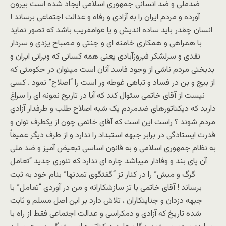
ضدملی و ضد انسانی جمهوری اسلامی ايجاد شده است بيرون
آورده و مردم ايران را به آزادی و رفاه و عدالت اجتماعی برساند !
انسان چقدر بايد ساده انديش و يا عوامفريب باشد که تصور نمايد
با همراهی و همکاری خامنه ای و جنتی و مصباح يزدی و سردار
نقدی و سرلشکر فيروزآبادی يعنی همه کسانی که ويرانی ايران و
بدبختی مردم ناشی از وجود فاسد آنان است ميتوان در حکومتی که
از بيج و بن در فساد و تباهی غوطه ور است را “اصلاح” نمود . کسی
نيست از آقای خاتمی سئوال کند که آيا در تاريخ نمونه ای را سراغ
داريد که ديکتاتورهای ضدمردم يک شبه اصلاح طلب و طرفدار آزادی
مردم شوند ؟ راست اين است که آقای خاتمی چون از يکطرف توان و
قدرت ايستادگی در برابر جبهه استبداد را ندارد و از طرف ديگر عميقاً
به نظام جمهوری اسلامی و به قانون اساسی تبعيض آميز و ضد ملی
آن پای بند و وفادار ميباشد چاره ای ندارد که تئوری جديد “تعامل
گرگ و ميش” را در کنار تز “گفتگوی تمدنها” بنام خود به ثبت
برساند ! آقای خاتمی با تز سازشکارانه و من در آوردی “تعامل” با
جبهه دزدان و جنايتکاران ، تلاش دارد بر اين اصل مسلم و ثابت
شده تاريخ که آزادی و دمکراسی و عدالت اجتماعی فقط از راه با