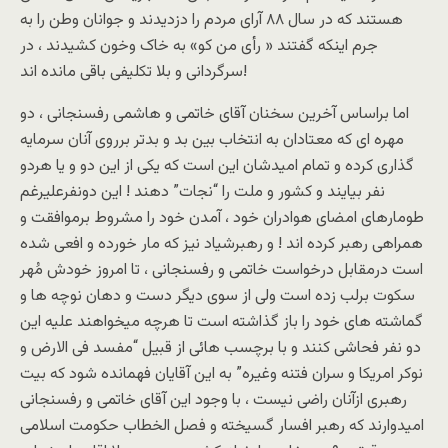
هستند که در سال ۸۸ آرای مردم را دزديدند و جوانان وطن را به
جرم اينکه گفتند « رأی من کو» به خاک وخون کشيدند ، در
سرگردانی و بلا تکليفی باقی مانده اند!
اما براساس آخرين سخنان آقای خاتمی و هاشمی رفسنجانی ، دو
مهره ای که معتادان به انتخاب بين بد و بدتر برروی آنان سرمايه
گذاری کرده و تمام اميدشان اين است که يکی از اين دو و يا هردو
نفر بيايند و کشور و ملت را “نجات” دهند ! اين دونفرعليرغم
طومارهای امضای هوادران خود ، آمدن خود را مشروط برموافقت و
همراهی رهبر کرده اند ! و رهبرشياد نيز که مار خورده و افعی شده
است درمقابل درخواست خاتمی و رفسنجانی ، تا امروز خودش مُهر
سکوت برلب زده است ولی از سوی ديگر دست و دهان نوچه ها و
گماشته های خود را باز گذاشته است تا هرچه ميخواهند عليه اين
دو نفر فحاشی کنند و با برچسب هائی از قبيل “مفسد فی الارض و
نوکر امريکا و سران فتنه وغيره” به اين آقايان فهمانده شود که بيت
رهبری ازآنان راضی نيست ، با وجود اين آقای خاتمی و رفسنجانی
اميدوارند که رهبر افسار گسيخته و فصل الخطاب حکومت اسلامی