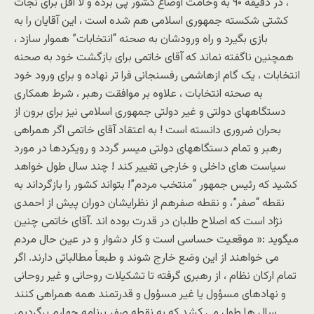
، در دقيقه ۹۰ به وخامت اوضاع کشور پی برده و لا اقل برای نجات
کشتی شکسته جمهوری اسلامی هم شده است ، اين آقايان را به
بازی بگيرد و راه ورودشان به صحنه “انتخابات” هموار سازد ،
همچنين ناگفته نماند که آقای خاتمی برای بازگشت خود به صحنه
انتخابات ، يک گام ازهاشمی رفسنجانی فرا تر نهاده و برای ورود خود
به صحنه انتخابات ، علاوه بر موافقت رهبر ، شرط همکاری
دستگاههای دولتی و غير دولتی جمهوری اسلامی نيز برای برون از
بحران ضروری دانسته است ! به اعتقاد آقای خاتمی اگر همراهی
رهبر و تمام دستگاههای دولتی ميسر گردد و رويکردها در مورد
سياست های داخلی و خارجی تغيير کند ! چند سال طول خواهد
کشيد که رئيس جمهور “منتخب مردم”! بتواند کشور را بازگرداند به
نقطه “صفر”، و نقطه صفرهم از نظرايشان دوران پيش از احمدی
نژاد است که اصلاح طلبان در قدرت بوده اند .آقای خاتمی چنين
ميگويد :« موقعيت حساسی است و کار دشوار و در عين حال مردم
می خواهند از اين وضع خارج شوند و طبعاً مطالباتی دارند. اگر
تمام ارکان نظام ، از رهبری گرفته تا تشکيلات روحانی و غير روحانی
و نهادهای مسؤول يا غير مسؤول و قدرتمند همه همراهی کنند
سال ها طول می کشد که به نقطه صفر برنامه چهارم برگرديم،