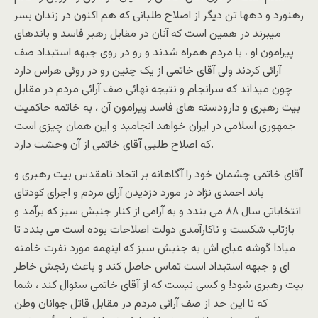
رهنورد و دهها تن ديگر از اصلاح طلبانی که هم اکنون در زندان بسر
ميبرند در همين است که آنان در مقابل رهبر فاسد و باندهای
پيرامون او ، با مردم همراه شدند و رو در روی جبهه استبداد صف
آرائی کردند ولی آقای خاتمی از يک چنين رو در روئی هراس دارد
چون ميداند که سرانجام و نتيجه نهائی صف آرائی مردم در مقابل
بيت رهبری و دارودسته های فاسد پيرامون آن ، به خاتمه حاکميت
جمهوری اسلامی در ايران خواهد انجاميد و اين همان چيزی است
که اصلاح طلبی آقای خاتمی از آن وحشت دارد.
آقای خاتمی چشمان خود را آگاهانه بر اتحاد نامقدس بيت رهبری و
باند احمدی نژاد در مورد دزديدن آرای مردم و اجرای کودتای
انتخاباتی سال ۸۸ می بندد و به آرامی از کنار جنبش سبز که برآمد و
بازتاب شکست و ناکارآمدی دولت اصلاحات بوده است می بندد تا
مبادا گوشه عبای اش به جنبش سبز که اينهمه مورد نفرت خامنه
ای و جبهه استبداد است تماس حاصل کند و باعث رنجش خاطر
بيت رهبری شود! و کسی نيست که از آقای خاتمی سئوال کند ، شما
که تا اين حد از صف آرائی مردم در مقابل قاتل جوانان وطن