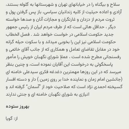
سلاح و بيگناه را در خيابانهای تهران و شهرستانها به گلوله بستند،
آزادی و اعاده حيثيت از کليه زندانيان سياسی، باز پس گرفتن پول و
ثروت مردم از دزدان و غارتگران و مجازات آنان و صدها خواسته
ديگر ، حداقل هائی است که از طرف مردم ايران از رئيس جمهور
جديد حکومت اسلامی در خواست خواهد شد . فصل الخطاب
حکومت اسلامی نيز اين را بخوبی ميداند و با سکوت حيله گرانه
خود در مقابل تقاضای تعامل و همکاری که از جانب آقای خاتمی و
رفسنجانی مطرح شده است ، عملاٍ شورای نگهبان خويش را مأمور
پاسخگوئی به درخواست اين آقايان نموده است، و چنين بنظر
ميرسد که در اين روزها مهمترين دغدغه فکری سيدعلی خامنه ای
(جانشين امام زمان و نماينده خدا بر روی زمين ) دار و دسته افسار
گسيخته احمدی نژاد است که صلاحيت خود از “آسمان” گرفته اند و
نيازی به شورای نگهبان خامنه ای و جنتی ندارند!
بهروز ستوده
از: گویا