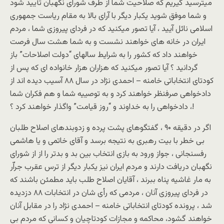
ميترسيد گيريم که صلاحيت شما از طرف شورای نگهبان تأييد شود
و شما موفق شويد يکبار ديگر با آرای بالا به مقام رياست جمهوری
اسلامی نائل آييد ، آيا تصور ميکنيد که در فردای پيروزی شما ، مردم
ايران در خانه های خواهند نشست و به شما هشت سال فرصت
خواهند داد که کشور را به شرايط سالهای “دولت اصلاحات” باز
گردانيد ؟ آيا تصور ميکنيد که هزاران هزار خانواده ای که پس از
کودتای انتخاباتی خامنه – احمدی نژاد در سال ۸۸ آسيب ديده اند از
دادخواهی صرفنظر خواهند کرد و به توصييه شما و هم فکران شما
، دادخواهی را به خداوند و “روز قيامت” واگذار خواهند کرد ؟!
اگر در دقيقه ۹۰ ، گفتگوهای پشت پرده و زدوبندهای اصلاح طلبان
بی خطر با بيت رهبری به نتيجه برسد و آقای خاتمی و يا هاشمی
رفسنجانی ، جواز ورود به بازی انتخاب بين بد و بدتر را از از شورای
نگهبان دريافت دارند و مردم ايران نيز يکبار ديگر از ترس عقرب جراّر
به مار غاشيه پناه ببرند ، آقايان اصلاح طلب بايد مطمئن باشند که
در فردای پيروزی آنان ، مردمی که رأی شان در انتخابات ۸۸ دزديده
شد ، پرونده کودتای انتخاباتی خامنه – احمدی نژاد را در مقابل آنان
خواهند گشود، محاکمه و مجازات کودتاچيان و کسانی که مردم بی