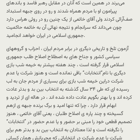
می‌برند در همين است که آنان در مقابل رهبر فاسد و باندهای
پيرامون او با مردم همراه شدند و رو در روی جبهه استبداد
صف‌آرائی کردند ولی آقای خاتمی از يک چنين رو در روئی هراس دارد
چون می‌داند که سرانجام و نتيجه نهائی آن به خاتمه حاکميت
جمهوری اسلامی در ايران خواهد انجاميد.
آزمون تلخ و تاريخی ديگری در برابر مردم ايران ، احزاب و گروههای
سياسی کشور و جناح های به اصطلاح اصلاح طلب جمهوری
اسلامی قرار گرفته است ، چند هفته بيشتر به خيمه شب بازی
ديگری با نام”انتخابات” باقی نمانده است و هنوز شرکت يا عدم
شرکت دراين خيمه شب بازی برای بسياری از مردم جان به لب
رسيده ای که طی ۳۴ سال گذشته به انتخاب بين بد و بدتر عادت
کرده اند و يا بهتر بگويم عادت داده شده اند ، در هاله ای از ترديد و
ابهام قرار دارد ، چرا که تنها اميد و برگ برنده جبهه ی ازهم
گسيخته و چند پاره ی اصلاح طلبان ، يعنی آقای خاتمی ، هنوز
تصميم قطعی خود را مبنی بر حضور و يا عدم حضور در “انتخابات”
را نگرفته است و لذا معتادان به انتخاب بين بد و بدتر هم برای
شرکت يا عدم شرکت در انتخاباتی که مجريانش همان کسانی