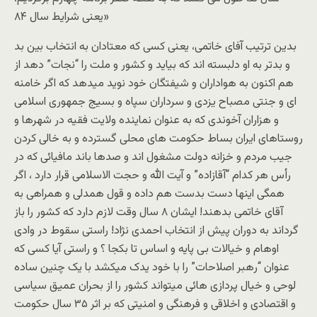
يعنی شرايط سال ۸۴»
بدين ترتيب آفای خاتمی، يعنی کسی که معتادان به انتخاب بين بد
و بدتر به او دلبسته اند که بيايد و کشور و ملت را “نجات” دهد از
هم اکنون به هواداران و شيفتگان خود نويد ميدهد که اگر خامنه
ای و جنتی مصباح يزدی و سرداران سپاه و بسيج جمهوری اسلامی
و هزاران آخوندی که به عنوان نماينده ولايت فقيه در شهرها و
روستاهای ايران بساط حکومت های محلی گسترده و به خالی کردن
جيب مردم و خزانه دولت مشغول اند و صدها باند مافيائی که در
رأس هر کدام “آقازاده” و آيت الله و حجت الاسلامی قرار دارد ، اگر
همگی اينها دست بدست هم داده و قول همدلی و همراهی به
آقای خاتمی بدهند! ايشان ۸ سال وقت لازم دارد که کشور را باز
گرداند به دوران پيش از انتخاب احمدی نژاد! راستی سقوط در وادی
اوهام و خيالات بی پايه و اساس تا بکجا ؟ و راستی آيا کسی که
عنوان “رهبر اصلاحات” را با خود يدک ميکشد با يک چنين ساده
لوحی و خيال پردازی هائی ميتواند کشور را از بحران عميق سياسی
و اقتصادی و اخلاقی و فرهنگی و امنيتی که بر اثر ۳۵ سال حکومت