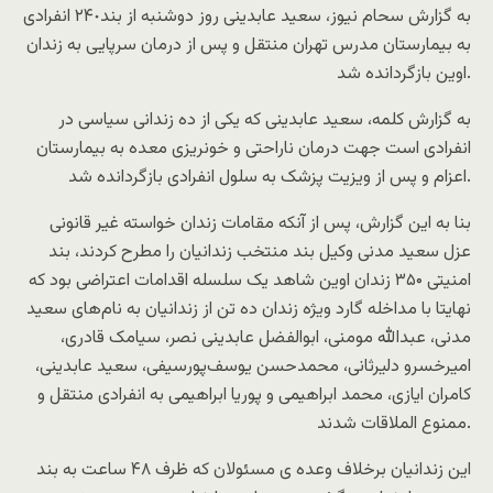
به گزارش سحام نیوز، سعید عابدینی روز دوشنبه از بند٢۴٠ انفرادی
به بیمارستان مدرس تهران منتقل و پس از درمان سرپایی به زندان
اوین بازگردانده شد.
به گزارش کلمه، سعید عابدینی که یکی از ده زندانی سیاسی در
انفرادی است جهت درمان ناراحتی و خونریزی معده به بیمارستان
اعزام و پس از ویزیت پزشک به سلول انفرادی بازگردانده شد.
بنا به این گزارش، پس از آنکه مقامات زندان خواسته غیر قانونی
عزل سعید مدنی وکیل بند منتخب زندانیان را مطرح کردند، بند
امنیتی ۳۵۰ زندان اوین شاهد یک سلسله اقدامات اعتراضی بود که
نهایتا با مداخله گارد ویژه زندان ده تن از زندانیان به نام‌های سعید
مدنی، عبدالله مومنی، ابوالفضل عابدینی نصر، سیامک قادری،
امیرخسرو دلیرثانی، محمدحسن یوسف‌پورسیفی، سعید عابدینی،
کامران ایازی، محمد ابراهیمی و پوریا ابراهیمی به انفرادی منتقل و
ممنوع الملاقات شدند.
این زندانیان برخلاف وعده ی مسئولان که ظرف ۴۸ ساعت به بند