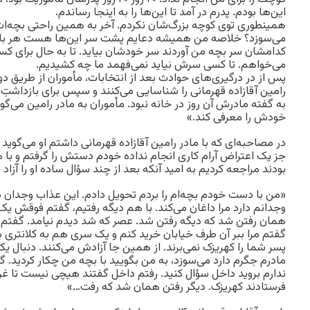
این‌ها بودم. پدرم در آمد تا این‌ها را به اینجا رساندم.
همینطوری توی کوچه بزرگ‌شان نکردم. آخر به همین راحتی بچه‌ا
می‌سوزد؟ خلاصه من همیشه دعایم پشت سر این‌ها هست هر بلایی
کدامشان سر بچه من آوردند سر خودشان بیاید. تا به حال برای کس
می‌خواهم. تا کسی سرش نیاید نمی‌فهمد ما چه کشیدیم.
پس از در درگیری‌های حوادث بعد از انتخابات، مأموران از طریق د
رامین آقازاده قهرمانی را شناسایی می‌کنند و سپس برای بازداشتِ ا
به گفته مادرش آن روز در خانه نبود. مأموران به مادر رامین می‌گو
خودش را معرفی کند.»
در مصاحبه‌ای که با مادر رامین آقازاده قهرمانی داشتم او می‌گوید 
جز یک اعتراض آرام کاری انجام نداده خودم دستش را گرفتم و با 
بودند مراجعه کردیم به امید آنکه بعد از چند سؤال ساده او را آزاد م
«من با دست خودم بچه‌ام را بردم تحویل دادم. این عذاب وجدان دا
وجدانم دارد مرا داغان می‌کند. با هم دیگه رفتیم، گفتم فوقش یک 
همان رفتن شد که دیگه رفتن شد. عصر که شد دیدم نیامد. گفتم بگ
گفتم مرا ببر آن طرف خیابان خرید کنم و یک سری هم به کلانتری 
پسر شما را کهریزک نمی‌برند. از همین جا آزادش می‌کنند. دنبال 
مادرم جگرم دارد می‌سوزد، به من بگویید با بچه من چکار کردید. 
ندارم بروید داخل سؤال کنید. رفتم داخل گفتند هیچی نیست تا غر
فرستادند کهریزک. دیگر رفتن همان شد که رفت…»