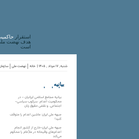
استقرار
حاکميت
هدف نهضت ملی 
است
شنبه, ۱۷ مرداد , ۱۴۰۵ |
خانه
نهضت ملی
سازمان‌
بیانیه
سازمان‌های
ملی
بیانیه مجامع اسلامی ایرانیان – در
محکومیت اعدام، سرکوب سیاسی–
اجتماعی، و نقض حقوق زنان
جبهه ملی ایران: ماشین اعدام را متوقف
کنید!
جبهه ملی ایران-خارج از کشور انجام
اعدام‌های وقیحانه در ملأِعام را محکوم
می‌کند