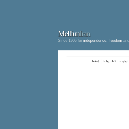
Melliun
Iran
Since 1905 for
independence
,
freedom
an
درباره ما
تماس با ما
راهنما