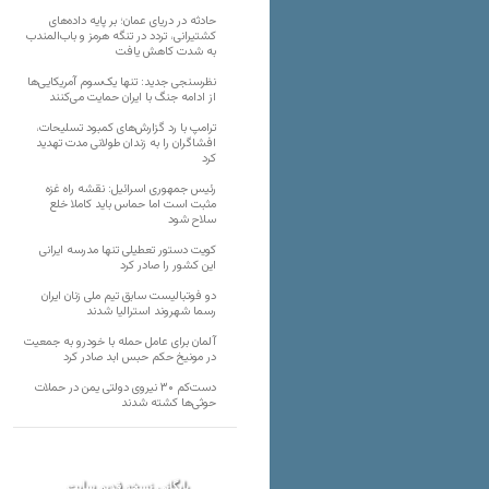
حادثه در دریای عمان؛ بر پایه داده‌های
کشتیرانی، تردد در تنگه هرمز و باب‌المندب
به شدت کاهش یافت
نظرسنجی جدید: تنها یک‌سوم آمریکایی‌ها
از ادامه جنگ با ایران حمایت می‌کنند
ترامپ با رد گزارش‌های کمبود تسلیحات،
افشاگران را به زندان طولانی مدت تهدید
کرد
رئیس‌ جمهوری اسرائیل: نقشه راه غزه
مثبت است اما حماس باید کاملا خلع
سلاح شود
کویت دستور تعطیلی تنها مدرسه ایرانی
این کشور را صادر کرد
دو فوتبالیست سابق تیم ملی زنان ایران
رسما شهروند استرالیا شدند
آلمان برای عامل حمله با خودرو به جمعیت
در مونیخ حکم حبس ابد صادر کرد
دست‌کم ۳۰ نیروی دولتی یمن در حملات
حوثی‌ها کشته شدند
بایگانی نسخه قدیم سایت