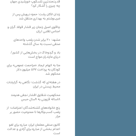
قدرت‌مندترین تلسکوپ خورشیدی جهان
چه چیزی را آشکار کرد؟
زندان لاکان رشت؛ حمزه درویش پس از
ضرب‌وشتم به بهداری منتقل شد
چاقوی اصیل زنجان زیر فشار فولاد گران و
اجناس تقلبی ارزان
مشهد؛ ۲۰ برابر شدن پلمب واحدهای
صنفی نسبت به سال گذشته
باد و گردوخاک در بخش‌هایی از کشور/
دریای مازندران مواج است
متا به اتهام ایجاد «مزاحمت عمومی» برای
کودکان به پرداخت ۵۶۷ میلیون دلار
محکوم شد
در هفته‌ای که گذشت؛ نگاهی به گزارشات
محیط زیستی در ایران
محکومیت شقایق افشار نجفی هنرمند
۱۸ساله قزوینی به ۹سال حبس
رنج خانواده‌های کشته‌شدگان اعتراضات؛ از
پلمب کسب‌وکارها تا ممنوعیت حضور بر
مزار
کانون صنفی معلمان ایران: مبارزه برای لغو
اعدام بخشی از مبارزه برای آزادی و عدالت
است