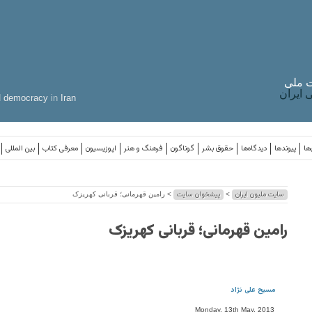
 ملی
ایران
d
democracy
in
Iran
ها
پیوندها
دیدگاه‌ها
حقوق بشر
گوناگون
فرهنگ و هنر
اپوزیسیون
معرفی کتاب
بین المللی
سایت ملیون ایران
پیشخوان سایت
>
> رامین قهرمانی؛ قربانی کهریزک
رامین قهرمانی؛ قربانی کهریزک
مسیح علی نژاد
Monday, 13th May, 2013