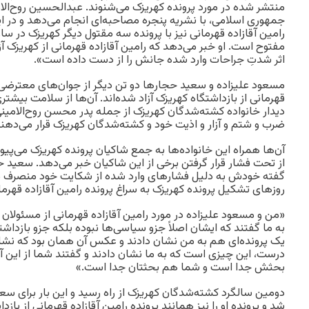
منتشر شده در مورد پرونده کهریزک می‌شنوند. عبدالحسین روح‌الام
جمهوری اسلامی، با نشریه پنجره مصاحبه‌ای انجام می‌دهد و در ا
رامین آقازاده قهرمانی نیز با پرونده سه مقتول دیگر کهریزک در 
مفتوح است. او خبر می‌دهد که رامین آقازاده قهرمانی از کهریزک آزا
اثر شدتِ جراحات وارد شده جانش را از دست داده است».
مسعود علیزاده و سعید حجارها دو تن دیگر از جوان‌های معترضی 
قهرمانی از بازداشتگاه کهریزک آزاد شده‌اند. آن‌ها از سلامت بیشتر
دیدار خانواده کشته‌شدگان کهریزک از جمله پدر محسن روح‌الامینی م
ضرب و شتم و آزار و اذیت خود و کشته‌شدگان کهریزک قرار می‌دهند
آن‌ها همراه این خانواده‌ها به جمع شاکیان پرونده کهریزک می‌پیون
از تحت فشار قرار گرفتن برخی از این شاکیان خبر می‌دهد. سعید حج
گفته خودش به دلیل فشارهای وارد شده از شکایت خود منصرف 
روزهای تشکیل پرونده کهریزک به سراغ پرونده رامین آقازاده قهرما
«من و مسعود علیزاده در مورد رامین آقازاده قهرمانی از مسئولان 
به ما گفتند که ایشان اصلاً جزو سیاسی‌ها نبوده بلکه جزو بازداشت
یک پرونده‌ای هم به من نشان دادند و عکس آن همان بود که نشان
درست، این چیزی است که به ما نشان دادند و گفتند شما از این آد
بحثش جدا است و شما هم بحثتان جدا است.»
دومین سالگرد کشته‌شدگان کهریزک از راه رسید و این بار برای سع
شد و پرونده او را نیز همانند پرونده رامین آقازاده قهرمانی از ب