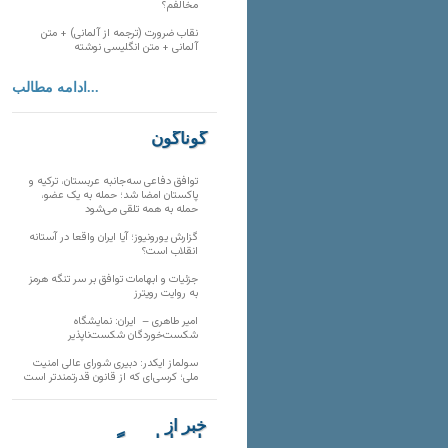
مخالفم؟
نقاب ضرورت (ترجمه از آلمانی) + متن
آلمانی + متن انگلیسی نوشته
ادامه مطالب...
گوناگون
توافق دفاعی سه‌جانبه عربستان، ترکیه و
پاکستان امضا شد؛ حمله به یک عضو،
حمله به همه تلقی می‌شود
گزارش یورونیوز؛ آیا ایران واقعا در آستانه
انقلاب است؟
جزئیات و ابهامات توافق بر سر تنگه هرمز
به روایت رویترز
امیر طاهری – ایران: نمایشگاه
شکست‌خوردگان شکست‌ناپذیر
سولماز ایکدر: دبیری شورای عالی امنیت
ملی؛ کرسی‌ای که از قانون قدرتمندتر است
خبر از
تارنماهای دیگر