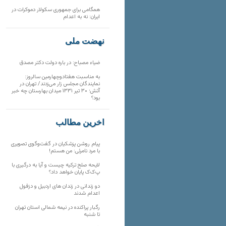
همگامی برای جمهوری سکولار دموکرات در
ایران: نه به اعدام
نهضت ملی
ضیاء مصباح: در باره دولت دکتر مصدق
به مناسبت هفتادوچهارمین سالروز:
نمایندگان مجلس زار می‌زدند/ تهران در
آتش؛ ۳۰ تیر ۱۳۳۱ میدان بهارستان چه خبر
بود؟
آخرین مطالب
پیام روشن پزشکیان در گفت‌و‌گوی تصویری
با مرد نامرئی: من هستم!
لایحه صلح ترکیه چیست و آیا به درگیری با
پ‌ک‌ک پایان خواهد داد؟
دو زندانی در زندان های اردبیل و دزفول
اعدام شدند
رگبار پراکنده در نیمه شمالی استان تهران
تا شنبه