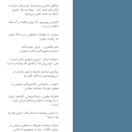
توافق دفاعی سه‌جانبه عربستان، ترکیه و
پاکستان امضا شد؛ حمله به یک عضو،
حمله به همه تلقی می‌شود
گزارش یورونیوز؛ آیا ایران واقعا در آستانه
انقلاب است؟
جزئیات و ابهامات توافق بر سر تنگه هرمز
به روایت رویترز
امیر طاهری – ایران: نمایشگاه
شکست‌خوردگان شکست‌ناپذیر
سولماز ایکدر: دبیری شورای عالی امنیت
ملی؛ کرسی‌ای که از قانون قدرتمندتر است
برگزاری مراسم یادبود شاپور بختیار در
سی‌وپنجمین سالگرد قتل او
شهر در خاموشی؛ قبض‌های نجومی و
موتور برق یک میلیارد تومانی
فرشاد مؤمنی: شوک‌درمانی، اقتصاد ایران
را به بهشت مافیا و دلالان تبدیل کرده
است
از «خیبر یونایتد» محمدباقر خرازی چه به
یاد داریم؟
بازنشر نوشته معروف مصطفی رحیمی در
دوران انقلاب: چرا با جمهوری اسلامی