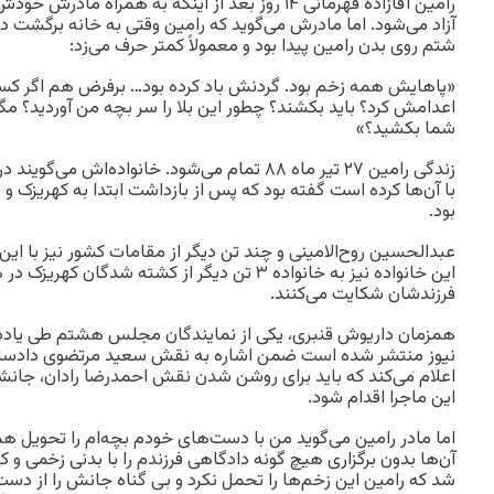
رامین آقازاده قهرمانی ۱۴ روز بعد از اینکه به همراه 
آزاد می‌شود. اما مادرش می‌گوید که رامین وقتی به خانه برگشت دیگ
شتم روی بدن رامین پیدا بود و معمولاً کمتر حرف می‌زد:
«پاهایش همه زخم بود. گردنش باد کرده بود… برفرض هم اگر کسی
اعدامش کرد؟ باید بکشند؟ چطور این بلا را سر بچه من آوردید؟ مگر
شما بکشید؟»
زندگی رامین ۲۷ تیر ماه ۸۸ تمام می‌شود. خانواده‌ا
با آن‌ها کرده است گفته بود که پس از بازداشت ابتدا به کهریزک 
بود.
عبدالحسین روح‌الامینی و چند تن دیگر از مقامات کشور نیز با این خ
این خانواده نیز به خانواده ۳ تن دیگر از کشته شد
فرزندشان شکایت می‌کنند.
همزمان داریوش قنبری، یکی از نمایندگان مجلس هشتم طی یاددا
نیوز منتشر شده است ضمن اشاره به نقش سعید مرتضوی دادستان
اعلام می‌کند که باید برای روشن شدن نقش احمدرضا رادان، جانشی
این ماجرا اقدام شود.
اما مادر رامین می‌گوید من با دست‌های خودم بچه‌ام را تحویل هم
آن‌ها بدون برگزاری هیچ گونه دادگاهی فرزندم را با بدنی زخمی و کب
شد که رامین این زخم‌ها را تحمل نکرد و بی گناه جانش را از دست 