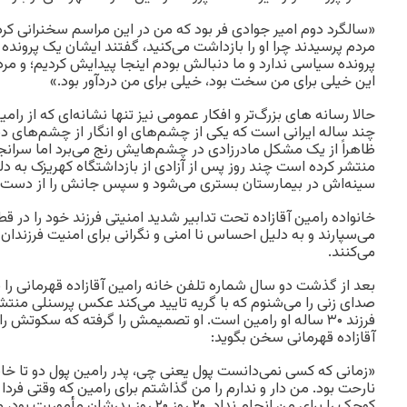
«سالگرد دوم امیر جوادی فر بود که من در این مراسم سخنرانی ک
مردم پرسیدند چرا او را بازداشت می‌کنید، گفتند ایشان یک پرونده 
پرونده سیاسی ندارد و ما دنبالش بودم اینجا پیدایش کردیم؛ و مردم
این خیلی برای من سخت بود، خیلی برای من دردآور بود.»
حالا رسانه های بزرگ‌تر و افکار عمومی نیز تنها نشانه‌ای که از 
چند ساله ایرانی است که یکی از چشم‌های او انگار از چشم‌های 
ظاهراً از یک مشکل مادرزادی در چشم‌هایش رنج می‌برد اما سرانج
منتشر کرده است چند روز پس از آزادی از بازداشتگاه کهریزک به د
سینه‌اش در بیمارستان بستری می‌شود و سپس جانش را از دست 
می‌سپارند و به دلیل احساس نا امنی و نگرانی برای امنیت فرزندان
می‌کنند.
بعد از گذشت دو سال شماره تلفن خانه رامین آقازاده قهرمانی را
صدای زنی را می‌شنوم که با گریه تایید می‌کند عکس پرسنلی منتش
فرزند ۳۰ ساله او رامین است. او تصمیمش را گرفته که سکوتش 
آقازاده قهرمانی سخن بگوید:
«زمانی که کسی نمی‌دانست پول یعنی چی، پدر رامین پول دو تا خ
نارحت بود. من دار و ندارم را من گذاشتم برای رامین که وقتی فردا 
کوچک را برای من انجام نداد. ۲۰ روز ۲۰ روز 