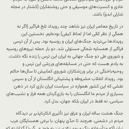
عادی و کنسرت‌های موسیقی و حتی روشنفکران (کشتار در مجله
شارلی ابدو) باشد.
در تاریخ معاصر ایران نیز شاهد چند رویداد تلخ فراگیر (اگر نه
همگی از نظر کمّی اما از لحاظ کیفی) بود‌ه‌ایم. نخستین این
رویداد‌ها بی‌تردید جنگ‌های ایران و روسیه بود. پس از آن ترسی
فراگیر از همسایه شمالی مستولی شد. دو بار حمله نیرو‌های روسیه
و شوروی طی دو جنگ جهانی به ایران این ترس را زنده نگه داشت.
به یادم هست که حتی در مسابقه‌های ورزشی این ترس و
روحیه‌باختگی در برابر ورزشکاران شوروی کمابیش تا سال‌ها حاکم
بود. رویداد انقلاب مشروطه و پشتیبانی انگلستان از آن و سپس
نقشی که این کشور همواره در سیاست ایران بازی کرد در ذهن
بسیاری از مردم ما انگلستان را به بازی‌گردان همه فراز و نشیب‌های
سیاسی، نه فقط در ایران بلکه جهان، بدل کرد.
جنگ هشت ساله ایران و عراق نیز تأثیری انکارناپذیر بر دیدگاه
مردم در دشمنی، هرچند تا حدّی پنهان، با برخی همسایگان عرب
زبان (که متأسفانه رنگ و بوی نژادی نیز به خود می‌گیرد) گذاشته که