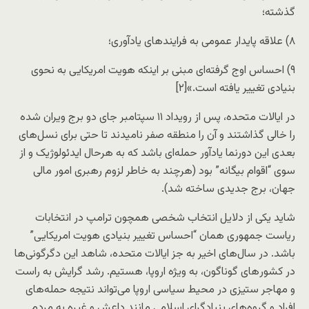
گذشته؛
۸) علاقه پایدار عمومی به فرایند‌های یادآوری؛
۹) احساس اوج گرفته‌ای مبنی بر اینکه هویت امریکایی به نحوی
بنیادی تغییر یافته است.»[۲]
در ایالات متحده، پس از رویداد ۱۱ سپتامبر جای دو برج ویران شده
را خالی گذاشتند و آن را منطقه صفر نامیدند تا حتی برای نسل‌های
بعدی این دورنما یادآور حمله‌ای باشد که به هرحال ایدئولوژیک و از
سوی “اقوام بیگانه” بود (هرچند به خاطر لزوم رهبری امور مالی
جهان، برج جدیدی ساخته شد).
شاید یکی از دلایل انتخاب شخصی همچون ترامپ در انتخابات
ریاست جمهوری همان “احساس تغییر بنیادی هویت امریکایی”
باشد. در سال‌های اخیر به جز ایالات متحده، شاهد این دگرگونی‌ها
در کشور‌های گوناگون، به ویژه اروپا، هستیم. رشد گرایش به راست
و مهاجر ستیزی در محیط سیاسی اروپا می‌تواند نتیجه حمله‌های
افراد و گروه‌های بنیادگرای اسلامی مانند داعش و غیره به مردم