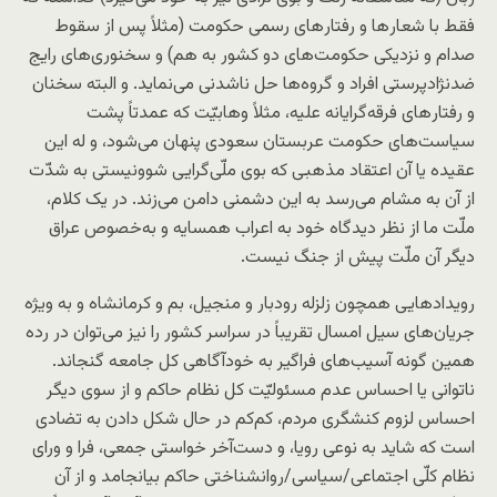
فقط با شعار‌ها و رفتار‌های رسمی حکومت (مثلاً پس از سقوط
صدام و نزدیکی حکومت‌های دو کشور به هم) و سخنوری‌های رایج
ضدنژادپرستی افراد و گروه‌ها حل ناشدنی می‌نماید. و البته سخنان
و رفتار‌های فرقه‌گرایانه علیه، مثلاً و‌هابیّت که عمدتاً پشت
سیاست‌های حکومت عربستان سعودی پنهان می‌شود، و له این
عقیده یا آن اعتقاد مذهبی که بوی ملّی‌گرایی شوونیستی به شدّت
از آن به مشام می‌رسد به این دشمنی دامن می‌زند. در یک کلام،
ملّت ما از نظر دیدگاه خود به اعراب همسایه و به‌خصوص عراق
دیگر آن ملّت پیش از جنگ نیست.
رویداد‌هایی همچون زلزله رودبار و منجیل، بم و کرمانشاه و به ویژه
جریان‌های سیل امسال تقریباً در سراسر کشور را نیز می‌توان در رده
همین گونه آسیب‌های فراگیر به خودآگاهی کل جامعه گنجاند.
ناتوانی یا احساس عدم مسئولیّت کل نظام حاکم و از سوی دیگر
احساس لزوم کنشگری مردم، کم‌کم در حال شکل دادن به تضادی
است که شاید به نوعی رویا، و دست‌آخر خواستی جمعی، فرا و ورای
نظام کلّی اجتماعی/سیاسی/روانشناختی حاکم بیانجامد و از آن